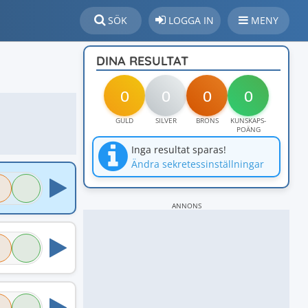
SÖK
LOGGA IN
MENY
DINA RESULTAT
0
0
0
0
GULD
SILVER
BRONS
KUNSKAPS-
POÄNG
Inga resultat sparas!
Ändra sekretessinställningar
ANNONS