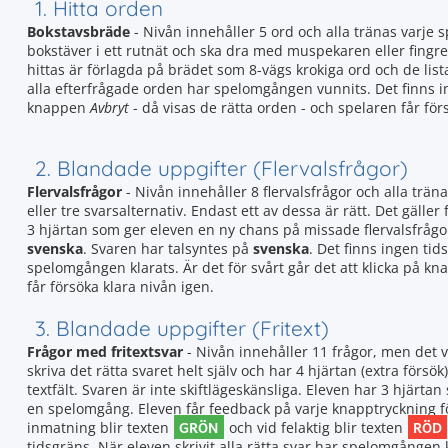
1. Hitta orden
Bokstavsbräde
- Nivån innehåller 5 ord och alla tränas varje
bokstäver i ett rutnät och ska dra med muspekaren eller fingre
hittas är förlagda på brädet som 8-vägs krokiga ord och de lista
alla efterfrågade orden har spelomgången vunnits. Det finns ing
knappen
Avbryt
- då visas de rätta orden - och spelaren får för
2. Blandade uppgifter (Flervalsfrågor)
Flervalsfrågor
- Nivån innehåller 8 flervalsfrågor och alla träna
eller tre svarsalternativ. Endast ett av dessa är rätt. Det gäller 
3 hjärtan som ger eleven en ny chans på missade flervalsfråg
svenska
. Svaren har talsyntes på
svenska
. Det finns ingen tid
spelomgången klarats. Är det för svårt går det att klicka på k
får försöka klara nivån igen.
3. Blandade uppgifter (Fritext)
Frågor med fritextsvar
- Nivån innehåller 11 frågor, men det 
skriva det rätta svaret helt själv och har 4 hjärtan (extra försök)
textfält. Svaren är inte skiftlägeskänsliga. Eleven har 3 hjär
en spelomgång. Eleven får feedback på varje knapptryckning för 
GRÖN
RÖD
inmatning blir texten
och vid felaktig blir texten
tidsgräns. När eleven skrivit alla rätta svar har spelomgången k