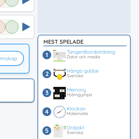
MEST SPELADE
Tangentbordsträning
Dator och media
emskap
Hänga gubbe
Svenska
Memory
Hjärngympa
Klockan
Matematik
Ordjakt
Svenska