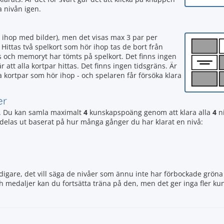
a nivån igen.
 ihop med bilder), men det visas max 3 par per
 Hittas två spelkort som hör ihop tas de bort från
s och memoryt har tömts på spelkort. Det finns ingen
 att alla kortpar hittas. Det finns ingen tidsgräns. Är
ka kortpar som hör ihop - och spelaren får försöka klara
er
 Du kan samla maximalt
4
kunskapspoäng genom att klara alla
4
ni
r delas ut baserat på hur många gånger du har klarat en nivå:
igare, det vill säga de nivåer som ännu inte har förbockade gröna 
ch medaljer kan du fortsätta träna på den, men det ger inga fler 