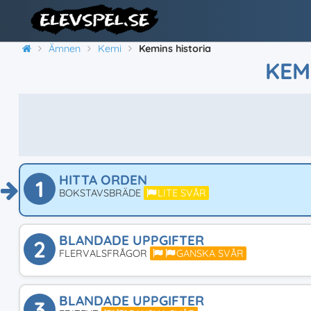
Ämnen
Kemi
Kemins historia
KEM
HITTA ORDEN
1
BOKSTAVSBRÄDE
LITE SVÅR
BLANDADE UPPGIFTER
2
FLERVALSFRÅGOR
GANSKA SVÅR
BLANDADE UPPGIFTER
3