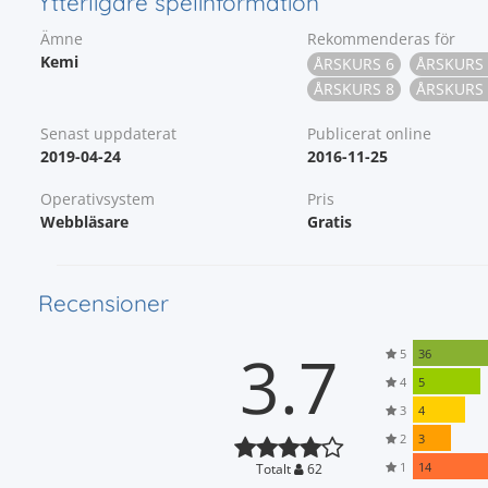
Ytterligare spelinformation
Ämne
Rekommenderas för
Kemi
ÅRSKURS 6
ÅRSKURS 
ÅRSKURS 8
ÅRSKURS 
Senast uppdaterat
Publicerat online
2019-04-24
2016-11-25
Operativsystem
Pris
Webbläsare
Gratis
Recensioner
3.7
5
36
4
5
3
4
2
3
1
14
Totalt
62