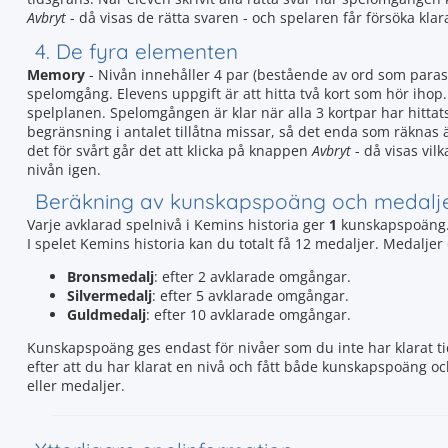
Avbryt
- då visas de rätta svaren - och spelaren får försöka klar
4. De fyra elementen
Memory
- Nivån innehåller 4 par (bestående av ord som paras
spelomgång. Elevens uppgift är att hitta två kort som hör ihop.
spelplanen. Spelomgången är klar när alla 3 kortpar har hittat
begränsning i antalet tillåtna missar, så det enda som räknas är
det för svårt går det att klicka på knappen
Avbryt
- då visas vil
nivån igen.
Beräkning av kunskapspoäng och medalj
Varje avklarad spelnivå i Kemins historia ger
1
kunskapspoäng.
I spelet Kemins historia kan du totalt få 12 medaljer. Medalje
Bronsmedalj
: efter 2 avklarade omgångar.
Silvermedalj
: efter 5 avklarade omgångar.
Guldmedalj
: efter 10 avklarade omgångar.
Kunskapspoäng ges endast för nivåer som du inte har klarat tid
efter att du har klarat en nivå och fått både kunskapspoäng o
eller medaljer.