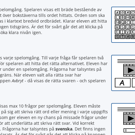
 spelomgång. Spelaren visas ett bräde bestående av
t över bokstäverna tills ordet hittats. Orden som ska
s i klartext bredvid ordbrädet. Klarar eleven att hitta
en tidsgräns. Är det för svårt går det att klicka på
söka klara nivån igen.
s varje spelomgång. Till varje fråga får spelaren två
för spelaren att hitta det rätta alternativet. Eleven har
or under en spelomgång. Frågorna har talsyntes på
sgräns. När eleven valt alla rätta svar har
nappen
Avbryt
- då visas de rätta svaren - och spelaren
visas max 10 frågor per spelomgång. Eleven måste
 på sig att skriva rätt ord eller mening i varje uppgifts
tan som ger eleven en ny chans på missade frågor under
att underlätta att skriva rätt svar. Vid korrekt
. Frågorna har talsyntes på
svenska
. Det finns ingen
larats. Är det för svårt går det att klicka på knappen