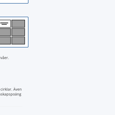
våer.
cirklar. Även
kunskapspoäng