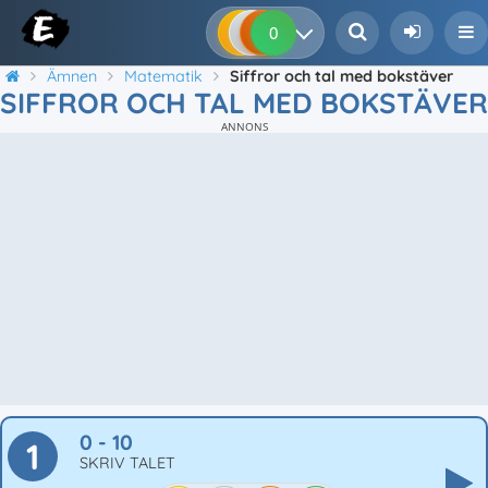
0
0
0
0
Ämnen
Matematik
Siffror och tal med bokstäver
SIFFROR OCH TAL MED BOKSTÄVER
ANNONS
0 - 10
1
SKRIV TALET