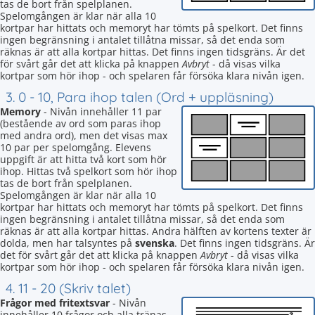
tas de bort från spelplanen.
Spelomgången är klar när alla 10
kortpar har hittats och memoryt har tömts på spelkort. Det finns
ingen begränsning i antalet tillåtna missar, så det enda som
räknas är att alla kortpar hittas. Det finns ingen tidsgräns. Är det
för svårt går det att klicka på knappen
Avbryt
- då visas vilka
kortpar som hör ihop - och spelaren får försöka klara nivån igen.
3. 0 - 10, Para ihop talen (Ord + uppläsning)
Memory
- Nivån innehåller 11 par
(bestående av ord som paras ihop
med andra ord), men det visas max
10 par per spelomgång. Elevens
uppgift är att hitta två kort som hör
ihop. Hittas två spelkort som hör ihop
tas de bort från spelplanen.
Spelomgången är klar när alla 10
kortpar har hittats och memoryt har tömts på spelkort. Det finns
ingen begränsning i antalet tillåtna missar, så det enda som
räknas är att alla kortpar hittas. Andra hälften av kortens texter är
dolda, men har talsyntes på
svenska
. Det finns ingen tidsgräns. Är
det för svårt går det att klicka på knappen
Avbryt
- då visas vilka
kortpar som hör ihop - och spelaren får försöka klara nivån igen.
4. 11 - 20 (Skriv talet)
Frågor med fritextsvar
- Nivån
innehåller 10 frågor och alla tränas