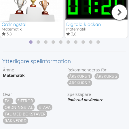
Ordningstal
Digitala klockan
Matematik
Matematik
3,8
3,6
Ytterligare spelinformation
Ämne
Rekommenderas för
Matematik
ÅRSKURS 1
ÅRSKURS 2
ÅRSKURS 3
Övar
Spelskapare
Raderad användare
TAL
SIFFROR
ORDNINGSTAL
STAVA
TAL MED BOKSTÄVER
RÄKNEORD