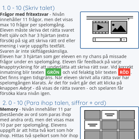
1. 0 - 10 (Skriv talet)
Frågor med fritextsvar
- Nivån
innehåller 11 frågor, men det visas
max 10 frågor per spelomgång.
Eleven måste skriva det rätta svaret
helt själv och har 3 hjärtan (extra
försök) på sig att skriva rätt ord eller
mening i varje uppgifts textfält.
Svaren är inte skiftlägeskänsliga.
Eleven har 3 hjärtan som ger eleven en ny chans på missade
frågor under en spelomgång. Eleven får feedback på varje
knapptryckning för att underlätta att skriva rätt svar. Vid korrekt
GRÖN
RÖD
inmatning blir texten
och vid felaktig blir texten
.
Det finns ingen tidsgräns. När eleven skrivit alla rätta svar har
spelomgången klarats. Är det för svårt går det att klicka på
knappen
Avbryt
- då visas de rätta svaren - och spelaren får
försöka klara nivån igen.
2. 0 - 10 (Para ihop talen, siffror + ord)
Memory
- Nivån innehåller 11 par
(bestående av ord som paras ihop
med andra ord), men det visas max
10 par per spelomgång. Elevens
uppgift är att hitta två kort som hör
ihop. Hittas två spelkort som hör ihop