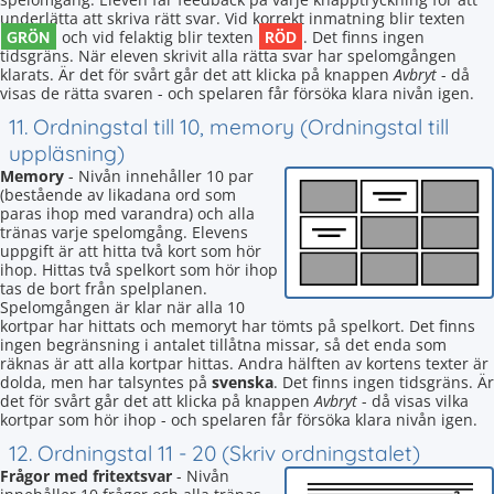
underlätta att skriva rätt svar. Vid korrekt inmatning blir texten
GRÖN
RÖD
och vid felaktig blir texten
. Det finns ingen
tidsgräns. När eleven skrivit alla rätta svar har spelomgången
klarats. Är det för svårt går det att klicka på knappen
Avbryt
- då
visas de rätta svaren - och spelaren får försöka klara nivån igen.
11. Ordningstal till 10, memory (Ordningstal till
uppläsning)
Memory
- Nivån innehåller 10 par
(bestående av likadana ord som
paras ihop med varandra) och alla
tränas varje spelomgång. Elevens
uppgift är att hitta två kort som hör
ihop. Hittas två spelkort som hör ihop
tas de bort från spelplanen.
Spelomgången är klar när alla 10
kortpar har hittats och memoryt har tömts på spelkort. Det finns
ingen begränsning i antalet tillåtna missar, så det enda som
räknas är att alla kortpar hittas. Andra hälften av kortens texter är
dolda, men har talsyntes på
svenska
. Det finns ingen tidsgräns. Är
det för svårt går det att klicka på knappen
Avbryt
- då visas vilka
kortpar som hör ihop - och spelaren får försöka klara nivån igen.
12. Ordningstal 11 - 20 (Skriv ordningstalet)
Frågor med fritextsvar
- Nivån