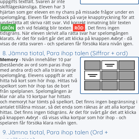
uppgifts textfält. Svaren är inte
skiftlägeskänsliga. Eleven har 3
hjärtan som ger eleven en ny chans på missade frågor under en
spelomgång. Eleven får feedback på varje knapptryckning för att
underlätta att skriva rätt svar. Vid korrekt inmatning blir texten
GRÖN
RÖD
och vid felaktig blir texten
. Det finns ingen
tidsgräns. När eleven skrivit alla rätta svar har spelomgången
klarats. Är det för svårt går det att klicka på knappen
Avbryt
- då
visas de rätta svaren - och spelaren får försöka klara nivån igen.
8. Jämna tiotal, Para ihop talen (Siffror + ord)
Memory
- Nivån innehåller 10 par
(bestående av ord som paras ihop
med andra ord) och alla tränas varje
spelomgång. Elevens uppgift är att
hitta två kort som hör ihop. Hittas två
spelkort som hör ihop tas de bort
från spelplanen. Spelomgången är
klar när alla 10 kortpar har hittats
och memoryt har tömts på spelkort. Det finns ingen begränsning i
antalet tillåtna missar, så det enda som räknas är att alla kortpar
hittas. Det finns ingen tidsgräns. Är det för svårt går det att klicka
på knappen
Avbryt
- då visas vilka kortpar som hör ihop - och
spelaren får försöka klara nivån igen.
9. Jämna tiotal, Para ihop talen (Ord +