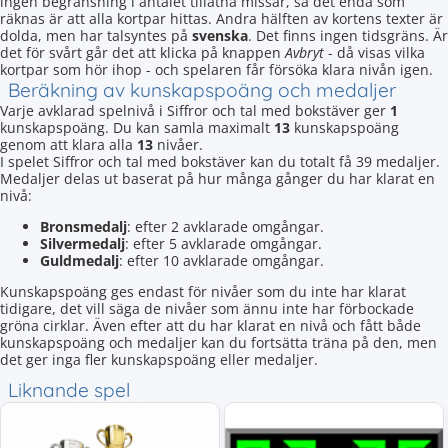
ingen begränsning i antalet tillåtna missar, så det enda som
räknas är att alla kortpar hittas. Andra hälften av kortens texter är
dolda, men har talsyntes på
svenska
. Det finns ingen tidsgräns. Är
det för svårt går det att klicka på knappen
Avbryt
- då visas vilka
kortpar som hör ihop - och spelaren får försöka klara nivån igen.
Beräkning av kunskapspoäng och medaljer
Varje avklarad spelnivå i Siffror och tal med bokstäver ger
1
kunskapspoäng. Du kan samla maximalt
13
kunskapspoäng
genom att klara alla
13
nivåer.
I spelet Siffror och tal med bokstäver kan du totalt få 39 medaljer.
Medaljer delas ut baserat på hur många gånger du har klarat en
nivå:
Bronsmedalj
: efter 2 avklarade omgångar.
Silvermedalj
: efter 5 avklarade omgångar.
Guldmedalj
: efter 10 avklarade omgångar.
Kunskapspoäng ges endast för nivåer som du inte har klarat
tidigare, det vill säga de nivåer som ännu inte har förbockade
gröna cirklar. Även efter att du har klarat en nivå och fått både
kunskapspoäng och medaljer kan du fortsätta träna på den, men
det ger inga fler kunskapspoäng eller medaljer.
Liknande spel