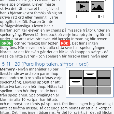
varje spelomgång. Eleven måste
skriva det rätta svaret helt själv och
har 3 hjärtan (extra försök) på sig att
skriva rätt ord eller mening i varje
uppgifts textfält. Svaren är inte
skiftlägeskänsliga. Eleven har 3
hjärtan som ger eleven en ny chans på missade frågor under en
spelomgång. Eleven får feedback på varje knapptryckning för att
underlätta att skriva rätt svar. Vid korrekt inmatning blir texten
GRÖN
RÖD
och vid felaktig blir texten
. Det finns ingen
tidsgräns. När eleven skrivit alla rätta svar har spelomgången
klarats. Är det för svårt går det att klicka på knappen
Avbryt
- då
visas de rätta svaren - och spelaren får försöka klara nivån igen.
5. 11 - 20 (Para ihop talen, siffror + ord)
Memory
- Nivån innehåller 10 par
(bestående av ord som paras ihop
med andra ord) och alla tränas varje
spelomgång. Elevens uppgift är att
hitta två kort som hör ihop. Hittas två
spelkort som hör ihop tas de bort
från spelplanen. Spelomgången är
klar när alla 10 kortpar har hittats
och memoryt har tömts på spelkort. Det finns ingen begränsning i
antalet tillåtna missar, så det enda som räknas är att alla kortpar
hittas. Det finns ingen tidsgräns. Är det för svårt går det att klicka