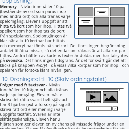
uppläsning)
Memory
- Nivån innehåller 10 par
(bestående av ord som paras ihop
med andra ord) och alla tränas varje
spelomgång. Elevens uppgift är att
hitta två kort som hör ihop. Hittas två
spelkort som hör ihop tas de bort
från spelplanen. Spelomgången är
klar när alla 10 kortpar har hittats
och memoryt har tömts på spelkort. Det finns ingen begränsning i
antalet tillåtna missar, så det enda som räknas är att alla kortpar
hittas. Andra hälften av kortens texter är dolda, men har talsyntes
på
svenska
. Det finns ingen tidsgräns. Är det för svårt går det att
klicka på knappen
Avbryt
- då visas vilka kortpar som hör ihop - och
spelaren får försöka klara nivån igen.
10. Ordningstal till 10 (Skriv ordningstalet)
Frågor med fritextsvar
- Nivån
innehåller 10 frågor och alla tränas
varje spelomgång. Eleven måste
skriva det rätta svaret helt själv och
har 3 hjärtan (extra försök) på sig att
skriva rätt ord eller mening i varje
uppgifts textfält. Svaren är inte
skiftlägeskänsliga. Eleven har 3
hjärtan som ger eleven en ny chans på missade frågor under en
spelomgång. Eleven får feedback på varje knapptryckning för att