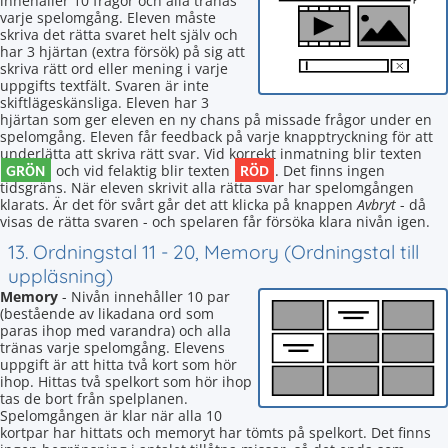
innehåller 10 frågor och alla tränas
varje spelomgång. Eleven måste
skriva det rätta svaret helt själv och
har 3 hjärtan (extra försök) på sig att
skriva rätt ord eller mening i varje
uppgifts textfält. Svaren är inte
skiftlägeskänsliga. Eleven har 3
hjärtan som ger eleven en ny chans på missade frågor under en
spelomgång. Eleven får feedback på varje knapptryckning för att
underlätta att skriva rätt svar. Vid korrekt inmatning blir texten
GRÖN
RÖD
och vid felaktig blir texten
. Det finns ingen
tidsgräns. När eleven skrivit alla rätta svar har spelomgången
klarats. Är det för svårt går det att klicka på knappen
Avbryt
- då
visas de rätta svaren - och spelaren får försöka klara nivån igen.
13. Ordningstal 11 - 20, Memory (Ordningstal till
uppläsning)
Memory
- Nivån innehåller 10 par
(bestående av likadana ord som
paras ihop med varandra) och alla
tränas varje spelomgång. Elevens
uppgift är att hitta två kort som hör
ihop. Hittas två spelkort som hör ihop
tas de bort från spelplanen.
Spelomgången är klar när alla 10
kortpar har hittats och memoryt har tömts på spelkort. Det finns