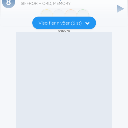
8
SIFFROR + ORD, MEMORY
Visa fler nivåer (6 st)
ANNONS