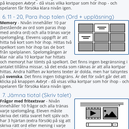
på knappen
Avbryt
- då visas vilka kortpar som hör ihop - och
spelaren får försöka klara nivån igen.
6. 11 - 20, Para ihop talen (Ord + uppläsning)
Memory
- Nivån innehåller 10 par
(bestående av ord som paras ihop
med andra ord) och alla tränas varje
spelomgång. Elevens uppgift är att
hitta två kort som hör ihop. Hittas två
spelkort som hör ihop tas de bort
från spelplanen. Spelomgången är
klar när alla 10 kortpar har hittats
och memoryt har tömts på spelkort. Det finns ingen begränsning i
antalet tillåtna missar, så det enda som räknas är att alla kortpar
hittas. Andra hälften av kortens texter är dolda, men har talsyntes
på
svenska
. Det finns ingen tidsgräns. Är det för svårt går det att
klicka på knappen
Avbryt
- då visas vilka kortpar som hör ihop - och
spelaren får försöka klara nivån igen.
7. Jämna tiotal (Skriv talet)
Frågor med fritextsvar
- Nivån
innehåller 10 frågor och alla tränas
varje spelomgång. Eleven måste
skriva det rätta svaret helt själv och
har 3 hjärtan (extra försök) på sig att
skriva rätt ord eller mening i varje