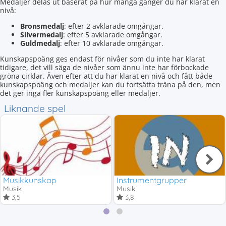
Medaljer delas ut baserat på hur många gånger du har klarat en
nivå:
Bronsmedalj
: efter 2 avklarade omgångar.
Silvermedalj
: efter 5 avklarade omgångar.
Guldmedalj
: efter 10 avklarade omgångar.
Kunskapspoäng ges endast för nivåer som du inte har klarat
tidigare, det vill säga de nivåer som ännu inte har förbockade
gröna cirklar. Även efter att du har klarat en nivå och fått både
kunskapspoäng och medaljer kan du fortsätta träna på den, men
det ger inga fler kunskapspoäng eller medaljer.
Liknande spel
Musikkunskap
Instrumentgrupper
Musik
Musik
3,5
3,8