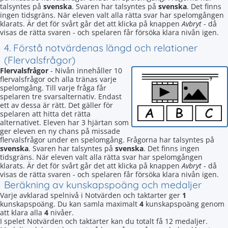
talsyntes på
svenska
. Svaren har talsyntes på
svenska
. Det finns
ingen tidsgräns. När eleven valt alla rätta svar har spelomgången
klarats. Är det för svårt går det att klicka på knappen
Avbryt
- då
visas de rätta svaren - och spelaren får försöka klara nivån igen.
4. Förstå notvärdenas längd och relationer
(Flervalsfrågor)
Flervalsfrågor
- Nivån innehåller 10
flervalsfrågor och alla tränas varje
spelomgång. Till varje fråga får
spelaren tre svarsalternativ. Endast
ett av dessa är rätt. Det gäller för
spelaren att hitta det rätta
alternativet. Eleven har 3 hjärtan som
ger eleven en ny chans på missade
flervalsfrågor under en spelomgång. Frågorna har talsyntes på
svenska
. Svaren har talsyntes på
svenska
. Det finns ingen
tidsgräns. När eleven valt alla rätta svar har spelomgången
klarats. Är det för svårt går det att klicka på knappen
Avbryt
- då
visas de rätta svaren - och spelaren får försöka klara nivån igen.
Beräkning av kunskapspoäng och medaljer
Varje avklarad spelnivå i Notvärden och taktarter ger
1
kunskapspoäng. Du kan samla maximalt
4
kunskapspoäng genom
att klara alla
4
nivåer.
I spelet Notvärden och taktarter kan du totalt få 12 medaljer.