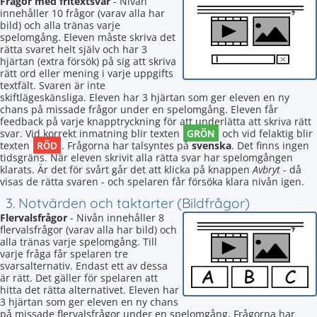
Frågor med fritextsvar
- Nivån
innehåller 10 frågor (varav alla har
bild) och alla tränas varje
spelomgång. Eleven måste skriva det
rätta svaret helt själv och har 3
hjärtan (extra försök) på sig att skriva
rätt ord eller mening i varje uppgifts
textfält. Svaren är inte
skiftlägeskänsliga. Eleven har 3 hjärtan som ger eleven en ny
chans på missade frågor under en spelomgång. Eleven får
feedback på varje knapptryckning för att underlätta att skriva rätt
GRÖN
svar. Vid korrekt inmatning blir texten
och vid felaktig blir
RÖD
texten
. Frågorna har talsyntes på
svenska
. Det finns ingen
tidsgräns. När eleven skrivit alla rätta svar har spelomgången
klarats. Är det för svårt går det att klicka på knappen
Avbryt
- då
visas de rätta svaren - och spelaren får försöka klara nivån igen.
3. Notvärden och taktarter (Bildfrågor)
Flervalsfrågor
- Nivån innehåller 8
flervalsfrågor (varav alla har bild) och
alla tränas varje spelomgång. Till
varje fråga får spelaren tre
svarsalternativ. Endast ett av dessa
är rätt. Det gäller för spelaren att
hitta det rätta alternativet. Eleven har
3 hjärtan som ger eleven en ny chans
på missade flervalsfrågor under en spelomgång. Frågorna har