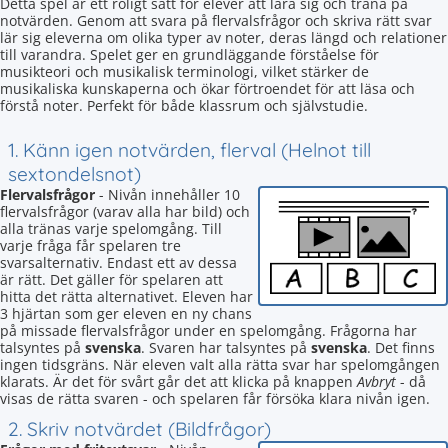
Detta spel är ett roligt sätt för elever att lära sig och träna på
notvärden. Genom att svara på flervalsfrågor och skriva rätt svar
lär sig eleverna om olika typer av noter, deras längd och relationer
till varandra. Spelet ger en grundläggande förståelse för
musikteori och musikalisk terminologi, vilket stärker de
musikaliska kunskaperna och ökar förtroendet för att läsa och
förstå noter. Perfekt för både klassrum och självstudie.
1. Känn igen notvärden, flerval (Helnot till
sextondelsnot)
Flervalsfrågor
- Nivån innehåller 10
flervalsfrågor (varav alla har bild) och
alla tränas varje spelomgång. Till
varje fråga får spelaren tre
svarsalternativ. Endast ett av dessa
är rätt. Det gäller för spelaren att
hitta det rätta alternativet. Eleven har
3 hjärtan som ger eleven en ny chans
på missade flervalsfrågor under en spelomgång. Frågorna har
talsyntes på
svenska
. Svaren har talsyntes på
svenska
. Det finns
ingen tidsgräns. När eleven valt alla rätta svar har spelomgången
klarats. Är det för svårt går det att klicka på knappen
Avbryt
- då
visas de rätta svaren - och spelaren får försöka klara nivån igen.
2. Skriv notvärdet (Bildfrågor)