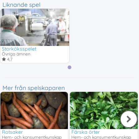
Liknande spel
Storköksspelet
Övriga ämnen
4,7
Mer från spelskaparen
Rotsaker
Färska örter
Hem- och konsumentkunskap
Hem- och konsumentkunskap