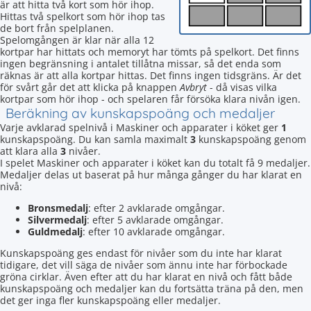
är att hitta två kort som hör ihop.
Hittas två spelkort som hör ihop tas
de bort från spelplanen.
Spelomgången är klar när alla 12
kortpar har hittats och memoryt har tömts på spelkort. Det finns
ingen begränsning i antalet tillåtna missar, så det enda som
räknas är att alla kortpar hittas. Det finns ingen tidsgräns. Är det
för svårt går det att klicka på knappen
Avbryt
- då visas vilka
kortpar som hör ihop - och spelaren får försöka klara nivån igen.
Beräkning av kunskapspoäng och medaljer
Varje avklarad spelnivå i Maskiner och apparater i köket ger
1
kunskapspoäng. Du kan samla maximalt
3
kunskapspoäng genom
att klara alla
3
nivåer.
I spelet Maskiner och apparater i köket kan du totalt få 9 medaljer.
Medaljer delas ut baserat på hur många gånger du har klarat en
nivå:
Bronsmedalj
: efter 2 avklarade omgångar.
Silvermedalj
: efter 5 avklarade omgångar.
Guldmedalj
: efter 10 avklarade omgångar.
Kunskapspoäng ges endast för nivåer som du inte har klarat
tidigare, det vill säga de nivåer som ännu inte har förbockade
gröna cirklar. Även efter att du har klarat en nivå och fått både
kunskapspoäng och medaljer kan du fortsätta träna på den, men
det ger inga fler kunskapspoäng eller medaljer.