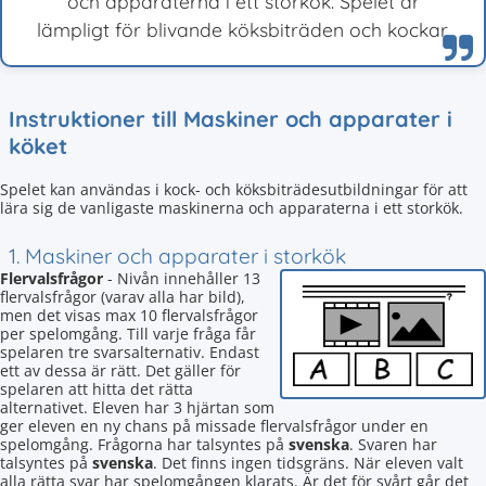
och apparaterna i ett storkök. Spelet är
lämpligt för blivande köksbiträden och kockar.
Instruktioner till Maskiner och apparater i
köket
Spelet kan användas i kock- och köksbiträdesutbildningar för att
lära sig de vanligaste maskinerna och apparaterna i ett storkök.
1. Maskiner och apparater i storkök
Flervalsfrågor
- Nivån innehåller 13
flervalsfrågor (varav alla har bild),
men det visas max 10 flervalsfrågor
per spelomgång. Till varje fråga får
spelaren tre svarsalternativ. Endast
ett av dessa är rätt. Det gäller för
spelaren att hitta det rätta
alternativet. Eleven har 3 hjärtan som
ger eleven en ny chans på missade flervalsfrågor under en
spelomgång. Frågorna har talsyntes på
svenska
. Svaren har
talsyntes på
svenska
. Det finns ingen tidsgräns. När eleven valt
alla rätta svar har spelomgången klarats. Är det för svårt går det