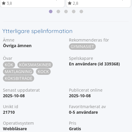
3,8
2,8
Ytterligare spelinformation
Ämne
Rekommenderas för
Övriga ämnen
GYMNASIET
Övar
Spelskapare
En användare (id 339368)
KÖK
KÖKSMASKINER
MATLAGNING
KOCK
KÖKSBITRÄDE
Senast uppdaterat
Publicerat online
2025-10-08
2025-10-08
Unikt id
Favoritmarkerat av
21710
0-5 användare
Operativsystem
Pris
Webbläsare
Gratis