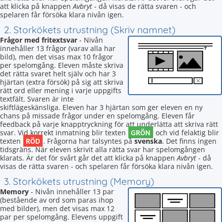
att klicka på knappen
Avbryt
- då visas de rätta svaren - och
spelaren får försöka klara nivån igen.
2. Storkökets utrustning (Skriv namnet)
Frågor med fritextsvar
- Nivån
innehåller 13 frågor (varav alla har
bild), men det visas max 10 frågor
per spelomgång. Eleven måste skriva
det rätta svaret helt själv och har 3
hjärtan (extra försök) på sig att skriva
rätt ord eller mening i varje uppgifts
textfält. Svaren är inte
skiftlägeskänsliga. Eleven har 3 hjärtan som ger eleven en ny
chans på missade frågor under en spelomgång. Eleven får
feedback på varje knapptryckning för att underlätta att skriva rätt
GRÖN
svar. Vid korrekt inmatning blir texten
och vid felaktig blir
RÖD
texten
. Frågorna har talsyntes på
svenska
. Det finns ingen
tidsgräns. När eleven skrivit alla rätta svar har spelomgången
klarats. Är det för svårt går det att klicka på knappen
Avbryt
- då
visas de rätta svaren - och spelaren får försöka klara nivån igen.
3. Storkökets utrustning (Memory)
Memory
- Nivån innehåller 13 par
(bestående av ord som paras ihop
med bilder), men det visas max 12
par per spelomgång. Elevens uppgift