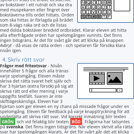
av bokstäver i ett rutnät och ska dra
med muspekaren eller fingret över
bokstäverna tills ordet hittats. Orden
som ska hittas är förlagda på brädet
som 8-vägs raka ord och de listas
med dolda bokstäver bredvid ordbrädet. Klarar eleven att hitta
alla efterfrågade orden har spelomgången vunnits. Det finns
ingen tidsgräns. Är det för svårt går det att klicka på knappen
Avbryt
- då visas de rätta orden - och spelaren får försöka klara
nivån igen.
4. Skriv rätt svar
Frågor med fritextsvar
- Nivån
innehåller 5 frågor och alla tränas
varje spelomgång. Eleven måste
skriva det rätta svaret helt själv och
har 3 hjärtan (extra försök) på sig att
skriva rätt ord eller mening i varje
uppgifts textfält. Svaren är inte
skiftlägeskänsliga. Eleven har 3
hjärtan som ger eleven en ny chans på missade frågor under en
spelomgång. Eleven får feedback på varje knapptryckning för att
underlätta att skriva rätt svar. Vid korrekt inmatning blir texten
GRÖN
RÖD
och vid felaktig blir texten
. Frågorna har talsyntes
på
svenska
. Det finns ingen tidsgräns. När eleven skrivit alla rätta
svar har spelomgången klarats. Är det för svårt går det att klicka