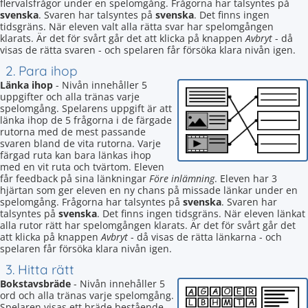
flervalsfrågor under en spelomgång. Frågorna har talsyntes på
svenska
. Svaren har talsyntes på
svenska
. Det finns ingen
tidsgräns. När eleven valt alla rätta svar har spelomgången
klarats. Är det för svårt går det att klicka på knappen
Avbryt
- då
visas de rätta svaren - och spelaren får försöka klara nivån igen.
2. Para ihop
Länka ihop
- Nivån innehåller 5
uppgifter och alla tränas varje
spelomgång. Spelarens uppgift är att
länka ihop de 5 frågorna i de färgade
rutorna med de mest passande
svaren bland de vita rutorna. Varje
färgad ruta kan bara länkas ihop
med en vit ruta och tvärtom. Eleven
får feedback på sina länkningar
Före inlämning
. Eleven har 3
hjärtan som ger eleven en ny chans på missade länkar under en
spelomgång. Frågorna har talsyntes på
svenska
. Svaren har
talsyntes på
svenska
. Det finns ingen tidsgräns. När eleven länkat
alla rutor rätt har spelomgången klarats. Är det för svårt går det
att klicka på knappen
Avbryt
- då visas de rätta länkarna - och
spelaren får försöka klara nivån igen.
3. Hitta rätt
Bokstavsbräde
- Nivån innehåller 5
ord och alla tränas varje spelomgång.
Spelaren visas ett bräde bestående