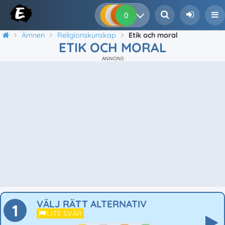
0
0
0
0
Ämnen
Religionskunskap
Etik och moral
ETIK OCH MORAL
ANNONS
VÄLJ RÄTT ALTERNATIV
1
LITE SVÅR