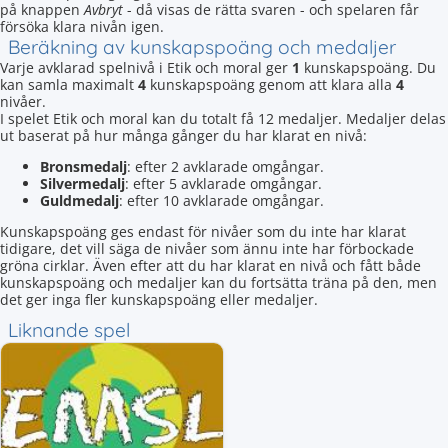
på knappen
Avbryt
- då visas de rätta svaren - och spelaren får
försöka klara nivån igen.
Beräkning av kunskapspoäng och medaljer
Varje avklarad spelnivå i Etik och moral ger
1
kunskapspoäng. Du
kan samla maximalt
4
kunskapspoäng genom att klara alla
4
nivåer.
I spelet Etik och moral kan du totalt få 12 medaljer. Medaljer delas
ut baserat på hur många gånger du har klarat en nivå:
Bronsmedalj
: efter 2 avklarade omgångar.
Silvermedalj
: efter 5 avklarade omgångar.
Guldmedalj
: efter 10 avklarade omgångar.
Kunskapspoäng ges endast för nivåer som du inte har klarat
tidigare, det vill säga de nivåer som ännu inte har förbockade
gröna cirklar. Även efter att du har klarat en nivå och fått både
kunskapspoäng och medaljer kan du fortsätta träna på den, men
det ger inga fler kunskapspoäng eller medaljer.
Liknande spel