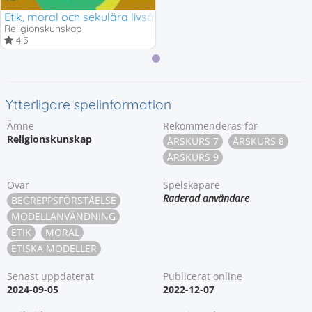
Etik, moral och sekulära livsåskådningar
Religionskunskap
4,5
Ytterligare spelinformation
Ämne
Rekommenderas för
Religionskunskap
ÅRSKURS 7
ÅRSKURS 8
ÅRSKURS 9
Övar
Spelskapare
Raderad användare
BEGREPPSFÖRSTÅELSE
MODELLANVÄNDNING
ETIK
MORAL
ETISKA MODELLER
Senast uppdaterat
Publicerat online
2024-09-05
2022-12-07