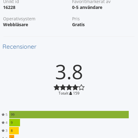
Unikt id
Favoritmarkerat av
16228
0-5 användare
Operativsystem
Pris
Webbläsare
Gratis
Recensioner
3.8
Totalt
159
5
99
4
9
3
8