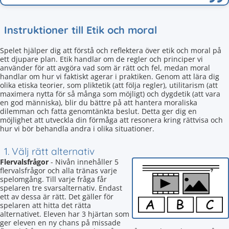
Instruktioner till Etik och moral
Spelet hjälper dig att förstå och reflektera över etik och moral på
ett djupare plan. Etik handlar om de regler och principer vi
använder för att avgöra vad som är rätt och fel, medan moral
handlar om hur vi faktiskt agerar i praktiken. Genom att lära dig
olika etiska teorier, som pliktetik (att följa regler), utilitarism (att
maximera nytta för så många som möjligt) och dygdetik (att vara
en god människa), blir du bättre på att hantera moraliska
dilemman och fatta genomtänkta beslut. Detta ger dig en
möjlighet att utveckla din förmåga att resonera kring rättvisa och
hur vi bör behandla andra i olika situationer.
1. Välj rätt alternativ
Flervalsfrågor
- Nivån innehåller 5
flervalsfrågor och alla tränas varje
spelomgång. Till varje fråga får
spelaren tre svarsalternativ. Endast
ett av dessa är rätt. Det gäller för
spelaren att hitta det rätta
alternativet. Eleven har 3 hjärtan som
ger eleven en ny chans på missade