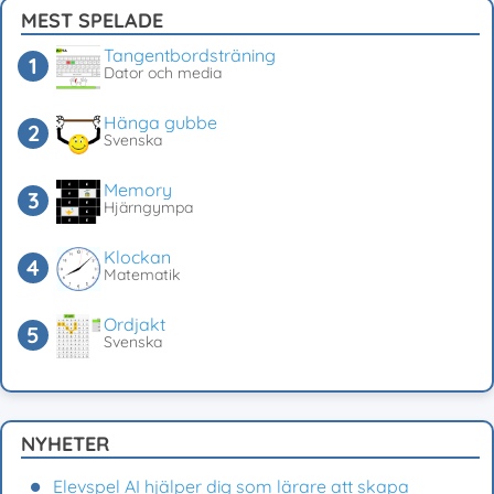
MEST SPELADE
Tangentbordsträning
Dator och media
Hänga gubbe
Svenska
Memory
Hjärngympa
Klockan
Matematik
Ordjakt
Svenska
NYHETER
Elevspel AI hjälper dig som lärare att skapa