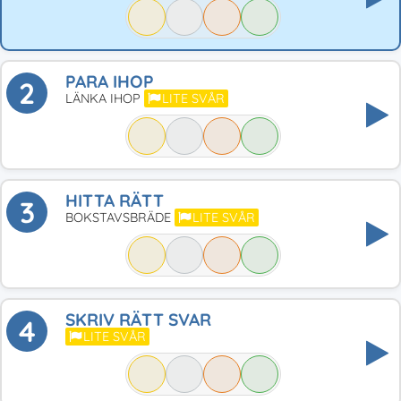
PARA IHOP
2
LÄNKA IHOP
LITE SVÅR
HITTA RÄTT
3
BOKSTAVSBRÄDE
LITE SVÅR
SKRIV RÄTT SVAR
4
LITE SVÅR