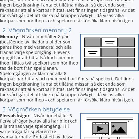
ingen begränsning i antalet tillåtna missar, så det enda som
räknas är att alla kortpar hittas. Det finns ingen tidsgräns. Är det
för svårt går det att klicka på knappen
Avbryt
- då visas vilka
kortpar som hör ihop - och spelaren får försöka klara nivån igen.
2. Vägmärken memory 2
Memory
- Nivån innehåller 8 par
(bestående av likadana bilder som
paras ihop med varandra) och alla
tränas varje spelomgång. Elevens
uppgift är att hitta två kort som hör
ihop. Hittas två spelkort som hör ihop
tas de bort från spelplanen.
Spelomgången är klar när alla 8
kortpar har hittats och memoryt har tömts på spelkort. Det finns
ingen begränsning i antalet tillåtna missar, så det enda som
räknas är att alla kortpar hittas. Det finns ingen tidsgräns. Är det
för svårt går det att klicka på knappen
Avbryt
- då visas vilka
kortpar som hör ihop - och spelaren får försöka klara nivån igen.
3. Vägmärken betydelse
Flervalsfrågor
- Nivån innehåller 6
flervalsfrågor (varav alla har bild) och
alla tränas varje spelomgång. Till
varje fråga får spelaren tre
svarsalternativ. Endast ett av dessa