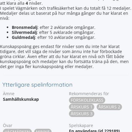
att klara alla
4
nivåer.
I spelet Vägmärken och trafiksäkerhet kan du totalt få 12 medaljer.
Medaljer delas ut baserat på hur många gånger du har klarat en
nivå:
Bronsmedalj
: efter 2 avklarade omgångar.
Silvermedalj
: efter 5 avklarade omgångar.
Guldmedalj
: efter 10 avklarade omgångar.
Kunskapspoäng ges endast för nivåer som du inte har klarat
tidigare, det vill säga de nivåer som ännu inte har förbockade
gröna cirklar. Även efter att du har klarat en nivå och fått både
kunskapspoäng och medaljer kan du fortsätta träna på den, men
det ger inga fler kunskapspoäng eller medaljer.
Ytterligare spelinformation
Ämne
Rekommenderas för
Samhällskunskap
FÖRSKOLEKLASS
ÅRSKURS 1
ÅRSKURS 2
ÅRSKURS 3
Övar
Spelskapare
En användare (id 229189)
VÄGMÄRKEN
MINNE