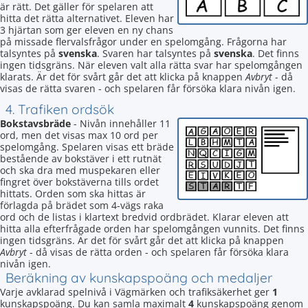
är rätt. Det gäller för spelaren att
hitta det rätta alternativet. Eleven har
3 hjärtan som ger eleven en ny chans
på missade flervalsfrågor under en spelomgång. Frågorna har
talsyntes på
svenska
. Svaren har talsyntes på
svenska
. Det finns
ingen tidsgräns. När eleven valt alla rätta svar har spelomgången
klarats. Är det för svårt går det att klicka på knappen
Avbryt
- då
visas de rätta svaren - och spelaren får försöka klara nivån igen.
4. Trafiken ordsök
Bokstavsbräde
- Nivån innehåller 11
ord, men det visas max 10 ord per
spelomgång. Spelaren visas ett bräde
bestående av bokstäver i ett rutnät
och ska dra med muspekaren eller
fingret över bokstäverna tills ordet
hittats. Orden som ska hittas är
förlagda på brädet som 4-vägs raka
ord och de listas i klartext bredvid ordbrädet. Klarar eleven att
hitta alla efterfrågade orden har spelomgången vunnits. Det finns
ingen tidsgräns. Är det för svårt går det att klicka på knappen
Avbryt
- då visas de rätta orden - och spelaren får försöka klara
nivån igen.
Beräkning av kunskapspoäng och medaljer
Varje avklarad spelnivå i Vägmärken och trafiksäkerhet ger
1
kunskapspoäng. Du kan samla maximalt
4
kunskapspoäng genom