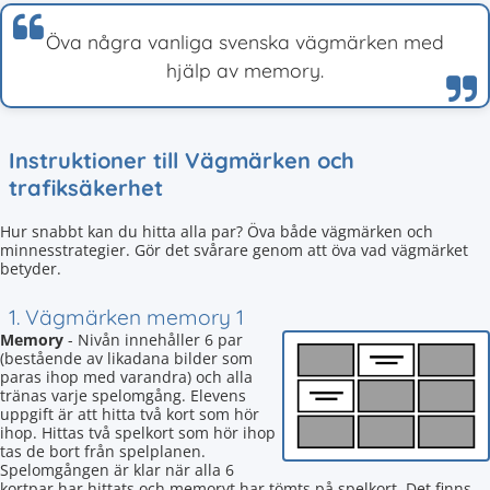
Öva några vanliga svenska vägmärken med
hjälp av memory.
Instruktioner till Vägmärken och
trafiksäkerhet
Hur snabbt kan du hitta alla par? Öva både vägmärken och
minnesstrategier. Gör det svårare genom att öva vad vägmärket
betyder.
1. Vägmärken memory 1
Memory
- Nivån innehåller 6 par
(bestående av likadana bilder som
paras ihop med varandra) och alla
tränas varje spelomgång. Elevens
uppgift är att hitta två kort som hör
ihop. Hittas två spelkort som hör ihop
tas de bort från spelplanen.
Spelomgången är klar när alla 6
kortpar har hittats och memoryt har tömts på spelkort. Det finns