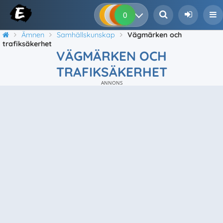
0
0
0
0
Ämnen
Samhällskunskap
Vägmärken och
trafiksäkerhet
VÄGMÄRKEN OCH
TRAFIKSÄKERHET
ANNONS