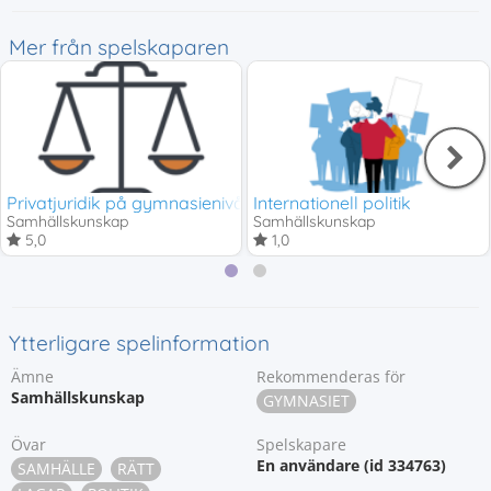
Mer från spelskaparen
Privatjuridik på gymnasienivå
Internationell politik
Samhällskunskap
Samhällskunskap
5,0
1,0
Ytterligare spelinformation
Ämne
Rekommenderas för
Samhällskunskap
GYMNASIET
Övar
Spelskapare
En användare (id 334763)
SAMHÄLLE
RÄTT