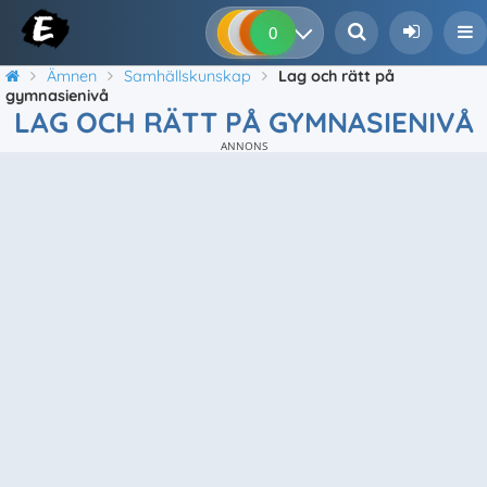
0
0
0
0
Ämnen
Samhällskunskap
Lag och rätt på
gymnasienivå
LAG OCH RÄTT PÅ GYMNASIENIVÅ
ANNONS