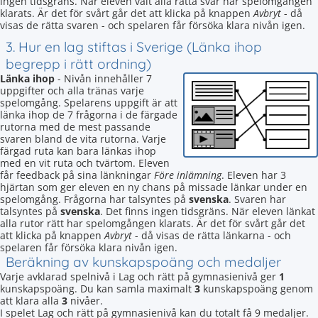
ingen tidsgräns. När eleven valt alla rätta svar har spelomgången
klarats. Är det för svårt går det att klicka på knappen
Avbryt
- då
visas de rätta svaren - och spelaren får försöka klara nivån igen.
3. Hur en lag stiftas i Sverige (Länka ihop
begrepp i rätt ordning)
Länka ihop
- Nivån innehåller 7
uppgifter och alla tränas varje
spelomgång. Spelarens uppgift är att
länka ihop de 7 frågorna i de färgade
rutorna med de mest passande
svaren bland de vita rutorna. Varje
färgad ruta kan bara länkas ihop
med en vit ruta och tvärtom. Eleven
får feedback på sina länkningar
Före inlämning
. Eleven har 3
hjärtan som ger eleven en ny chans på missade länkar under en
spelomgång. Frågorna har talsyntes på
svenska
. Svaren har
talsyntes på
svenska
. Det finns ingen tidsgräns. När eleven länkat
alla rutor rätt har spelomgången klarats. Är det för svårt går det
att klicka på knappen
Avbryt
- då visas de rätta länkarna - och
spelaren får försöka klara nivån igen.
Beräkning av kunskapspoäng och medaljer
Varje avklarad spelnivå i Lag och rätt på gymnasienivå ger
1
kunskapspoäng. Du kan samla maximalt
3
kunskapspoäng genom
att klara alla
3
nivåer.
I spelet Lag och rätt på gymnasienivå kan du totalt få 9 medaljer.