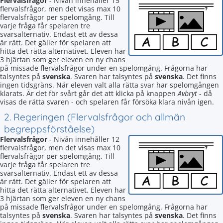
Flervalsfrågor
- Nivån innehåller 15
flervalsfrågor, men det visas max 10
flervalsfrågor per spelomgång. Till
varje fråga får spelaren tre
svarsalternativ. Endast ett av dessa
är rätt. Det gäller för spelaren att
hitta det rätta alternativet. Eleven har
3 hjärtan som ger eleven en ny chans
på missade flervalsfrågor under en spelomgång. Frågorna har
talsyntes på
svenska
. Svaren har talsyntes på
svenska
. Det finns
ingen tidsgräns. När eleven valt alla rätta svar har spelomgången
klarats. Är det för svårt går det att klicka på knappen
Avbryt
- då
visas de rätta svaren - och spelaren får försöka klara nivån igen.
2. Regeringen (Flervalsfrågor och allmän
begreppsförståelse)
Flervalsfrågor
- Nivån innehåller 12
flervalsfrågor, men det visas max 10
flervalsfrågor per spelomgång. Till
varje fråga får spelaren tre
svarsalternativ. Endast ett av dessa
är rätt. Det gäller för spelaren att
hitta det rätta alternativet. Eleven har
3 hjärtan som ger eleven en ny chans
på missade flervalsfrågor under en spelomgång. Frågorna har
talsyntes på
svenska
. Svaren har talsyntes på
svenska
. Det finns