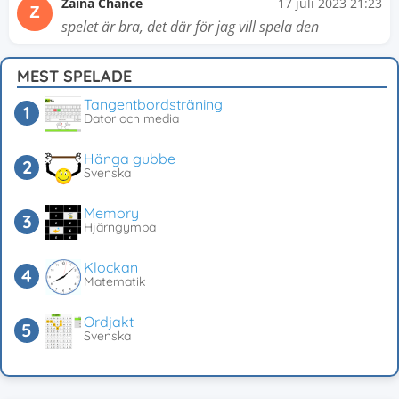
Zaina Chance
17 juli 2023 21:23
Z
spelet är bra, det där för jag vill spela den
MEST SPELADE
Tangentbordsträning
Dator och media
Hänga gubbe
Svenska
Memory
Hjärngympa
Klockan
Matematik
Ordjakt
Svenska