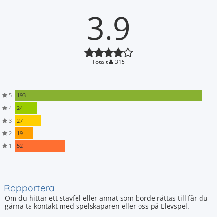
3.9
Totalt
315
5
193
4
24
3
27
2
19
1
52
Rapportera
Om du hittar ett stavfel eller annat som borde rättas till får du
gärna ta kontakt med spelskaparen eller oss på Elevspel.