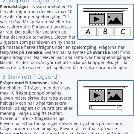
2. Välj rätt frågeord 2
Flervalsfrågor
- Nivån innehåller 16
flervalsfrågor, men det visas max 10
flervalsfrågor per spelomgång. Till
varje fråga får spelaren två eller tre
svarsalternativ. Endast ett av dessa
är rätt. Det gäller för spelaren att
hitta det rätta alternativet. Eleven har
3 hjärtan som ger eleven en ny chans
på missade flervalsfrågor under en spelomgång. Frågorna har
talsyntes på
svenska
. Svaren har talsyntes på
svenska
. Det finns
ingen tidsgräns. När eleven valt alla rätta svar har spelomgången
klarats. Är det för svårt går det att klicka på knappen
Avbryt
- då
visas de rätta svaren - och spelaren får försöka klara nivån igen.
3. Skriv rätt frågeord 1
Frågor med fritextsvar
- Nivån
innehåller 17 frågor, men det visas
max 10 frågor per spelomgång.
Eleven måste skriva det rätta svaret
helt själv och har 3 hjärtan (extra
försök) på sig att skriva rätt ord eller
mening i varje uppgifts textfält.
Svaren är inte skiftlägeskänsliga.
Eleven har 3 hjärtan som ger eleven en ny chans på missade
frågor under en spelomgång. Eleven får feedback på varje
knapptryckning för att underlätta att skriva rätt svar. Vid korrekt