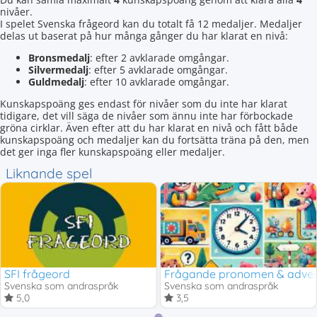
nivåer.
I spelet Svenska frågeord kan du totalt få 12 medaljer. Medaljer
delas ut baserat på hur många gånger du har klarat en nivå:
Bronsmedalj
: efter 2 avklarade omgångar.
Silvermedalj
: efter 5 avklarade omgångar.
Guldmedalj
: efter 10 avklarade omgångar.
Kunskapspoäng ges endast för nivåer som du inte har klarat
tidigare, det vill säga de nivåer som ännu inte har förbockade
gröna cirklar. Även efter att du har klarat en nivå och fått både
kunskapspoäng och medaljer kan du fortsätta träna på den, men
det ger inga fler kunskapspoäng eller medaljer.
Liknande spel
SFI frågeord
Frågande pronomen & adve
Svenska som andraspråk
Svenska som andraspråk
5,0
3,5