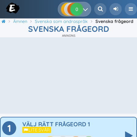
0
0
0
0
Ämnen
Svenska som andraspråk
Svenska frågeord
SVENSKA FRÅGEORD
ANNONS
VÄLJ RÄTT FRÅGEORD 1
1
LITE SVÅR