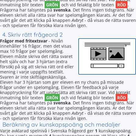
GRÖN
RÖD
inmatning blir texten
och vid felaktig blir texten
.
Frågorna har talsyntes på
svenska
. Det finns ingen tidsgräns. När
eleven skrivit alla rätta svar har spelomgången klarats. Är det för
svårt går det att klicka på knappen
Avbryt
- då visas de rätta svaren
- och spelaren får försöka klara nivån igen.
4. Skriv rätt frågeord 2
Frågor med fritextsvar
- Nivån
innehåller 16 frågor, men det visas
max 10 frågor per spelomgång.
Eleven måste skriva det rätta svaret
helt själv och har 3 hjärtan (extra
försök) på sig att skriva rätt ord eller
mening i varje uppgifts textfält.
Svaren är inte skiftlägeskänsliga.
Eleven har 3 hjärtan som ger eleven en ny chans på missade
frågor under en spelomgång. Eleven får feedback på varje
knapptryckning för att underlätta att skriva rätt svar. Vid korrekt
GRÖN
RÖD
inmatning blir texten
och vid felaktig blir texten
.
Frågorna har talsyntes på
svenska
. Det finns ingen tidsgräns. När
eleven skrivit alla rätta svar har spelomgången klarats. Är det för
svårt går det att klicka på knappen
Avbryt
- då visas de rätta svaren
- och spelaren får försöka klara nivån igen.
Beräkning av kunskapspoäng och medaljer
Varje avklarad spelnivå i Svenska frågeord ger
1
kunskapspoäng.
Du kan samla maximalt
4
kunskapspoäng genom att klara alla
4