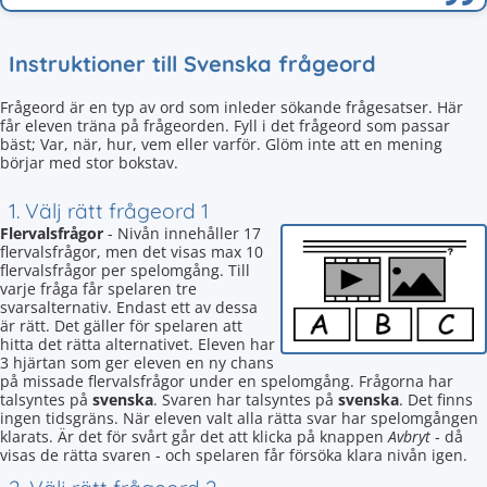
Instruktioner till Svenska frågeord
Frågeord är en typ av ord som inleder sökande frågesatser. Här
får eleven träna på frågeorden. Fyll i det frågeord som passar
bäst; Var, när, hur, vem eller varför. Glöm inte att en mening
börjar med stor bokstav.
1. Välj rätt frågeord 1
Flervalsfrågor
- Nivån innehåller 17
flervalsfrågor, men det visas max 10
flervalsfrågor per spelomgång. Till
varje fråga får spelaren tre
svarsalternativ. Endast ett av dessa
är rätt. Det gäller för spelaren att
hitta det rätta alternativet. Eleven har
3 hjärtan som ger eleven en ny chans
på missade flervalsfrågor under en spelomgång. Frågorna har
talsyntes på
svenska
. Svaren har talsyntes på
svenska
. Det finns
ingen tidsgräns. När eleven valt alla rätta svar har spelomgången
klarats. Är det för svårt går det att klicka på knappen
Avbryt
- då
visas de rätta svaren - och spelaren får försöka klara nivån igen.