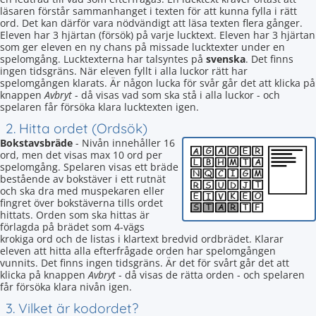
läsaren förstår sammanhanget i texten för att kunna fylla i rätt
ord. Det kan därför vara nödvändigt att läsa texten flera gånger.
Eleven har 3 hjärtan (försök) på varje lucktext. Eleven har 3 hjärtan
som ger eleven en ny chans på missade lucktexter under en
spelomgång. Lucktexterna har talsyntes på
svenska
. Det finns
ingen tidsgräns. När eleven fyllt i alla luckor rätt har
spelomgången klarats. Är någon lucka för svår går det att klicka på
knappen
Avbryt
- då visas vad som ska stå i alla luckor - och
spelaren får försöka klara lucktexten igen.
2. Hitta ordet (Ordsök)
Bokstavsbräde
- Nivån innehåller 16
ord, men det visas max 10 ord per
spelomgång. Spelaren visas ett bräde
bestående av bokstäver i ett rutnät
och ska dra med muspekaren eller
fingret över bokstäverna tills ordet
hittats. Orden som ska hittas är
förlagda på brädet som 4-vägs
krokiga ord och de listas i klartext bredvid ordbrädet. Klarar
eleven att hitta alla efterfrågade orden har spelomgången
vunnits. Det finns ingen tidsgräns. Är det för svårt går det att
klicka på knappen
Avbryt
- då visas de rätta orden - och spelaren
får försöka klara nivån igen.
3. Vilket är kodordet?