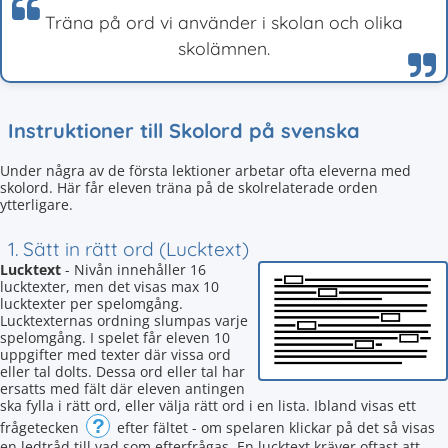
Träna på ord vi använder i skolan och olika
skolämnen.
Instruktioner till Skolord på svenska
Under några av de första lektioner arbetar ofta eleverna med
skolord. Här får eleven träna på de skolrelaterade orden
ytterligare.
1. Sätt in rätt ord (Lucktext)
Lucktext
- Nivån innehåller 16
lucktexter, men det visas max 10
lucktexter per spelomgång.
Lucktexternas ordning slumpas varje
spelomgång. I spelet får eleven 10
uppgifter med texter där vissa ord
eller tal dolts. Dessa ord eller tal har
ersatts med fält där eleven antingen
ska fylla i rätt ord, eller välja rätt ord i en lista. Ibland visas ett
?
frågetecken
efter fältet - om spelaren klickar på det så visas
en ledtråd till vad som efterfrågas. En lucktext kräver oftast att