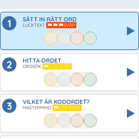
SÄTT IN RÄTT ORD
1
LUCKTEXT
SVÅR
HITTA ORDET
2
ORDSÖK
LITE SVÅR
VILKET ÄR KODORDET?
3
MASTERMIND
LITE SVÅR