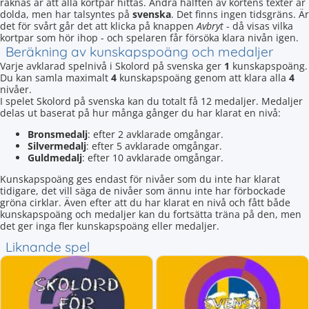
räknas är att alla kortpar hittas. Andra hälften av kortens texter är
dolda, men har talsyntes på
svenska
. Det finns ingen tidsgräns. Är
det för svårt går det att klicka på knappen
Avbryt
- då visas vilka
kortpar som hör ihop - och spelaren får försöka klara nivån igen.
Beräkning av kunskapspoäng och medaljer
Varje avklarad spelnivå i Skolord på svenska ger
1
kunskapspoäng.
Du kan samla maximalt
4
kunskapspoäng genom att klara alla
4
nivåer.
I spelet Skolord på svenska kan du totalt få 12 medaljer. Medaljer
delas ut baserat på hur många gånger du har klarat en nivå:
Bronsmedalj
: efter 2 avklarade omgångar.
Silvermedalj
: efter 5 avklarade omgångar.
Guldmedalj
: efter 10 avklarade omgångar.
Kunskapspoäng ges endast för nivåer som du inte har klarat
tidigare, det vill säga de nivåer som ännu inte har förbockade
gröna cirklar. Även efter att du har klarat en nivå och fått både
kunskapspoäng och medaljer kan du fortsätta träna på den, men
det ger inga fler kunskapspoäng eller medaljer.
Liknande spel