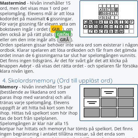
Mastermind
- Nivån innehåller 15
ord, men det visas max 1 ord per
spelomgång. Elevens mål är att lösa
kodordet på maximalt
6
gissningar.
För varje gissning får eleven veta om
GUL
bokstaven ingår i ordet (
), om
GRÖN
den också är på rätt plats (
)
GRÅ
eller om den inte ingår alls (
).
Orden spelaren gissar behöver inte vara ord som existerar i någon
ordbok. Klarar spelaren att lösa ordkoden och får fram det gömda
ordet innan de 6 gissningarna tar slut har spelomgången vunnits.
Det finns ingen tidsgräns. Är det för svårt går det att klicka på
knappen
Avbryt
- då visas det rätta ordet - och spelaren får försöka
klara nivån igen.
4. Skolordsmemory (Ord till uppläst ord)
Memory
- Nivån innehåller 15 par
(bestående av likadana ord som
paras ihop med varandra) och alla
tränas varje spelomgång. Elevens
uppgift är att hitta två kort som hör
ihop. Hittas två spelkort som hör ihop
tas de bort från spelplanen.
Spelomgången är klar när alla 15
kortpar har hittats och memoryt har tömts på spelkort. Det finns
ingen begränsning i antalet tillåtna missar, så det enda som