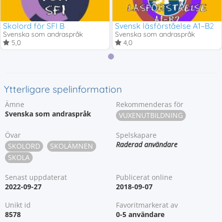
Skolord för SFI B
Svensk läsförståelse A1–B2
Svenska som andraspråk
Svenska som andraspråk
5,0
4,0
Ytterligare spelinformation
Ämne
Rekommenderas för
Svenska som andraspråk
VUXENUTBILDNING
Övar
Spelskapare
Raderad användare
SKOLORD
SKOLÄMNEN
SKOLA
Senast uppdaterat
Publicerat online
2022-09-27
2018-09-07
Unikt id
Favoritmarkerat av
8578
0-5 användare