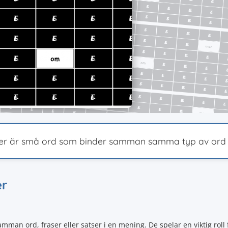
oner är små ord som binder samman samma typ av ord el
er
mman ord, fraser eller satser i en mening. De spelar en viktig roll 