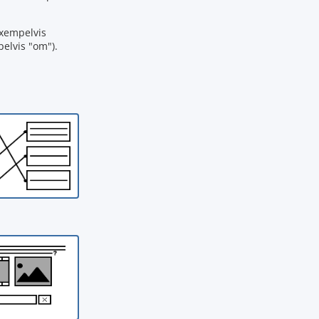
exempelvis
pelvis "om").