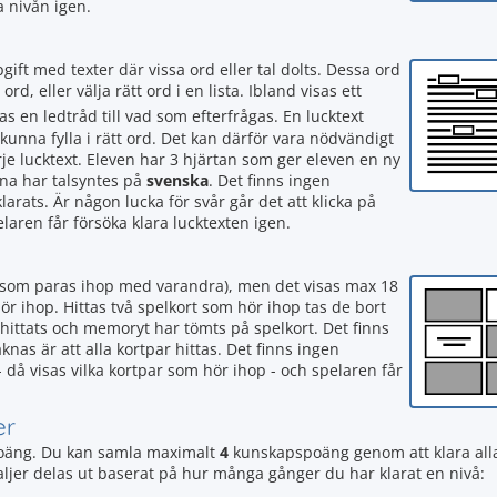
a nivån igen.
pgift med texter där vissa ord eller tal dolts. Dessa ord
ord, eller välja rätt ord i en lista. Ibland visas ett
sas en ledtråd till vad som efterfrågas. En lucktext
kunna fylla i rätt ord. Det kan därför vara nödvändigt
arje lucktext. Eleven har 3 hjärtan som ger eleven en ny
na har talsyntes på
svenska
. Det finns ingen
larats. Är någon lucka för svår går det att klicka på
elaren får försöka klara lucktexten igen.
d som paras ihop med varandra), men det visas max 18
ör ihop. Hittas två spelkort som hör ihop tas de bort
hittats och memoryt har tömts på spelkort. Det finns
nas är att alla kortpar hittas. Det finns ingen
 då visas vilka kortpar som hör ihop - och spelaren får
er
äng. Du kan samla maximalt
4
kunskapspoäng genom att klara al
aljer delas ut baserat på hur många gånger du har klarat en nivå: