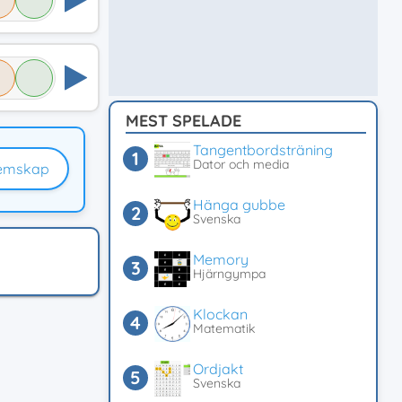
MEST SPELADE
Tangentbordsträning
Dator och media
emskap
Hänga gubbe
Svenska
Memory
Hjärngympa
Klockan
Matematik
Ordjakt
Svenska