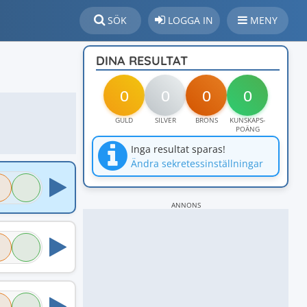
SÖK
LOGGA IN
MENY
DINA RESULTAT
0
0
0
0
GULD
SILVER
BRONS
KUNSKAPS-
POÄNG
Inga resultat sparas!
Ändra sekretessinställningar
ANNONS