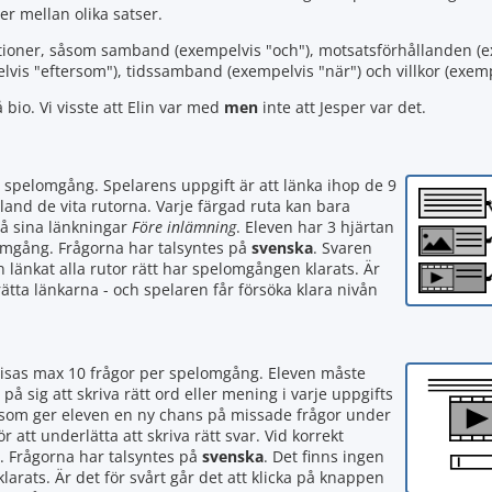
r mellan olika satser.
lationer, såsom samband (exempelvis "och"), motsatsförhållanden (
lvis "eftersom"), tidssamband (exempelvis "när") och villkor (exem
io. Vi visste att Elin var med
men
inte att Jesper var det.
e spelomgång. Spelarens uppgift är att länka ihop de 9
and de vita rutorna. Varje färgad ruta kan bara
på sina länkningar
Före inlämning
. Eleven har 3 hjärtan
omgång. Frågorna har talsyntes på
svenska
. Svaren
n länkat alla rutor rätt har spelomgången klarats. Är
rätta länkarna - och spelaren får försöka klara nivån
visas max 10 frågor per spelomgång. Eleven måste
 på sig att skriva rätt ord eller mening i varje uppgifts
tan som ger eleven en ny chans på missade frågor under
att underlätta att skriva rätt svar. Vid korrekt
. Frågorna har talsyntes på
svenska
. Det finns ingen
larats. Är det för svårt går det att klicka på knappen