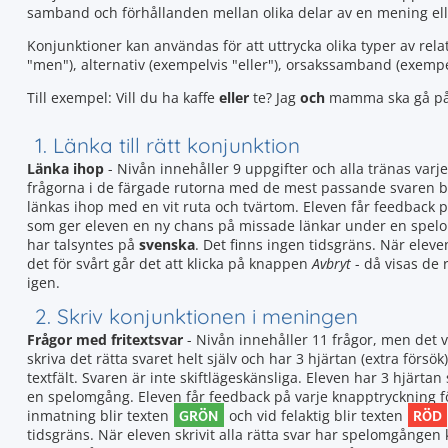
samband och förhållanden mellan olika delar av en mening elle
Konjunktioner kan användas för att uttrycka olika typer av re
"men"), alternativ (exempelvis "eller"), orsakssamband (exempe
Till exempel: Vill du ha kaffe
eller
te? Jag
och
mamma ska gå på b
1. Länka till rätt konjunktion
Länka ihop
- Nivån innehåller 9 uppgifter och alla tränas varj
frågorna i de färgade rutorna med de mest passande svaren bl
länkas ihop med en vit ruta och tvärtom. Eleven får feedback 
som ger eleven en ny chans på missade länkar under en spel
har talsyntes på
svenska
. Det finns ingen tidsgräns. När eleve
det för svårt går det att klicka på knappen
Avbryt
- då visas de 
igen.
2. Skriv konjunktionen i meningen
Frågor med fritextsvar
- Nivån innehåller 11 frågor, men det 
skriva det rätta svaret helt själv och har 3 hjärtan (extra försök)
textfält. Svaren är inte skiftlägeskänsliga. Eleven har 3 hjär
en spelomgång. Eleven får feedback på varje knapptryckning för 
GRÖN
RÖD
inmatning blir texten
och vid felaktig blir texten
tidsgräns. När eleven skrivit alla rätta svar har spelomgången k