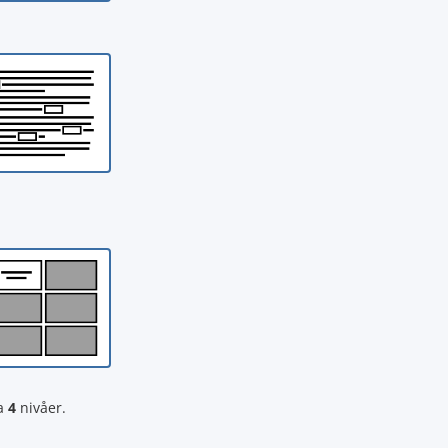
la
4
nivåer.