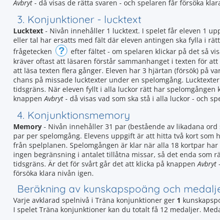
Avbryt
- då visas de rätta svaren - och spelaren får försöka klar
3. Konjunktioner - lucktext
Lucktext
- Nivån innehåller 1 lucktext. I spelet får eleven 1 up
eller tal har ersatts med fält där eleven antingen ska fylla i rätt 
?
frågetecken
efter fältet - om spelaren klickar på det så vi
kräver oftast att läsaren förstår sammanhanget i texten för att 
att läsa texten flera gånger. Eleven har 3 hjärtan (försök) på v
chans på missade lucktexter under en spelomgång. Lucktexter
tidsgräns. När eleven fyllt i alla luckor rätt har spelomgången k
knappen
Avbryt
- då visas vad som ska stå i alla luckor - och sp
4. Konjunktionsmemory
Memory
- Nivån innehåller 31 par (bestående av likadana or
par per spelomgång. Elevens uppgift är att hitta två kort som h
från spelplanen. Spelomgången är klar när alla 18 kortpar har 
ingen begränsning i antalet tillåtna missar, så det enda som räk
tidsgräns. Är det för svårt går det att klicka på knappen
Avbryt
-
försöka klara nivån igen.
Beräkning av kunskapspoäng och medalj
Varje avklarad spelnivå i Träna konjunktioner ger
1
kunskapspo
I spelet Träna konjunktioner kan du totalt få 12 medaljer. Med