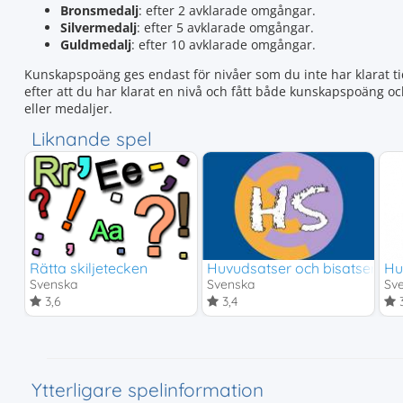
Bronsmedalj
: efter 2 avklarade omgångar.
Silvermedalj
: efter 5 avklarade omgångar.
Guldmedalj
: efter 10 avklarade omgångar.
Kunskapspoäng ges endast för nivåer som du inte har klarat tid
efter att du har klarat en nivå och fått både kunskapspoäng o
eller medaljer.
Liknande spel
Rätta skiljetecken
Huvudsatser och bisatser - S
Hu
Svenska
Svenska
Sv
3,6
3,4
3
Ytterligare spelinformation