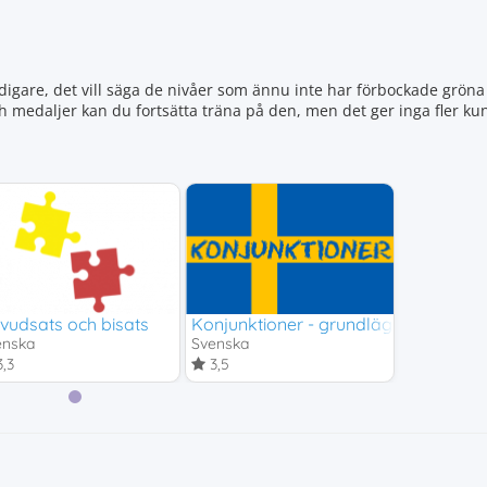
igare, det vill säga de nivåer som ännu inte har förbockade gröna 
ch medaljer kan du fortsätta träna på den, men det ger inga fler 
venska 2
vudsats och bisats
Konjunktioner - grundläggande
enska
Svenska
,3
3,5