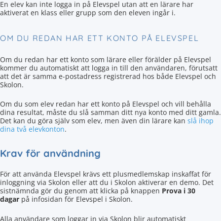
En elev kan inte logga in på Elevspel utan att en lärare har
aktiverat en klass eller grupp som den eleven ingår i.
OM DU REDAN HAR ETT KONTO PÅ ELEVSPEL
Om du redan har ett konto som lärare eller förälder på Elevspel
kommer du automatiskt att logga in till den användaren, förutsatt
att det är samma e-postadress registrerad hos både Elevspel och
Skolon.
Om du som elev redan har ett konto på Elevspel och vill behålla
dina resultat, måste du slå samman ditt nya konto med ditt gamla.
Det kan du göra själv som elev, men även din lärare kan
slå ihop
dina två elevkonton
.
Krav för användning
För att använda Elevspel krävs ett plusmedlemskap inskaffat för
inloggning via Skolon eller att du i Skolon aktiverar en demo. Det
sistnämnda gör du genom att klicka på knappen
Prova i 30
dagar
på infosidan för Elevspel i Skolon.
Alla användare som loggar in via Skolon blir automatiskt