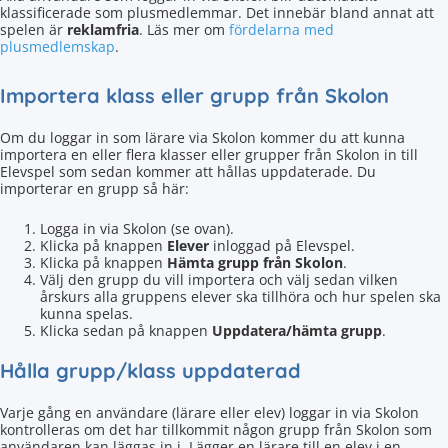
klassificerade som plusmedlemmar. Det innebär bland annat att
spelen är
reklamfria
. Läs mer om
fördelarna med
plusmedlemskap
.
Importera klass eller grupp från Skolon
Om du loggar in som lärare via Skolon kommer du att kunna
importera en eller flera klasser eller grupper från Skolon in till
Elevspel som sedan kommer att hållas uppdaterade. Du
importerar en grupp så här:
Logga in via Skolon (se ovan).
Klicka på knappen
Elever
inloggad på Elevspel.
Klicka på knappen
Hämta grupp från Skolon
.
Välj den grupp du vill importera och välj sedan vilken
årskurs alla gruppens elever ska tillhöra och hur spelen ska
kunna spelas.
Klicka sedan på knappen
Uppdatera/hämta grupp
.
Hålla grupp/klass uppdaterad
Varje gång en användare (lärare eller elev) loggar in via Skolon
kontrolleras om det har tillkommit någon grupp från Skolon som
användaren kan läggas in i. Lägger en lärare till en elev i en