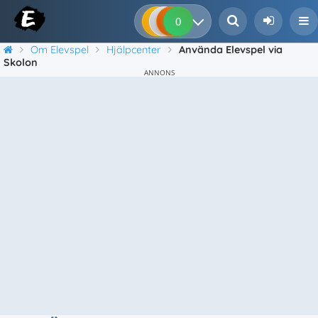
0
0
0
0
Om Elevspel
Hjälpcenter
Använda Elevspel via
Skolon
ANNONS