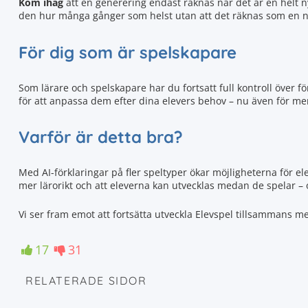
Kom ihåg
att en generering endast räknas när det är en helt n
den hur många gånger som helst utan att det räknas som en n
För dig som är spelskapare
Som lärare och spelskapare har du fortsatt full kontroll över f
för att anpassa dem efter dina elevers behov – nu även för me
Varför är detta bra?
Med AI-förklaringar på fler speltyper ökar möjligheterna för ele
mer lärorikt och att eleverna kan utvecklas medan de spelar – o
Vi ser fram emot att fortsätta utveckla Elevspel tillsammans me
17
31
RELATERADE SIDOR