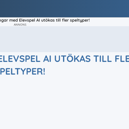
ngar med Elevspel AI utökas till fler speltyper!
ANNONS
LEVSPEL AI UTÖKAS TILL FL
PELTYPER!