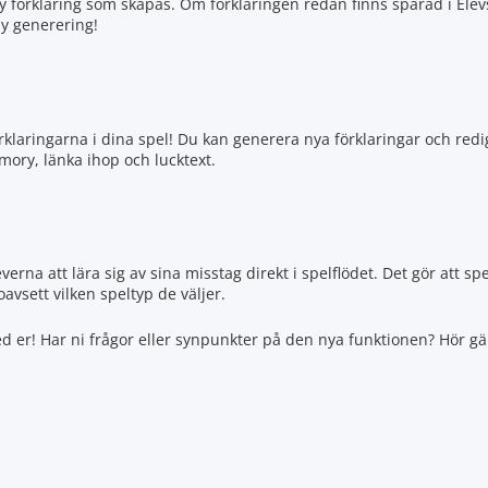
y förklaring som skapas. Om förklaringen redan finns sparad i Elev
y generering!
örklaringarna i dina spel! Du kan generera nya förklaringar och redi
mory, länka ihop och lucktext.
verna att lära sig av sina misstag direkt i spelflödet. Det gör att s
avsett vilken speltyp de väljer.
d er! Har ni frågor eller synpunkter på den nya funktionen? Hör gärn