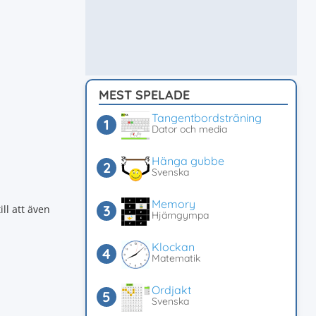
MEST SPELADE
Tangentbordsträning
Dator och media
Hänga gubbe
Svenska
Memory
ll att även
Hjärngympa
Klockan
Matematik
Ordjakt
Svenska