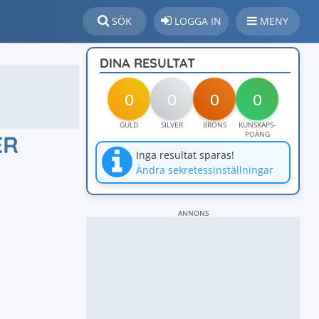
SÖK
LOGGA IN
MENY
DINA RESULTAT
0
0
0
0
GULD
SILVER
BRONS
KUNSKAPS-
POÄNG
ER
Inga resultat sparas!
Ändra sekretessinställningar
ANNONS