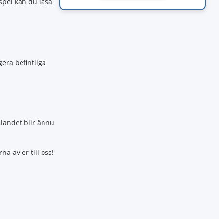
spel kan du läsa
gera befintliga
pelandet blir ännu
a av er till oss!