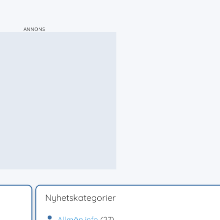
ANNONS
Nyhetskategorier
Allmän info
(27)