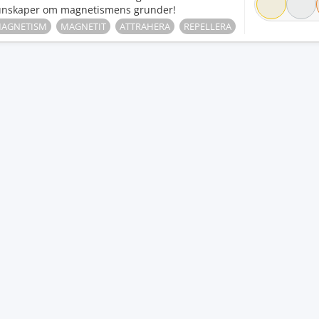
unskaper om magnetismens grunder!
AGNETISM
MAGNETIT
ATTRAHERA
REPELLERA