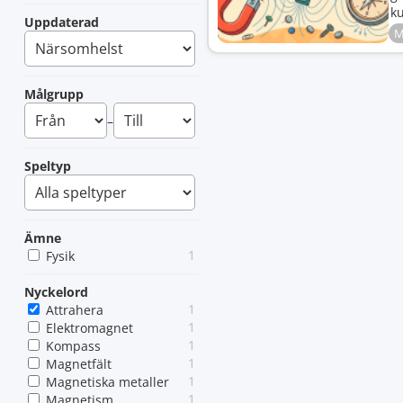
k
Uppdaterad
M
Målgrupp
–
Speltyp
Ämne
1
Fysik
Nyckelord
1
Attrahera
1
Elektromagnet
1
Kompass
1
Magnetfält
1
Magnetiska metaller
1
Magnetism