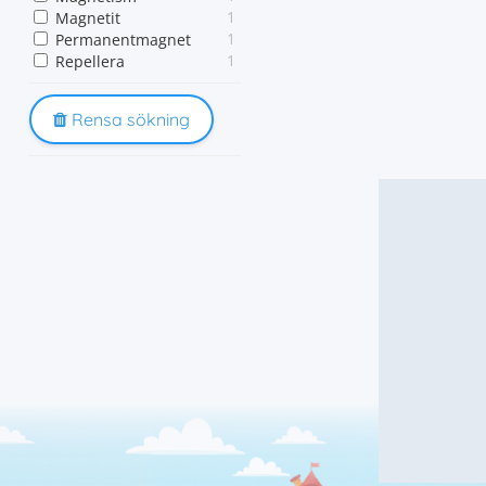
1
Magnetit
1
Permanentmagnet
1
Repellera
Rensa sökning