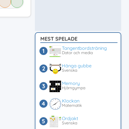
MEST SPELADE
Tangentbordsträning
Dator och media
Hänga gubbe
Svenska
Memory
Hjärngympa
Klockan
Matematik
Ordjakt
Svenska