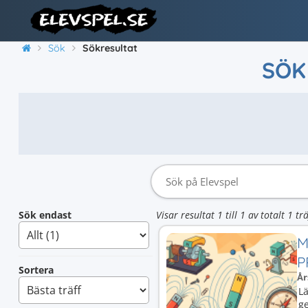
Sök
Sökresultat
SÖK
Sök endast
Visar resultat 1 till 1 av totalt 1 trä
M
P
Sortera
År
L
ge