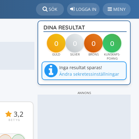
SÖK
LOGGA IN
MENY
DINA RESULTAT
0
0
0
0
GULD
SILVER
BRONS
KUNSKAPS-
POÄNG
Inga resultat sparas!
Ändra sekretessinställningar
ANNONS
3,2
BETYG