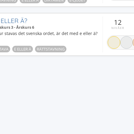
TAVNING
E ELLER Ä
DIKTAMEN
E-LJUDET
 ELLER Ä?
12
skurs 3 - Årskurs 6
NIVÅER
r stavas det svenska ordet, är det med e eller ä?
TAVA
E ELLER Ä
RÄTTSTAVNING