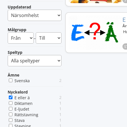
S
Uppdaterad
E
År
Målgrupp
Hu
–
S
Speltyp
Ämne
2
Svenska
Nyckelord
2
E eller ä
1
Diktamen
1
E-ljudet
1
Rättstavning
1
Stava
1
Stavning