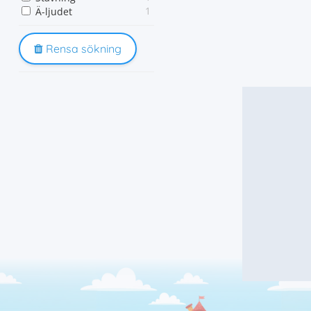
1
Ä-ljudet
Rensa sökning