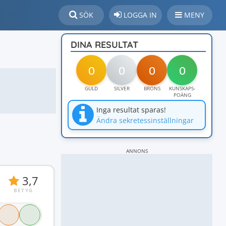
SÖK
LOGGA IN
MENY
DINA RESULTAT
0
0
0
0
GULD
SILVER
BRONS
KUNSKAPS-
POÄNG
Inga resultat sparas!
Ändra sekretessinställningar
ANNONS
3,7
BETYG