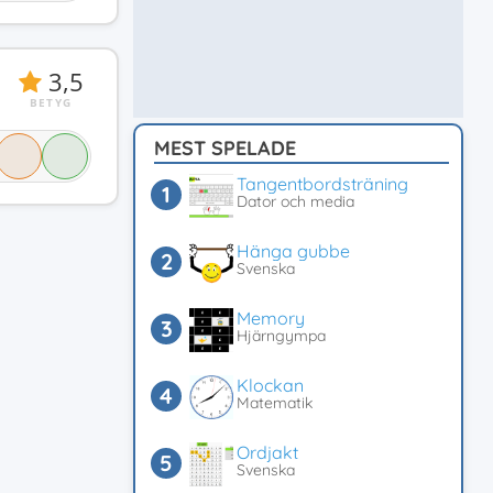
3,5
BETYG
MEST SPELADE
Tangentbordsträning
Dator och media
Hänga gubbe
Svenska
Memory
Hjärngympa
Klockan
Matematik
Ordjakt
Svenska