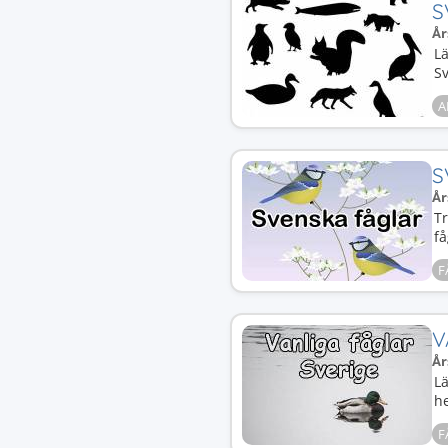
S
År
Lä
Sv
A
S
År
Tr
få
F
V
År
Lä
he
F