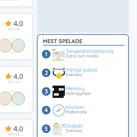
4,0
BETYG
MEST SPELADE
Tangentbordsträning
Dator och media
Hänga gubbe
4,0
Svenska
BETYG
Memory
Hjärngympa
Klockan
Matematik
Ordjakt
4,0
Svenska
BETYG