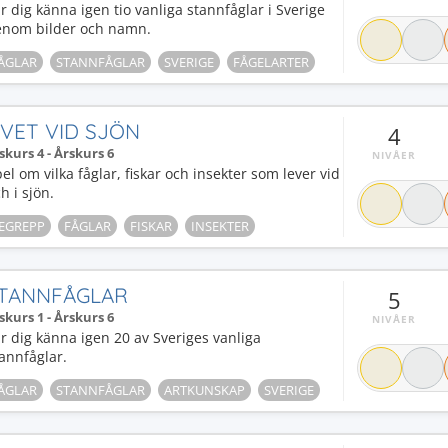
r dig känna igen tio vanliga stannfåglar i Sverige
enom bilder och namn.
ÅGLAR
STANNFÅGLAR
SVERIGE
FÅGELARTER
IVET VID SJÖN
4
skurs 4 - Årskurs 6
NIVÅER
el om vilka fåglar, fiskar och insekter som lever vid
h i sjön.
EGREPP
FÅGLAR
FISKAR
INSEKTER
TANNFÅGLAR
5
skurs 1 - Årskurs 6
NIVÅER
r dig känna igen 20 av Sveriges vanliga
annfåglar.
ÅGLAR
STANNFÅGLAR
ARTKUNSKAP
SVERIGE