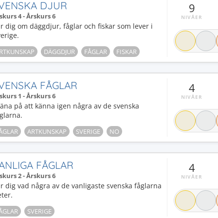
VENSKA DJUR
9
skurs 4 - Årskurs 6
NIVÅER
r dig om däggdjur, fåglar och fiskar som lever i
erige.
RTKUNSKAP
DÄGGDJUR
FÅGLAR
FISKAR
VENSKA FÅGLAR
4
skurs 1 - Årskurs 6
NIVÅER
äna på att känna igen några av de svenska
glarna.
ÅGLAR
ARTKUNSKAP
SVERIGE
NO
ANLIGA FÅGLAR
4
skurs 2 - Årskurs 6
NIVÅER
r dig vad några av de vanligaste svenska fåglarna
ter.
ÅGLAR
SVERIGE