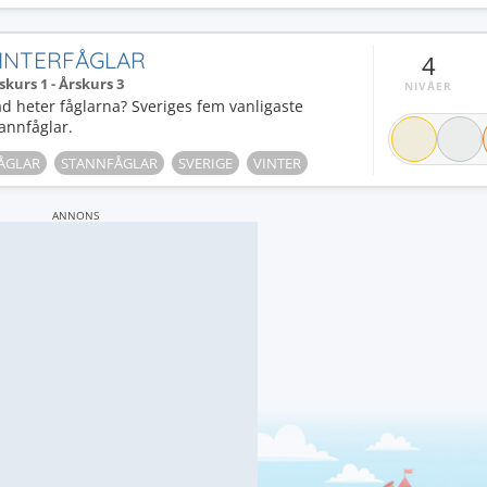
INTERFÅGLAR
4
skurs 1 - Årskurs 3
NIVÅER
d heter fåglarna? Sveriges fem vanligaste
annfåglar.
ÅGLAR
STANNFÅGLAR
SVERIGE
VINTER
ANNONS