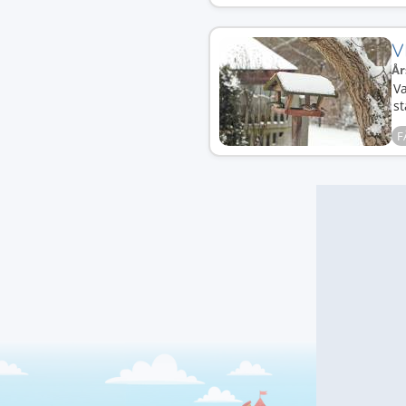
V
År
Va
st
F