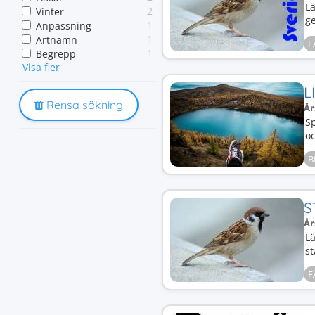
Lä
2
Vinter
g
1
Anpassning
1
Artnamn
F
1
Begrepp
Visa fler
1
Blåmes
1
Djur
L
1
Domherre
Rensa sökning
År
1
Flyttfåglar
Sp
1
Fågelarter
oc
1
Fågelidentifiering
1
Fågelkunskap
B
1
Ide
1
Insekter
1
Kännetecken
S
1
Livscykler
1
NO
År
1
Pilfink
Lä
1
Skata
st
1
Svensk natur
F
1
Talgoxe
1
Vinterstrategi
1
Övervintring