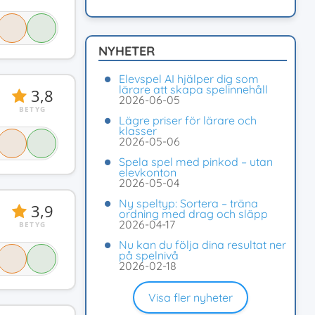
NYHETER
Elevspel AI hjälper dig som
lärare att skapa spelinnehåll
3,8
2026-06-05
BETYG
Lägre priser för lärare och
klasser
2026-05-06
Spela spel med pinkod – utan
elevkonton
2026-05-04
Ny speltyp: Sortera – träna
3,9
ordning med drag och släpp
2026-04-17
BETYG
Nu kan du följa dina resultat ner
på spelnivå
2026-02-18
Visa fler nyheter