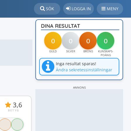
SÖK
LOGGA IN
MENY
DINA RESULTAT
0
0
0
0
GULD
SILVER
BRONS
KUNSKAPS-
POÄNG
Inga resultat sparas!
Ändra sekretessinställningar
ANNONS
3,6
BETYG