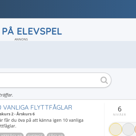
 PÅ ELEVSPEL
ANNONS
träffar.
0 VANLIGA FLYTTFÅGLAR
6
skurs 2 - Årskurs 6
NIVÅER
r får du öva på att känna igen 10 vanliga
yttfåglar.