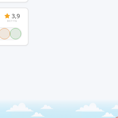
3,9
BETYG