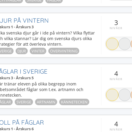
LYTTFÅGLAR
SVERIGE
FÅGLAR
JUR PÅ VINTERN
3
skurs 1 - Årskurs 3
NIVÅER
lka svenska djur går i ide på vintern? Vilka flyttar
h vilka stannar? Lär dig om svenska djurs olika
rategier för att överleva vintern.
VERIGE
DJUR
VINTER
ÖVERVINTRING
ÅGLAR I SVERIGE
4
skurs 3 - Årskurs 5
NIVÅER
r tränar eleven på olika begrepp inom
rbetsområdet fåglar som t.ex. artnamn och
ännetecken.
ÅGLAR
SVERIGE
ARTNAMN
KÄNNETECKEN
OLL PÅ FÅGLAR
4
skurs 1 - Årskurs 6
NIVÅER