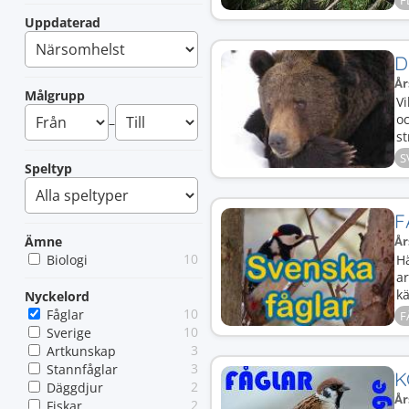
F
Uppdaterad
D
År
Målgrupp
Vi
oc
–
st
S
Speltyp
F
Ämne
År
10
Biologi
Hä
a
k
Nyckelord
10
Fåglar
F
10
Sverige
3
Artkunskap
3
Stannfåglar
K
2
Däggdjur
År
2
Fiskar