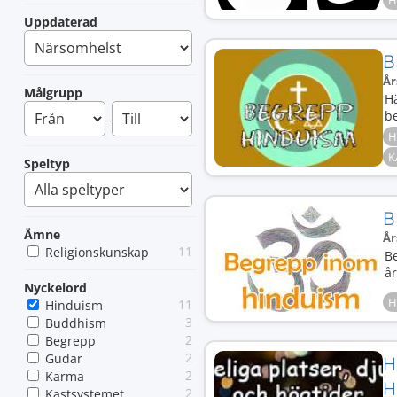
H
Uppdaterad
B
År
Målgrupp
Hä
b
–
H
K
Speltyp
B
Ämne
År
11
Religionskunskap
Be
år
Nyckelord
H
11
Hinduism
3
Buddhism
2
Begrepp
2
Gudar
H
2
Karma
H
2
Kastsystemet