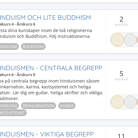
INDUISM OCH LITE BUDDHISM
2
skurs 4 - Årskurs 6
NIVÅER
sta dina kunskaper inom de två religionerna
induism och Buddhism. Följ instruktionerna.
INDUISM
BUDDHISM
INDUISMEN - CENTRALA BEGREPP
5
skurs 6 - Årskurs 9
NIVÅER
va på centrala begrepp inom hinduismen såsom
inkarnation, karma, kastsystemet och heliga
atser. Lär dig om gudar, heliga skrifter och viktiga
aditioner.
INDUISM
REINKARNATION
KARMA
ASTSYSTEMET
INDUISMEN - VIKTIGA BEGREPP
11