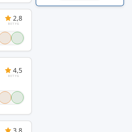
2,8
BETYG
4,5
BETYG
3,8