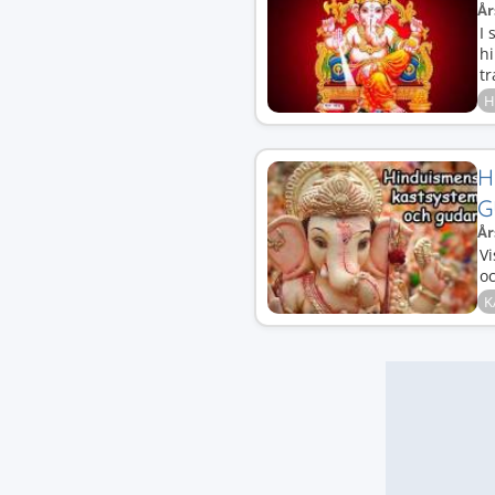
År
I 
h
tr
H
H
G
År
V
o
K