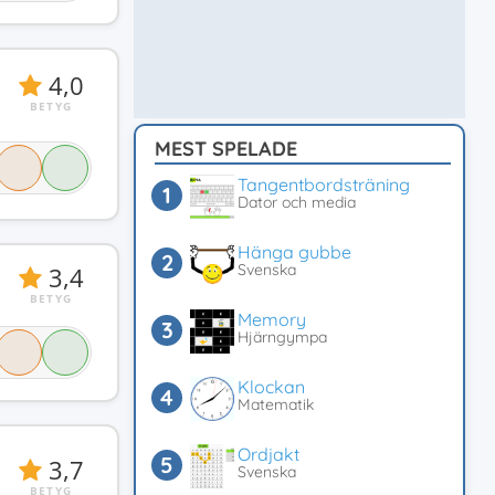
4,0
BETYG
MEST SPELADE
Tangentbordsträning
Dator och media
Hänga gubbe
Svenska
3,4
BETYG
Memory
Hjärngympa
Klockan
Matematik
Ordjakt
3,7
Svenska
BETYG