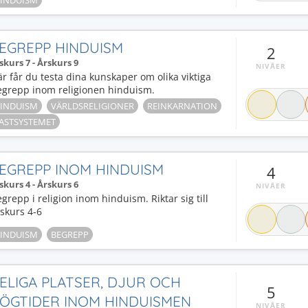
INDUISM
EGREPP HINDUISM
2
skurs 7 - Årskurs 9
NIVÅER
r får du testa dina kunskaper om olika viktiga
egrepp inom religionen hinduism.
INDUISM
VÄRLDSRELIGIONER
REINKARNATION
ASTSYSTEMET
EGREPP INOM HINDUISM
4
skurs 4 - Årskurs 6
NIVÅER
grepp i religion inom hinduism. Riktar sig till
skurs 4-6
INDUISM
BEGREPP
ELIGA PLATSER, DJUR OCH
5
ÖGTIDER INOM HINDUISMEN
NIVÅER