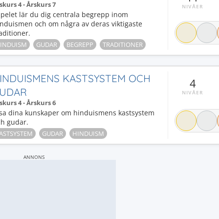
skurs 4 - Årskurs 7
NIVÅER
spelet lär du dig centrala begrepp inom
induismen och om några av deras viktigaste
aditioner.
INDUISM
GUDAR
BEGREPP
TRADITIONER
INDUISMENS KASTSYSTEM OCH
4
UDAR
NIVÅER
skurs 4 - Årskurs 6
isa dina kunskaper om hinduismens kastsystem
ch gudar.
ASTSYSTEM
GUDAR
HINDUISM
ANNONS