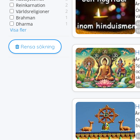
År
2
Reinkarnation
Öv
2
Världsreligioner
v
1
Brahman
1
H
Dharma
Visa fler
1
Ganghes
H
1
Heliga byggnader
1
Heliga platser
Rensa sökning
1
Historia
H
1
Högtider
År
1
Indien
S
1
Indisk religion
o
1
Kastsystem
sk
1
Moksha
H
1
Polyteism
1
Puja
1
Religion
1
Samsara
H
1
Sanskrit
År
1
Symboler
O
1
Traditioner
b
H