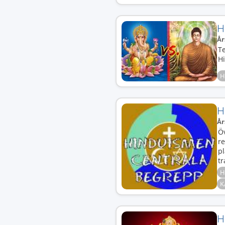
H
År
Te
H
H
H
År
Ö
re
pl
tr
H
K
H