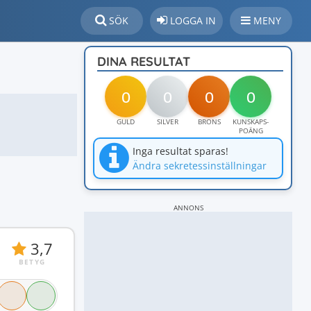
SÖK
LOGGA IN
MENY
DINA RESULTAT
0
0
0
0
GULD
SILVER
BRONS
KUNSKAPS-
POÄNG
Inga resultat sparas!
Ändra sekretessinställningar
ANNONS
3,7
BETYG