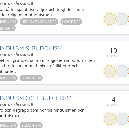
skurs 4 - Årskurs 6
a på heliga platser, djur och högtider inom
ärldsreligionen hinduismen.
INDUISM
HELIGA BYGGNADER
HÖGTIDER
ISTORIA
INDUISM & BUDDHISM
10
skurs 4 - Årskurs 6
NIVÅER
pel om grunderna inom religionerna buddhismen
ch hinduismen med fokus på likheter och
illnader.
INDUISM
BUDDHISM
INDUISM OCH BUDDHISM
4
skurs 4 - Årskurs 6
NIVÅER
rd och begrepp som hör till hinduismen och
uddhismen.
INDUISM
BUDDHISM