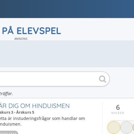
 PÅ ELEVSPEL
ANNONS
träffar.
ÄR DIG OM HINDUISMEN
6
skurs 3 - Årskurs 5
NIVÅER
etta är instuderingsfrågor som handlar om
induismen.