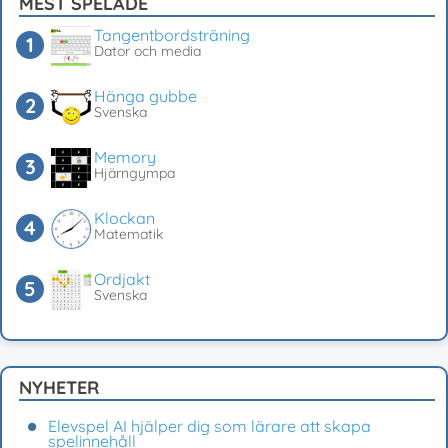
MEST SPELADE
Tangentbordsträning
Dator och media
Hänga gubbe
Svenska
Memory
Hjärngympa
Klockan
Matematik
Ordjakt
Svenska
NYHETER
Elevspel AI hjälper dig som lärare att skapa
spelinnehåll