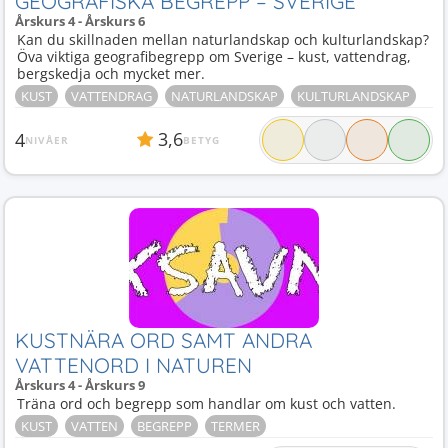
GEOGRAFISKA BEGREPP – SVERIGE
Årskurs 4 - Årskurs 6
Kan du skillnaden mellan naturlandskap och kulturlandskap?
Öva viktiga geografibegrepp om Sverige – kust, vattendrag,
bergskedja och mycket mer.
KUST
VATTENDRAG
NATURLANDSKAP
KULTURLANDSKAP
3,6
4
NIVÅER
BETYG
KUSTNÄRA ORD SAMT ANDRA
VATTENORD I NATUREN
Årskurs 4 - Årskurs 9
Träna ord och begrepp som handlar om kust och vatten.
KUST
VATTEN
BEGREPP
TERMER