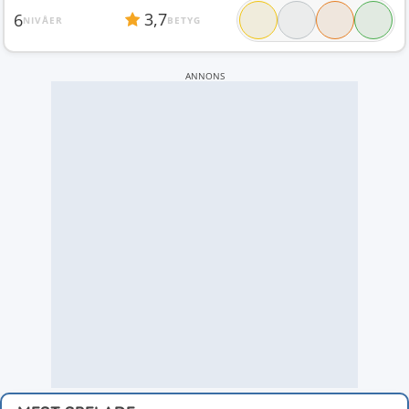
3,7
6
NIVÅER
BETYG
ANNONS