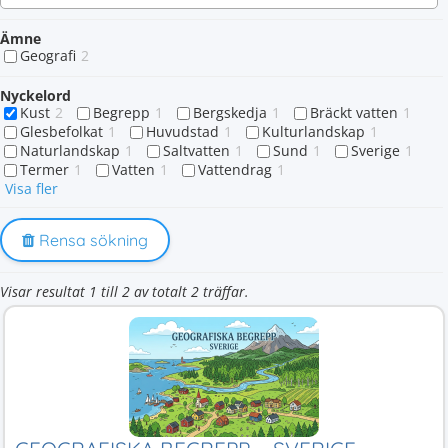
Ämne
Geografi
2
Nyckelord
Kust
2
Begrepp
1
Bergskedja
1
Bräckt vatten
1
Glesbefolkat
1
Huvudstad
1
Kulturlandskap
1
Naturlandskap
1
Saltvatten
1
Sund
1
Sverige
1
Termer
1
Vatten
1
Vattendrag
1
Visa fler
Rensa sökning
Visar resultat 1 till 2 av totalt 2 träffar.