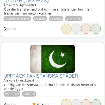
LÄNDER (DES PAYS)
Årskurs 5 - Gymnasiet
Öva din franska med ord och fraser om länder hur man
frågar varifrån någon kommer.
MODERNA SPRÅK
LÄNDER
SVERIGE
DANMARK
5
NIVÅER
UPPTÄCK PAKISTANSKA STÄDER
Årskurs 3 - Årskurs 6
Lär dig vad de största städerna i landet Pakistan heter och
var de ligger.
PAKISTAN
LÄNDER
4,6
3
NIVÅER
BETYG