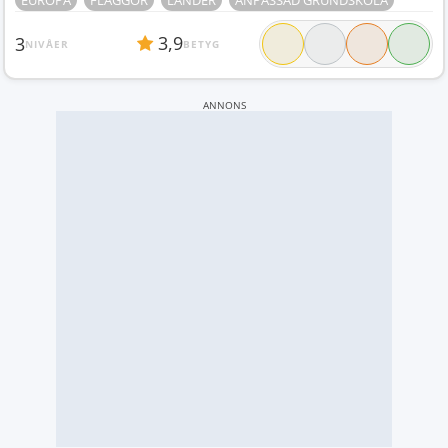
EUROPA
FLAGGOR
LÄNDER
ANPASSAD GRUNDSKOLA
3,9
3
NIVÅER
BETYG
ANNONS