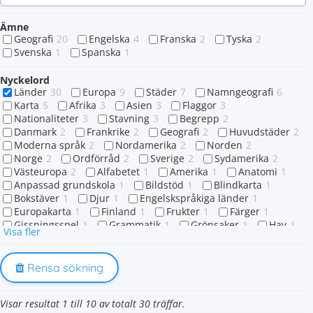
Ämne
Geografi
20
Engelska
4
Franska
2
Tyska
2
Svenska
1
Spanska
1
Nyckelord
Länder
30
Europa
9
Städer
7
Namngeografi
6
Karta
5
Afrika
3
Asien
3
Flaggor
3
Nationaliteter
3
Stavning
3
Begrepp
2
Danmark
2
Frankrike
2
Geografi
2
Huvudstäder
2
Moderna språk
2
Nordamerika
2
Norden
2
Norge
2
Ordförråd
2
Sverige
2
Sydamerika
2
Västeuropa
2
Alfabetet
1
Amerika
1
Anatomi
1
Anpassad grundskola
1
Bildstöd
1
Blindkarta
1
Bokstäver
1
Djur
1
Engelskspråkiga länder
1
Europakarta
1
Finland
1
Frukter
1
Färger
1
Gissningsspel
1
Grammatik
1
Grönsaker
1
Hav
1
Visa fler
Hemland
1
Hälsningsfraser
1
Högtider
1
Irland
1
Island
1
Kalender
1
Kartor
1
Kontinent
1
Landsnamn
1
Namn
1
Nationalflaggor
1
Rensa sökning
Nordeuropa
1
Ordmönster
1
Ordspel
1
Pakistan
1
Population
1
Presentation
1
Realia
1
Visar resultat 1 till 10 av totalt 30 träffar.
Spansktalande länder
1
Språk
1
Stater
1