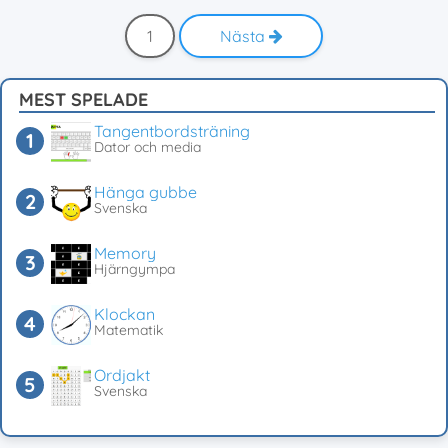
1
Nästa
MEST SPELADE
Tangentbordsträning
Dator och media
Hänga gubbe
Svenska
Memory
Hjärngympa
Klockan
Matematik
Ordjakt
Svenska