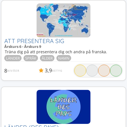
Tyskland
1
Verb
1
Världen
1
Världsdelar
1
Världskarta
1
Ålder
1
Öar
1
ATT PRESENTERA SIG
Årskurs 6 - Årskurs 9
Träna dig på att presentera dig och andra på franska.
LÄNDER
SPRÅK
ÅLDER
NAMN
3,9
8
NIVÅER
BETYG