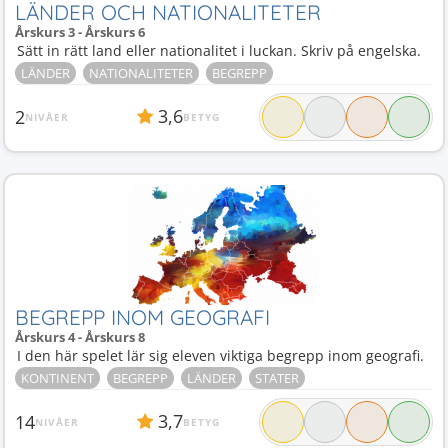
LÄNDER OCH NATIONALITETER
Årskurs 3 - Årskurs 6
Sätt in rätt land eller nationalitet i luckan. Skriv på engelska.
LÄNDER
NATIONALITETER
BEGREPP
3,6
2
NIVÅER
BETYG
BEGREPP INOM GEOGRAFI
Årskurs 4 - Årskurs 8
I den här spelet lär sig eleven viktiga begrepp inom geografi.
KONTINENT
BEGREPP
LÄNDER
STATER
3,7
14
NIVÅER
BETYG