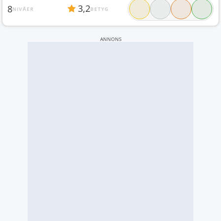
3,2
8
NIVÅER
BETYG
ANNONS