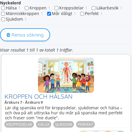
Nyckelord
Hälsa
1
Kroppen
1
Kroppsdelar
1
Läkarbesök
1
Människkroppen
1
Mår dåligt
1
Perfekt
1
Sjukdom
1
Rensa sökning
Visar resultat 1 till 1 av totalt 1 träffar.
KROPPEN OCH HÄLSAN
Årskurs 7 - Årskurs 9
Lär dig spanska ord för kroppsdelar, sjukdomar och hälsa –
och öva på att uttrycka hur du mår på spanska med perfekt
och fraser som "me duele".
KROPPSDELAR
HÄLSA
SJUKDOM
PERFEKT