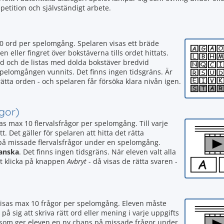
etition och självständigt arbete.
0 ord per spelomgång. Spelaren visas ett bräde
eller fingret över bokstäverna tills ordet hittats.
rd och de listas med dolda bokstäver bredvid
 spelomgången vunnits. Det finns ingen tidsgräns. Är
rätta orden - och spelaren får försöka klara nivån igen.
ågor)
as max 10 flervalsfrågor per spelomgång. Till varje
t. Det gäller för spelaren att hitta det rätta
 på missade flervalsfrågor under en spelomgång.
anska
. Det finns ingen tidsgräns. När eleven valt alla
att klicka på knappen
Avbryt
- då visas de rätta svaren -
visas max 10 frågor per spelomgång. Eleven måste
 på sig att skriva rätt ord eller mening i varje uppgifts
tan som ger eleven en ny chans på missade frågor under