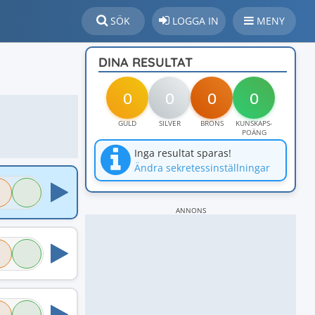
SÖK
LOGGA IN
MENY
DINA RESULTAT
0
0
0
0
GULD
SILVER
BRONS
KUNSKAPS-
POÄNG
Inga resultat sparas!
Ändra sekretessinställningar
ANNONS