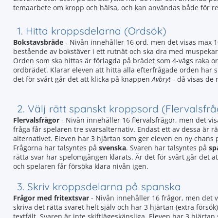
temaarbete om kropp och hälsa, och kan användas både för rep
1. Hitta kroppsdelarna (Ordsök)
Bokstavsbräde
- Nivån innehåller 16 ord, men det visas max 1
bestående av bokstäver i ett rutnät och ska dra med muspekaren 
Orden som ska hittas är förlagda på brädet som 4-vägs raka o
ordbrädet. Klarar eleven att hitta alla efterfrågade orden har
det för svårt går det att klicka på knappen
Avbryt
- då visas de 
2. Välj rätt spanskt kroppsord (Flervalsfr
Flervalsfrågor
- Nivån innehåller 16 flervalsfrågor, men det vis
fråga får spelaren tre svarsalternativ. Endast ett av dessa är rät
alternativet. Eleven har 3 hjärtan som ger eleven en ny chans
Frågorna har talsyntes på
svenska
. Svaren har talsyntes på
sp
rätta svar har spelomgången klarats. Är det för svårt går det 
och spelaren får försöka klara nivån igen.
3. Skriv kroppsdelarna på spanska
Frågor med fritextsvar
- Nivån innehåller 16 frågor, men det 
skriva det rätta svaret helt själv och har 3 hjärtan (extra försök)
textfält. Svaren är inte skiftlägeskänsliga. Eleven har 3 hjär