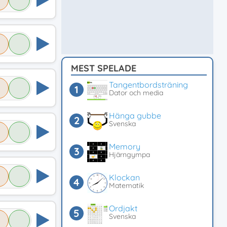
MEST SPELADE
Tangentbordsträning
Dator och media
Hänga gubbe
Svenska
Memory
Hjärngympa
Klockan
Matematik
Ordjakt
Svenska