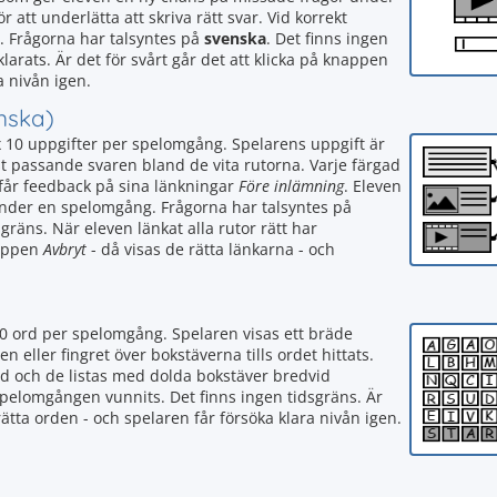
att underlätta att skriva rätt svar. Vid korrekt
. Frågorna har talsyntes på
svenska
. Det finns ingen
larats. Är det för svårt går det att klicka på knappen
a nivån igen.
anska)
x 10 uppgifter per spelomgång. Spelarens uppgift är
t passande svaren bland de vita rutorna. Varje färgad
 får feedback på sina länkningar
Före inlämning
. Eleven
under en spelomgång. Frågorna har talsyntes på
sgräns. När eleven länkat alla rutor rätt har
nappen
Avbryt
- då visas de rätta länkarna - och
0 ord per spelomgång. Spelaren visas ett bräde
eller fingret över bokstäverna tills ordet hittats.
rd och de listas med dolda bokstäver bredvid
 spelomgången vunnits. Det finns ingen tidsgräns. Är
rätta orden - och spelaren får försöka klara nivån igen.