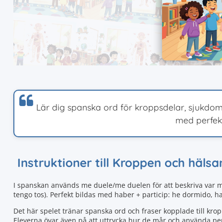
Lär dig spanska ord för kroppsdelar, sjukdo
med perfek
Instruktioner till Kroppen och hälsa
I spanskan används me duele/me duelen för att beskriva var m
tengo tos). Perfekt bildas med haber + particip: he dormido, h
Det här spelet tränar spanska ord och fraser kopplade till kro
Eleverna övar även på att uttrycka hur de mår och använda perf