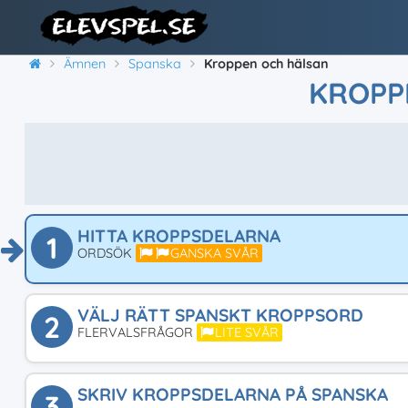
Ämnen
Spanska
Kroppen och hälsan
KROPP
HITTA KROPPSDELARNA
1
ORDSÖK
GANSKA SVÅR
VÄLJ RÄTT SPANSKT KROPPSORD
2
FLERVALSFRÅGOR
LITE SVÅR
SKRIV KROPPSDELARNA PÅ SPANSKA
3