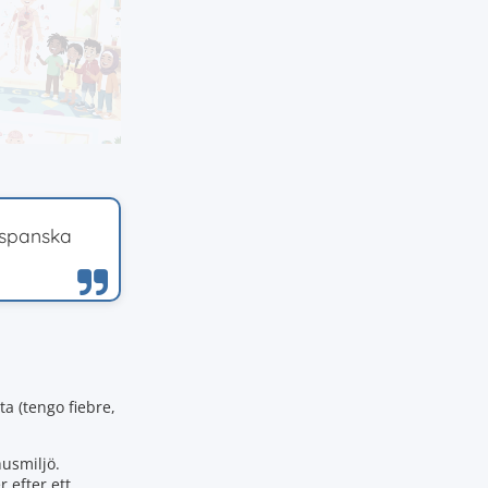
 spanska
a (tengo fiebre,
husmiljö.
 efter ett