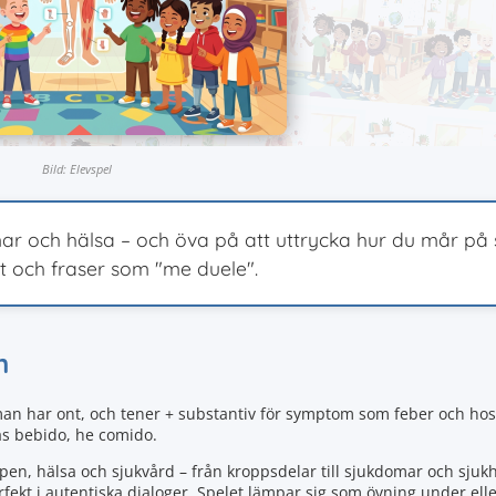
Bild: Elevspel
mar och hälsa – och öva på att uttrycka hur du mår på
t och fraser som "me duele".
n
an har ont, och tener + substantiv för symptom som feber och host
as bebido, he comido.
ppen, hälsa och sjukvård – från kroppsdelar till sjukdomar och sjuk
ekt i autentiska dialoger. Spelet lämpar sig som övning under eller