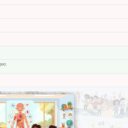
gor)
.