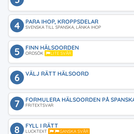
PARA IHOP, KROPPSDELAR
4
SVENSKA TILL SPANSKA, LÄNKA IHOP
FINN HÄLSOORDEN
5
ORDSÖK
LITE SVÅR
VÄLJ RÄTT HÄLSOORD
6
FORMULERA HÄLSOORDEN PÅ SPANSK
7
FRITEXTSVAR
FYLL I RÄTT
8
LUCKTEXT
GANSKA SVÅR