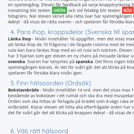
en spelomgång. Eleven får feedback på varje knapptryckning för 
GRÖN
RÖD
inmatning blir texten
och vid felaktig blir texten
tidsgräns. När eleven skrivit alla rätta svar har spelomgången k
Avbryt
- då visas de rätta svaren - och spelaren får försöka klar
4. Para ihop, kroppsdelar (Svenska till sp
Länka ihop
- Nivån innehåller 16 uppgifter, men det visas ma
att länka ihop de 10 frågorna i de färgade rutorna med de mes
ruta kan bara länkas ihop med en vit ruta och tvärtom. Eleven
har 3 hjärtan som ger eleven en ny chans på missade länkar 
svenska
. Svaren har talsyntes på
spanska
. Det finns ingen tid
spelomgången klarats. Är det för svårt går det att klicka på k
spelaren får försöka klara nivån igen.
5. Finn hälsoorden (Ordsök)
Bokstavsbräde
- Nivån innehåller 14 ord, men det visas max 1
bestående av bokstäver i ett rutnät och ska dra med muspekaren 
Orden som ska hittas är förlagda på brädet som 4-vägs raka o
ordbrädet. Klarar eleven att hitta alla efterfrågade orden har
det för svårt går det att klicka på knappen
Avbryt
- då visas de 
6. Välj rätt hälsoord