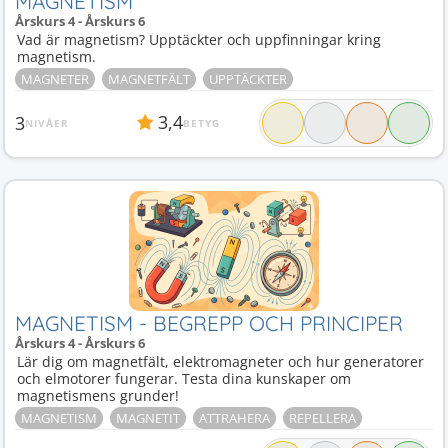
MAGNETISM
Årskurs 4 - Årskurs 6
Vad är magnetism? Upptäckter och uppfinningar kring
magnetism.
MAGNETER
MAGNETFÄLT
UPPTÄCKTER
3,4
3
NIVÅER
BETYG
MAGNETISM - BEGREPP OCH PRINCIPER
Årskurs 4 - Årskurs 6
Lär dig om magnetfält, elektromagneter och hur generatorer
och elmotorer fungerar. Testa dina kunskaper om
magnetismens grunder!
MAGNETISM
MAGNETIT
ATTRAHERA
REPELLERA