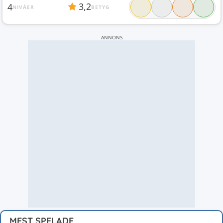
3,2
4
NIVÅER
BETYG
ANNONS
MEST SPELADE