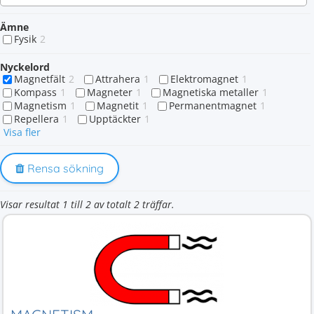
Ämne
Fysik
2
Nyckelord
Magnetfält
2
Attrahera
1
Elektromagnet
1
Kompass
1
Magneter
1
Magnetiska metaller
1
Magnetism
1
Magnetit
1
Permanentmagnet
1
Repellera
1
Upptäckter
1
Visa fler
Rensa sökning
Visar resultat 1 till 2 av totalt 2 träffar.