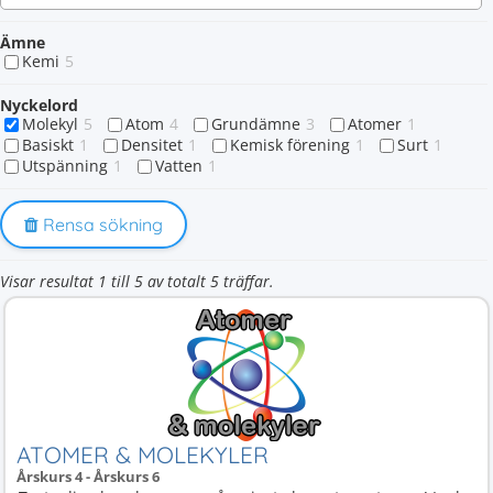
Ämne
Kemi
5
Nyckelord
Molekyl
5
Atom
4
Grundämne
3
Atomer
1
Basiskt
1
Densitet
1
Kemisk förening
1
Surt
1
Utspänning
1
Vatten
1
Rensa sökning
Visar resultat 1 till 5 av totalt 5 träffar.
ATOMER & MOLEKYLER
Årskurs 4 - Årskurs 6