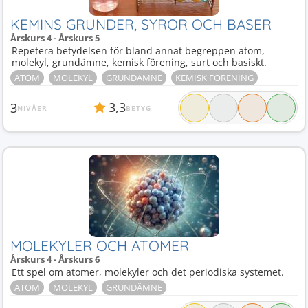
KEMINS GRUNDER, SYROR OCH BASER
Årskurs 4 - Årskurs 5
Repetera betydelsen för bland annat begreppen atom,
molekyl, grundämne, kemisk förening, surt och basiskt.
ATOM
MOLEKYL
GRUNDÄMNE
KEMISK FÖRENING
3,3
3
NIVÅER
BETYG
MOLEKYLER OCH ATOMER
Årskurs 4 - Årskurs 6
Ett spel om atomer, molekyler och det periodiska systemet.
ATOM
MOLEKYL
GRUNDÄMNE