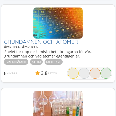
GRUNDÄMNEN OCH ATOMER
Årskurs 4 - Årskurs 6
Spelet tar upp de kemiska beteckningarna för våra
grundämnen och vad atomer egentligen är.
GRUNDÄMNE
ATOM
MOLEKYL
3,8
6
NIVÅER
BETYG