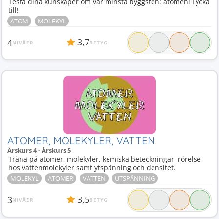
Testa dina kunskaper om vår minsta byggsten: atomen! Lycka
till!
ATOM
MOLEKYL
3,7
4
NIVÅER
BETYG
ATOMER, MOLEKYLER, VATTEN
Årskurs 4 - Årskurs 5
Träna på atomer, molekyler, kemiska beteckningar, rörelse
hos vattenmolekyler samt ytspänning och densitet.
MOLEKYL
ATOMER
VATTEN
UTSPÄNNING
3,5
3
NIVÅER
BETYG