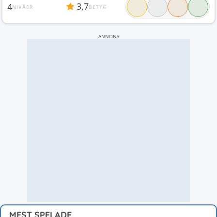
3,7
4
NIVÅER
BETYG
ANNONS
MEST SPELADE