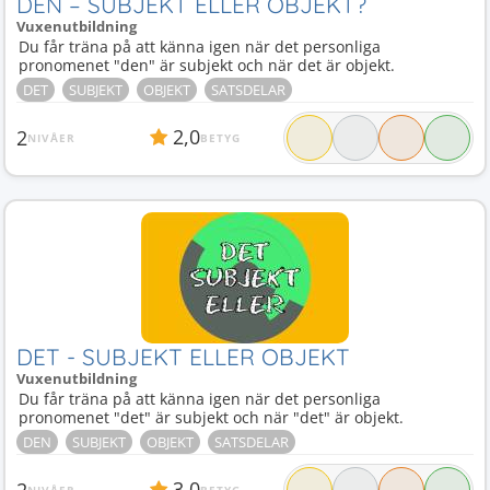
DEN – SUBJEKT ELLER OBJEKT?
Vuxenutbildning
Du får träna på att känna igen när det personliga
pronomenet "den" är subjekt och när det är objekt.
DET
SUBJEKT
OBJEKT
SATSDELAR
2,0
2
NIVÅER
BETYG
DET - SUBJEKT ELLER OBJEKT
Vuxenutbildning
Du får träna på att känna igen när det personliga
pronomenet "det" är subjekt och när "det" är objekt.
DEN
SUBJEKT
OBJEKT
SATSDELAR
3,0
2
NIVÅER
BETYG