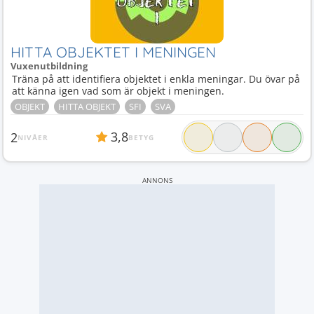
HITTA OBJEKTET I MENINGEN
Vuxenutbildning
Träna på att identifiera objektet i enkla meningar. Du övar på
att känna igen vad som är objekt i meningen.
OBJEKT
HITTA OBJEKT
SFI
SVA
3,8
2
NIVÅER
BETYG
ANNONS