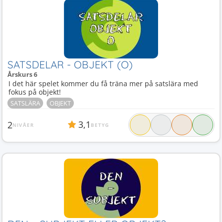
SATSDELAR - OBJEKT (O)
Årskurs 6
I det här spelet kommer du få träna mer på satslära med
fokus på objekt!
SATSLÄRA
OBJEKT
3,1
2
NIVÅER
BETYG