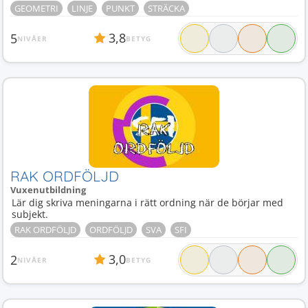
GEOMETRI
LINJE
PUNKT
STRÄCKA
3,8
5
NIVÅER
BETYG
RAK ORDFÖLJD
Vuxenutbildning
Lär dig skriva meningarna i rätt ordning när de börjar med
subjekt.
RAK ORDFÖLJD
ORDFÖLJD
SVA
SFI
3,0
2
NIVÅER
BETYG