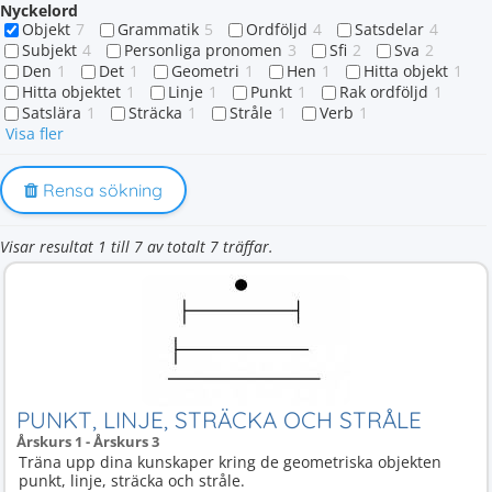
Nyckelord
Objekt
7
Grammatik
5
Ordföljd
4
Satsdelar
4
Subjekt
4
Personliga pronomen
3
Sfi
2
Sva
2
Den
1
Det
1
Geometri
1
Hen
1
Hitta objekt
1
Hitta objektet
1
Linje
1
Punkt
1
Rak ordföljd
1
Satslära
1
Sträcka
1
Stråle
1
Verb
1
Visa fler
Rensa sökning
Visar resultat 1 till 7 av totalt 7 träffar.
PUNKT, LINJE, STRÄCKA OCH STRÅLE
Årskurs 1 - Årskurs 3
Träna upp dina kunskaper kring de geometriska objekten
punkt, linje, sträcka och stråle.