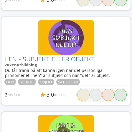
HEN - SUBJEKT ELLER OBJEKT
Vuxenutbildning
Du får träna på att känna igen när det personliga
pronomenet "hen" är subjekt och när "det" är objekt.
HEN
SUBJEKT
OBJEKT
SATSDELAR
3,0
2
NIVÅER
BETYG