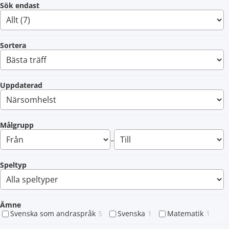
Sök endast
Sortera
Uppdaterad
Målgrupp
–
Speltyp
Ämne
Svenska som andraspråk
5
Svenska
1
Matematik
1