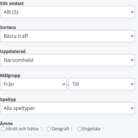
Sök endast
Sortera
Uppdaterad
Målgrupp
–
Speltyp
Ämne
Idrott och hälsa
3
Geografi
1
Engelska
1