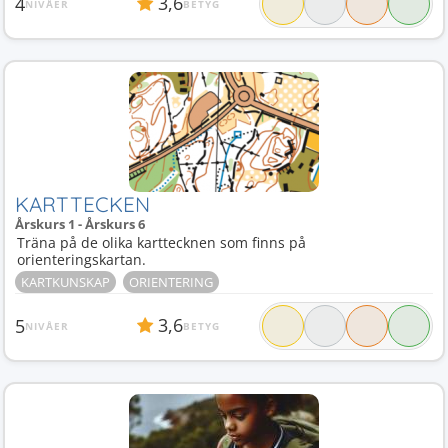
3,6
4
NIVÅER
BETYG
KARTTECKEN
Årskurs 1 - Årskurs 6
Träna på de olika karttecknen som finns på
orienteringskartan.
KARTKUNSKAP
ORIENTERING
3,6
5
NIVÅER
BETYG