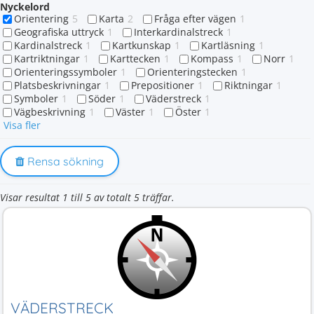
Nyckelord
Orientering
5
Karta
2
Fråga efter vägen
1
Geografiska uttryck
1
Interkardinalstreck
1
Kardinalstreck
1
Kartkunskap
1
Kartläsning
1
Kartriktningar
1
Karttecken
1
Kompass
1
Norr
1
Orienteringssymboler
1
Orienteringstecken
1
Platsbeskrivningar
1
Prepositioner
1
Riktningar
1
Symboler
1
Söder
1
Väderstreck
1
Vägbeskrivning
1
Väster
1
Öster
1
Visa fler
Rensa sökning
Visar resultat 1 till 5 av totalt 5 träffar.
VÄDERSTRECK