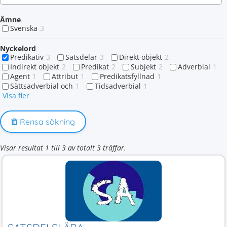
Ämne
Svenska
3
Nyckelord
Predikativ
3
Satsdelar
3
Direkt objekt
2
Indirekt objekt
2
Predikat
2
Subjekt
2
Adverbial
1
Agent
1
Attribut
1
Predikatsfyllnad
1
Sättsadverbial och
1
Tidsadverbial
1
Visa fler
Rensa sökning
Visar resultat 1 till 3 av totalt 3 träffar.