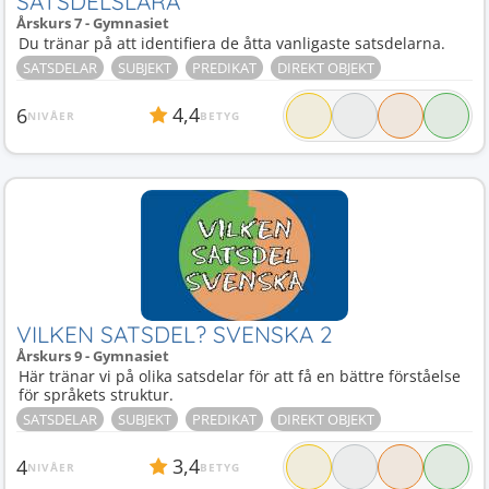
SATSDELSLÄRA
Årskurs 7 - Gymnasiet
Du tränar på att identifiera de åtta vanligaste satsdelarna.
SATSDELAR
SUBJEKT
PREDIKAT
DIREKT OBJEKT
4,4
6
NIVÅER
BETYG
VILKEN SATSDEL? SVENSKA 2
Årskurs 9 - Gymnasiet
Här tränar vi på olika satsdelar för att få en bättre förståelse
för språkets struktur.
SATSDELAR
SUBJEKT
PREDIKAT
DIREKT OBJEKT
3,4
4
NIVÅER
BETYG