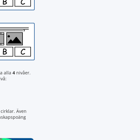
a alla
4
nivåer.
ivå:
cirklar. Även
kunskapspoäng