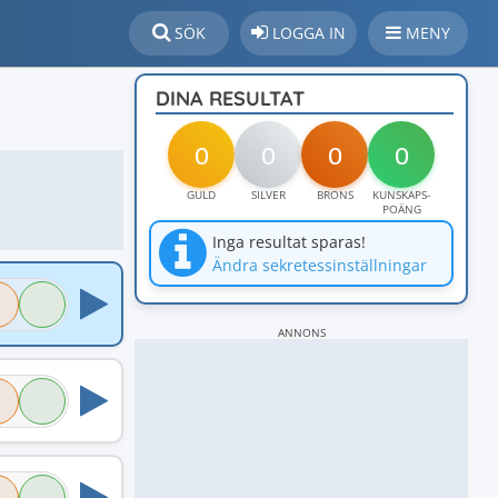
SÖK
LOGGA IN
MENY
DINA RESULTAT
0
0
0
0
GULD
SILVER
BRONS
KUNSKAPS-
POÄNG
Inga resultat sparas!
Ändra sekretessinställningar
ANNONS