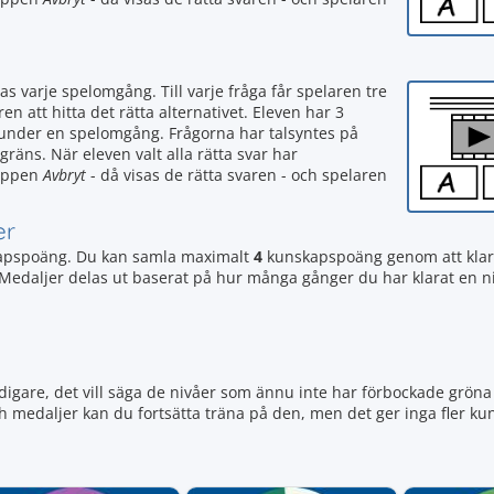
as varje spelomgång. Till varje fråga får spelaren tre
ren att hitta det rätta alternativet. Eleven har 3
 under en spelomgång. Frågorna har talsyntes på
sgräns. När eleven valt alla rätta svar har
nappen
Avbryt
- då visas de rätta svaren - och spelaren
er
pspoäng. Du kan samla maximalt
4
kunskapspoäng genom att klar
r. Medaljer delas ut baserat på hur många gånger du har klarat en n
igare, det vill säga de nivåer som ännu inte har förbockade gröna 
ch medaljer kan du fortsätta träna på den, men det ger inga fler 