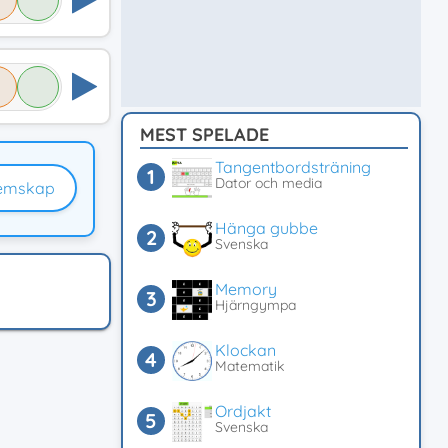
MEST SPELADE
Tangentbordsträning
Dator och media
emskap
Hänga gubbe
Svenska
Memory
Hjärngympa
Klockan
Matematik
Ordjakt
Svenska