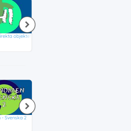
direkta objektet
Huvudsats och bisats
Satsdelar
Svenska
Svenska
3,3
3,2
2
- Svenska 2
Verb - Svenska 2
Svenska
3,6