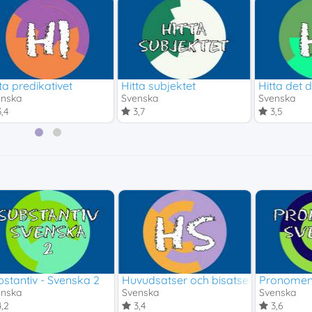
ta predikativet
Hitta subjektet
Hitta det 
enska
Svenska
Svenska
,4
3,7
3,5
bstantiv - Svenska 2
Huvudsatser och bisatser - Svenska 
Pronomen 
enska
Svenska
Svenska
,2
3,4
3,6