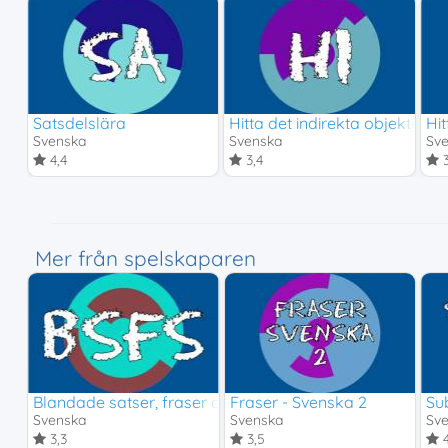
Satsdelslära
Hitta det indirekta objektet
Hit
Svenska
Svenska
Sv
4,4
3,4
3
Mer från spelskaparen
Blandade satser, fraser och satsdelar
Fraser - Svenska 2
Su
Svenska
Svenska
Sv
3,3
3,5
4