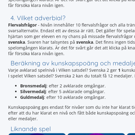
får försöka klara nivån igen.
4. Vilket adverbial?
Flervalsfrågor
- Nivån innehåller 10 flervalsfrågor och alla trän
svarsalternativ. Endast ett av dessa är rätt. Det gäller för spela
hjärtan som ger eleven en ny chans på missade flervalsfrågor
svenska
. Svaren har talsyntes på
svenska
. Det finns ingen tid
spelomgången klarats. Är det för svårt går det att klicka på k
får försöka klara nivån igen.
Beräkning av kunskapspoäng och medalj
Varje avklarad spelnivå i Vilken satsdel? Svenska 2 ger
1
kunska
I spelet Vilken satsdel? Svenska 2 kan du totalt få 12 medalje
Bronsmedalj
: efter 2 avklarade omgångar.
Silvermedalj
: efter 5 avklarade omgångar.
Guldmedalj
: efter 10 avklarade omgångar.
Kunskapspoäng ges endast för nivåer som du inte har klarat tid
efter att du har klarat en nivå och fått både kunskapspoäng o
eller medaljer.
Liknande spel