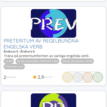
PRETERITUM AV REGELBUNDNA
ENGELSKA VERB
Årskurs 5 - Årskurs 6
Träna på preteritumformen av vanliga engelska verb.
VERB
REGELBUNDEN PRETERITUM
REGELBUNDNA VERB
PRETERITUM
2,9
2
NIVÅER
BETYG