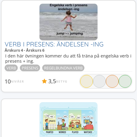
VERB I PRESENS: ÄNDELSEN -ING
Årskurs 4 - Årskurs 6
I den här övningen kommer du att få träna på engelska verb i
presens + ing.
VERB
PRESENS
REGELBUNDNA VERB
3,5
10
NIVÅER
BETYG