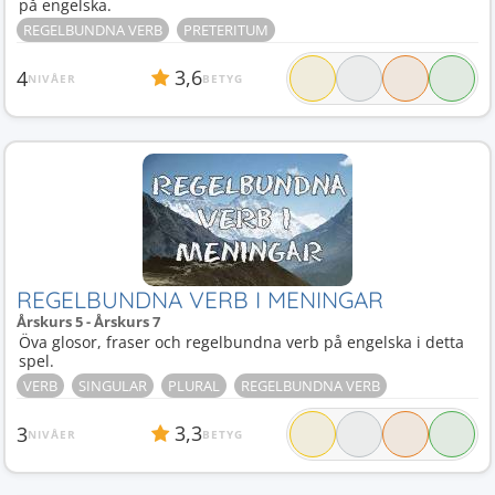
på engelska.
REGELBUNDNA VERB
PRETERITUM
3,6
4
NIVÅER
BETYG
REGELBUNDNA VERB I MENINGAR
Årskurs 5 - Årskurs 7
Öva glosor, fraser och regelbundna verb på engelska i detta
spel.
VERB
SINGULAR
PLURAL
REGELBUNDNA VERB
3,3
3
NIVÅER
BETYG