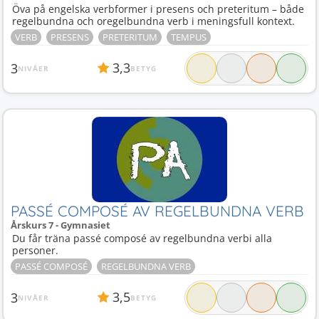
Öva på engelska verbformer i presens och preteritum – både
regelbundna och oregelbundna verb i meningsfull kontext.
VERB
PRESENS
PRETERITUM
TEMPUS
3,3
3
NIVÅER
BETYG
PASSÉ COMPOSÉ AV REGELBUNDNA VERB
Årskurs 7 - Gymnasiet
Du får träna passé composé av regelbundna verbi alla
personer.
PASSÉ COMPOSÉ
REGELBUNDNA VERB
3,5
3
NIVÅER
BETYG