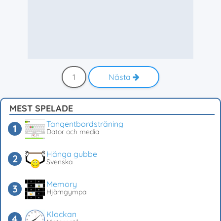
1
Nästa
MEST SPELADE
Tangentbordsträning
Dator och media
Hänga gubbe
Svenska
Memory
Hjärngympa
Klockan