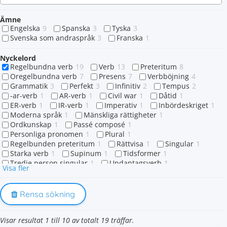
Ämne
Engelska
9
Spanska
3
Tyska
3
Svenska som andraspråk
3
Franska
1
Nyckelord
Regelbundna verb
19
Verb
13
Preteritum
8
Oregelbundna verb
7
Presens
7
Verbböjning
4
Grammatik
3
Perfekt
3
Infinitiv
2
Tempus
2
-ar-verb
1
AR-verb
1
Civil war
1
Dåtid
1
ER-verb
1
IR-verb
1
Imperativ
1
Inbördeskriget
1
Moderna språk
1
Mänskliga rättigheter
1
Ordkunskap
1
Passé composé
1
Personliga pronomen
1
Plural
1
Regelbunden preteritum
1
Rättvisa
1
Singular
1
Starka verb
1
Supinum
1
Tidsformer
1
Tredje person singular
1
Undantagsverb
1
Visa fler
Verbet haben
1
Verbgrupp 1
1
Verbgrupp 2
1
Verbgrupp 3
1
Ändelser
1
Rensa sökning
Visar resultat 1 till 10 av totalt 19 träffar.