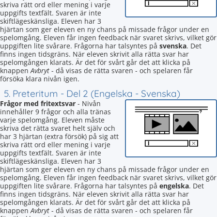
skriva rätt ord eller mening i varje
uppgifts textfält. Svaren är inte
skiftlägeskänsliga. Eleven har 3
hjärtan som ger eleven en ny chans på missade frågor under en
spelomgång. Eleven får ingen feedback när svaret skrivs, vilket gör
uppgiften lite svårare. Frågorna har talsyntes på
svenska
. Det
finns ingen tidsgräns. När eleven skrivit alla rätta svar har
spelomgången klarats. Är det för svårt går det att klicka på
knappen
Avbryt
- då visas de rätta svaren - och spelaren får
försöka klara nivån igen.
5. Preteritum - Del 2 (Engelska - Svenska)
Frågor med fritextsvar
- Nivån
innehåller 9 frågor och alla tränas
varje spelomgång. Eleven måste
skriva det rätta svaret helt själv och
har 3 hjärtan (extra försök) på sig att
skriva rätt ord eller mening i varje
uppgifts textfält. Svaren är inte
skiftlägeskänsliga. Eleven har 3
hjärtan som ger eleven en ny chans på missade frågor under en
spelomgång. Eleven får ingen feedback när svaret skrivs, vilket gör
uppgiften lite svårare. Frågorna har talsyntes på
engelska
. Det
finns ingen tidsgräns. När eleven skrivit alla rätta svar har
spelomgången klarats. Är det för svårt går det att klicka på
knappen
Avbryt
- då visas de rätta svaren - och spelaren får