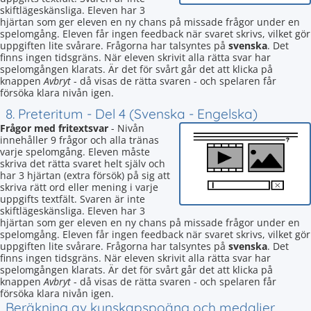
skiftlägeskänsliga. Eleven har 3
hjärtan som ger eleven en ny chans på missade frågor under en
spelomgång. Eleven får ingen feedback när svaret skrivs, vilket gör
uppgiften lite svårare. Frågorna har talsyntes på
svenska
. Det
finns ingen tidsgräns. När eleven skrivit alla rätta svar har
spelomgången klarats. Är det för svårt går det att klicka på
knappen
Avbryt
- då visas de rätta svaren - och spelaren får
försöka klara nivån igen.
8. Preteritum - Del 4 (Svenska - Engelska)
Frågor med fritextsvar
- Nivån
innehåller 9 frågor och alla tränas
varje spelomgång. Eleven måste
skriva det rätta svaret helt själv och
har 3 hjärtan (extra försök) på sig att
skriva rätt ord eller mening i varje
uppgifts textfält. Svaren är inte
skiftlägeskänsliga. Eleven har 3
hjärtan som ger eleven en ny chans på missade frågor under en
spelomgång. Eleven får ingen feedback när svaret skrivs, vilket gör
uppgiften lite svårare. Frågorna har talsyntes på
svenska
. Det
finns ingen tidsgräns. När eleven skrivit alla rätta svar har
spelomgången klarats. Är det för svårt går det att klicka på
knappen
Avbryt
- då visas de rätta svaren - och spelaren får
försöka klara nivån igen.
Beräkning av kunskapspoäng och medaljer