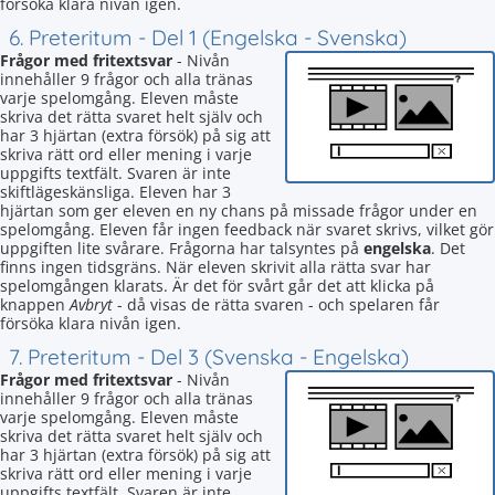
försöka klara nivån igen.
6. Preteritum - Del 1 (Engelska - Svenska)
Frågor med fritextsvar
- Nivån
innehåller 9 frågor och alla tränas
varje spelomgång. Eleven måste
skriva det rätta svaret helt själv och
har 3 hjärtan (extra försök) på sig att
skriva rätt ord eller mening i varje
uppgifts textfält. Svaren är inte
skiftlägeskänsliga. Eleven har 3
hjärtan som ger eleven en ny chans på missade frågor under en
spelomgång. Eleven får ingen feedback när svaret skrivs, vilket gör
uppgiften lite svårare. Frågorna har talsyntes på
engelska
. Det
finns ingen tidsgräns. När eleven skrivit alla rätta svar har
spelomgången klarats. Är det för svårt går det att klicka på
knappen
Avbryt
- då visas de rätta svaren - och spelaren får
försöka klara nivån igen.
7. Preteritum - Del 3 (Svenska - Engelska)
Frågor med fritextsvar
- Nivån
innehåller 9 frågor och alla tränas
varje spelomgång. Eleven måste
skriva det rätta svaret helt själv och
har 3 hjärtan (extra försök) på sig att
skriva rätt ord eller mening i varje
uppgifts textfält. Svaren är inte