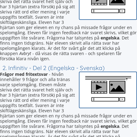
skriva det rätta svaret helt själv och
har 3 hjärtan (extra försök) på sig att
skriva rätt ord eller mening i varje
uppgifts textfält. Svaren är inte
skiftlägeskänsliga. Eleven har 3
hjärtan som ger eleven en ny chans på missade frågor under en
spelomgång. Eleven får ingen feedback när svaret skrivs, vilket gör
uppgiften lite svårare. Frågorna har talsyntes på
engelska
. Det
finns ingen tidsgräns. När eleven skrivit alla rätta svar har
spelomgången klarats. Är det för svårt går det att klicka på
knappen
Avbryt
- då visas de rätta svaren - och spelaren får
försöka klara nivån igen.
2. Infinitiv - Del 2 (Engelska - Svenska)
Frågor med fritextsvar
- Nivån
innehåller 9 frågor och alla tränas
varje spelomgång. Eleven måste
skriva det rätta svaret helt själv och
har 3 hjärtan (extra försök) på sig att
skriva rätt ord eller mening i varje
uppgifts textfält. Svaren är inte
skiftlägeskänsliga. Eleven har 3
hjärtan som ger eleven en ny chans på missade frågor under en
spelomgång. Eleven får ingen feedback när svaret skrivs, vilket gör
uppgiften lite svårare. Frågorna har talsyntes på
engelska
. Det
finns ingen tidsgräns. När eleven skrivit alla rätta svar har
spelomgången klarats. Är det för svårt går det att klicka på