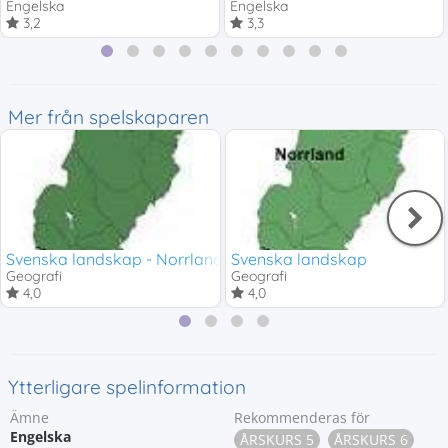
Engelska
Engelska
3,2
3,3
Mer från spelskaparen
Svenska landskap - Norrland
Svenska landskap
Geografi
Geografi
4,0
4,0
Ytterligare spelinformation
Ämne
Rekommenderas för
Engelska
ÅRSKURS 5
ÅRSKURS 6