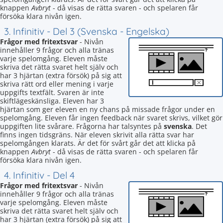
knappen
Avbryt
- då visas de rätta svaren - och spelaren får
försöka klara nivån igen.
3. Infinitiv - Del 3 (Svenska - Engelska)
Frågor med fritextsvar
- Nivån
innehåller 9 frågor och alla tränas
varje spelomgång. Eleven måste
skriva det rätta svaret helt själv och
har 3 hjärtan (extra försök) på sig att
skriva rätt ord eller mening i varje
uppgifts textfält. Svaren är inte
skiftlägeskänsliga. Eleven har 3
hjärtan som ger eleven en ny chans på missade frågor under en
spelomgång. Eleven får ingen feedback när svaret skrivs, vilket gör
uppgiften lite svårare. Frågorna har talsyntes på
svenska
. Det
finns ingen tidsgräns. När eleven skrivit alla rätta svar har
spelomgången klarats. Är det för svårt går det att klicka på
knappen
Avbryt
- då visas de rätta svaren - och spelaren får
försöka klara nivån igen.
4. Infinitiv - Del 4
Frågor med fritextsvar
- Nivån
innehåller 9 frågor och alla tränas
varje spelomgång. Eleven måste
skriva det rätta svaret helt själv och
har 3 hjärtan (extra försök) på sig att