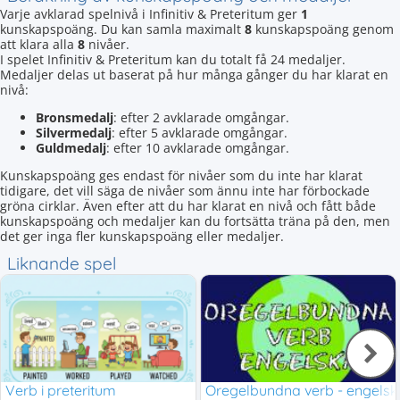
Varje avklarad spelnivå i Infinitiv & Preteritum ger
1
kunskapspoäng. Du kan samla maximalt
8
kunskapspoäng genom
att klara alla
8
nivåer.
I spelet Infinitiv & Preteritum kan du totalt få 24 medaljer.
Medaljer delas ut baserat på hur många gånger du har klarat en
nivå:
Bronsmedalj
: efter 2 avklarade omgångar.
Silvermedalj
: efter 5 avklarade omgångar.
Guldmedalj
: efter 10 avklarade omgångar.
Kunskapspoäng ges endast för nivåer som du inte har klarat
tidigare, det vill säga de nivåer som ännu inte har förbockade
gröna cirklar. Även efter att du har klarat en nivå och fått både
kunskapspoäng och medaljer kan du fortsätta träna på den, men
det ger inga fler kunskapspoäng eller medaljer.
Liknande spel
Verb i preteritum
Oregelbundna verb - engels