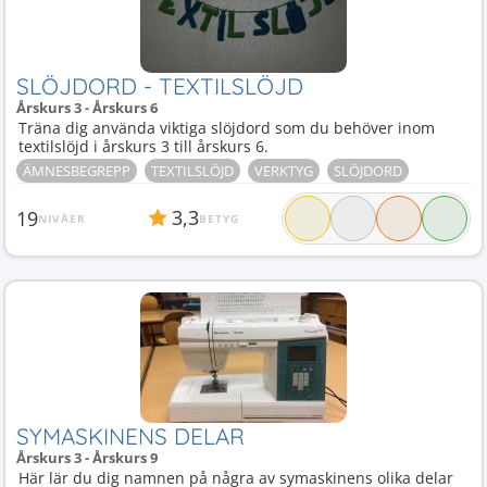
SLÖJDORD - TEXTILSLÖJD
Årskurs 3 - Årskurs 6
Träna dig använda viktiga slöjdord som du behöver inom
textilslöjd i årskurs 3 till årskurs 6.
ÄMNESBEGREPP
TEXTILSLÖJD
VERKTYG
SLÖJDORD
3,3
19
NIVÅER
BETYG
SYMASKINENS DELAR
Årskurs 3 - Årskurs 9
Här lär du dig namnen på några av symaskinens olika delar