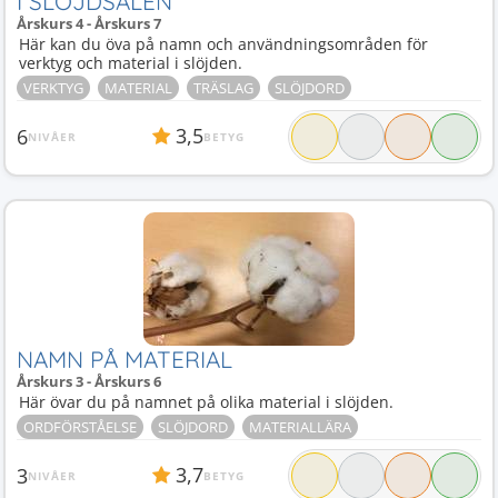
I SLÖJDSALEN
Årskurs 4 - Årskurs 7
Här kan du öva på namn och användningsområden för
verktyg och material i slöjden.
VERKTYG
MATERIAL
TRÄSLAG
SLÖJDORD
3,5
6
NIVÅER
BETYG
NAMN PÅ MATERIAL
Årskurs 3 - Årskurs 6
Här övar du på namnet på olika material i slöjden.
ORDFÖRSTÅELSE
SLÖJDORD
MATERIALLÄRA
3,7
3
NIVÅER
BETYG