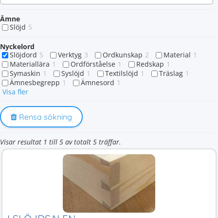
Ämne
Slöjd
5
Nyckelord
Slöjdord
5
Verktyg
3
Ordkunskap
2
Material
1
Materiallära
1
Ordförståelse
1
Redskap
1
Symaskin
1
Syslöjd
1
Textilslöjd
1
Träslag
1
Ämnesbegrepp
1
Ämnesord
1
Visa fler
Rensa sökning
Visar resultat 1 till 5 av totalt 5 träffar.