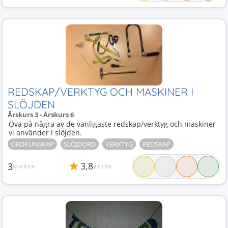
REDSKAP/VERKTYG OCH MASKINER I
SLÖJDEN
Årskurs 3 - Årskurs 6
Öva på några av de vanligaste redskap/verktyg och maskiner
vi använder i slöjden.
ORDKUNSKAP
SLÖJDORD
VERKTYG
REDSKAP
3,8
3
NIVÅER
BETYG