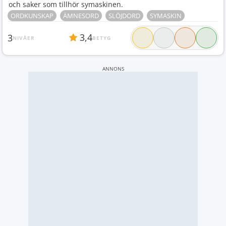
och saker som tillhör symaskinen.
ORDKUNSKAP
ÄMNESORD
SLÖJDORD
SYMASKIN
3,4
3
NIVÅER
BETYG
ANNONS