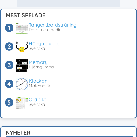
MEST SPELADE
Tangentbordsträning
Dator och media
Hänga gubbe
Svenska
Memory
Hjärngympa
Klockan
Matematik
Ordjakt
Svenska
NYHETER