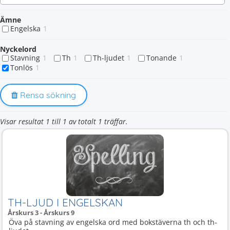
Ämne
Engelska
1
Nyckelord
Stavning
1
Th
1
Th-ljudet
1
Tonande
1
Tonlös
1
Rensa sökning
Visar resultat 1 till 1 av totalt 1 träffar.
TH-LJUD I ENGELSKAN
Årskurs 3 - Årskurs 9
Öva på stavning av engelska ord med bokstäverna th och th-