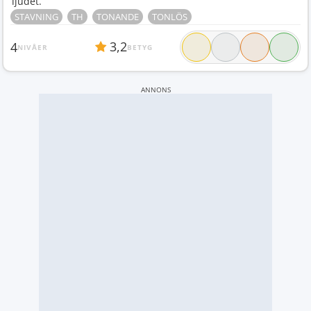
ljudet.
STAVNING
TH
TONANDE
TONLÖS
3,2
4
NIVÅER
BETYG
ANNONS