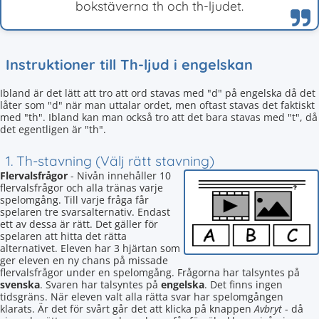
bokstäverna th och th-ljudet.
Instruktioner till Th-ljud i engelskan
Ibland är det lätt att tro att ord stavas med "d" på engelska då det
låter som "d" när man uttalar ordet, men oftast stavas det faktiskt
med "th". Ibland kan man också tro att det bara stavas med "t", då
det egentligen är "th".
1. Th-stavning (Välj rätt stavning)
Flervalsfrågor
- Nivån innehåller 10
flervalsfrågor och alla tränas varje
spelomgång. Till varje fråga får
spelaren tre svarsalternativ. Endast
ett av dessa är rätt. Det gäller för
spelaren att hitta det rätta
alternativet. Eleven har 3 hjärtan som
ger eleven en ny chans på missade
flervalsfrågor under en spelomgång. Frågorna har talsyntes på
svenska
. Svaren har talsyntes på
engelska
. Det finns ingen
tidsgräns. När eleven valt alla rätta svar har spelomgången
klarats. Är det för svårt går det att klicka på knappen
Avbryt
- då