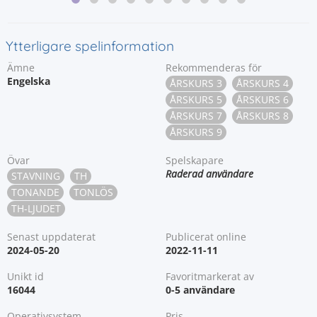
Ytterligare spelinformation
Ämne
Rekommenderas för
Engelska
ÅRSKURS 3
ÅRSKURS 4
ÅRSKURS 5
ÅRSKURS 6
ÅRSKURS 7
ÅRSKURS 8
ÅRSKURS 9
Övar
Spelskapare
Raderad användare
STAVNING
TH
TONANDE
TONLÖS
TH-LJUDET
Senast uppdaterat
Publicerat online
2024-05-20
2022-11-11
Unikt id
Favoritmarkerat av
16044
0-5 användare
Operativsystem
Pris