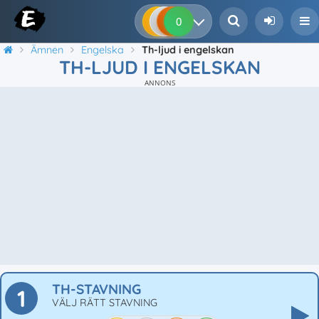
0
0
0
0
Ämnen
Engelska
Th-ljud i engelskan
TH-LJUD I ENGELSKAN
ANNONS
TH-STAVNING
1
VÄLJ RÄTT STAVNING