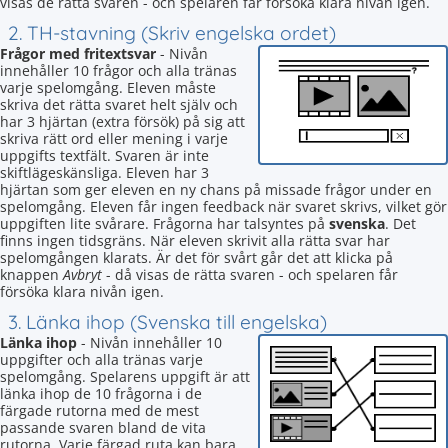
visas de rätta svaren - och spelaren får försöka klara nivån igen.
2. TH-stavning (Skriv engelska ordet)
Frågor med fritextsvar
- Nivån
innehåller 10 frågor och alla tränas
varje spelomgång. Eleven måste
skriva det rätta svaret helt själv och
har 3 hjärtan (extra försök) på sig att
skriva rätt ord eller mening i varje
uppgifts textfält. Svaren är inte
skiftlägeskänsliga. Eleven har 3
hjärtan som ger eleven en ny chans på missade frågor under en
spelomgång. Eleven får ingen feedback när svaret skrivs, vilket gör
uppgiften lite svårare. Frågorna har talsyntes på
svenska
. Det
finns ingen tidsgräns. När eleven skrivit alla rätta svar har
spelomgången klarats. Är det för svårt går det att klicka på
knappen
Avbryt
- då visas de rätta svaren - och spelaren får
försöka klara nivån igen.
3. Länka ihop (Svenska till engelska)
Länka ihop
- Nivån innehåller 10
uppgifter och alla tränas varje
spelomgång. Spelarens uppgift är att
länka ihop de 10 frågorna i de
färgade rutorna med de mest
passande svaren bland de vita
rutorna. Varje färgad ruta kan bara