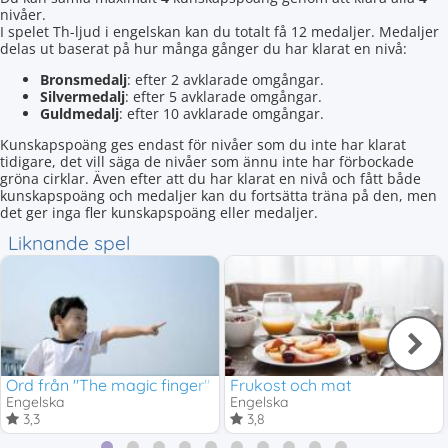
nivåer.
I spelet Th-ljud i engelskan kan du totalt få 12 medaljer. Medaljer
delas ut baserat på hur många gånger du har klarat en nivå:
Bronsmedalj
: efter 2 avklarade omgångar.
Silvermedalj
: efter 5 avklarade omgångar.
Guldmedalj
: efter 10 avklarade omgångar.
Kunskapspoäng ges endast för nivåer som du inte har klarat
tidigare, det vill säga de nivåer som ännu inte har förbockade
gröna cirklar. Även efter att du har klarat en nivå och fått både
kunskapspoäng och medaljer kan du fortsätta träna på den, men
det ger inga fler kunskapspoäng eller medaljer.
Liknande spel
Ord från "The magic finger"
Frukost och mat
Engelska
Engelska
3,3
3,8