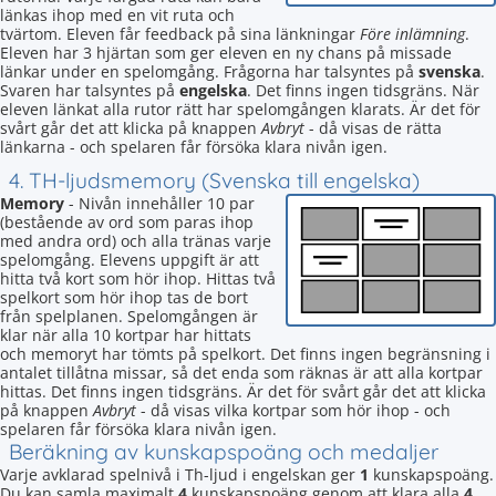
länkas ihop med en vit ruta och
tvärtom. Eleven får feedback på sina länkningar
Före inlämning
.
Eleven har 3 hjärtan som ger eleven en ny chans på missade
länkar under en spelomgång. Frågorna har talsyntes på
svenska
.
Svaren har talsyntes på
engelska
. Det finns ingen tidsgräns. När
eleven länkat alla rutor rätt har spelomgången klarats. Är det för
svårt går det att klicka på knappen
Avbryt
- då visas de rätta
länkarna - och spelaren får försöka klara nivån igen.
4. TH-ljudsmemory (Svenska till engelska)
Memory
- Nivån innehåller 10 par
(bestående av ord som paras ihop
med andra ord) och alla tränas varje
spelomgång. Elevens uppgift är att
hitta två kort som hör ihop. Hittas två
spelkort som hör ihop tas de bort
från spelplanen. Spelomgången är
klar när alla 10 kortpar har hittats
och memoryt har tömts på spelkort. Det finns ingen begränsning i
antalet tillåtna missar, så det enda som räknas är att alla kortpar
hittas. Det finns ingen tidsgräns. Är det för svårt går det att klicka
på knappen
Avbryt
- då visas vilka kortpar som hör ihop - och
spelaren får försöka klara nivån igen.
Beräkning av kunskapspoäng och medaljer
Varje avklarad spelnivå i Th-ljud i engelskan ger
1
kunskapspoäng.
Du kan samla maximalt
4
kunskapspoäng genom att klara alla
4