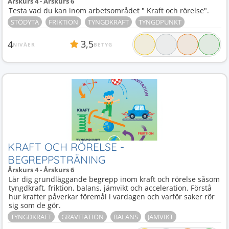
Årskurs 4 - Årskurs 6
Testa vad du kan inom arbetsområdet " Kraft och rörelse".
STÖDYTA
FRIKTION
TYNGDKRAFT
TYNGDPUNKT
3,5
4
NIVÅER
BETYG
KRAFT OCH RÖRELSE -
BEGREPPSTRÄNING
Årskurs 4 - Årskurs 6
Lär dig grundläggande begrepp inom kraft och rörelse såsom
tyngdkraft, friktion, balans, jämvikt och acceleration. Förstå
hur krafter påverkar föremål i vardagen och varför saker rör
sig som de gör.
TYNGDKRAFT
GRAVITATION
BALANS
JÄMVIKT