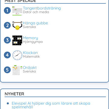
MEST SPELADE
Tangentbordsträning
Dator och media
Hänga gubbe
Svenska
Memory
Hjärngympa
Klockan
Matematik
Ordjakt
Svenska
NYHETER
Elevspel AI hjälper dig som lärare att skapa
spelinnehåll