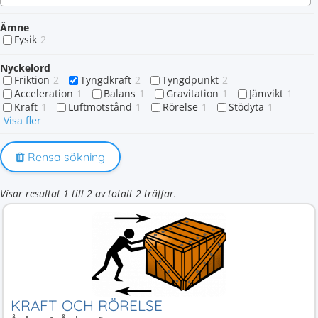
Ämne
Fysik
2
Nyckelord
Friktion
2
Tyngdkraft
2
Tyngdpunkt
2
Acceleration
1
Balans
1
Gravitation
1
Jämvikt
1
Kraft
1
Luftmotstånd
1
Rörelse
1
Stödyta
1
Visa fler
Rensa sökning
Visar resultat 1 till 2 av totalt 2 träffar.
KRAFT OCH RÖRELSE