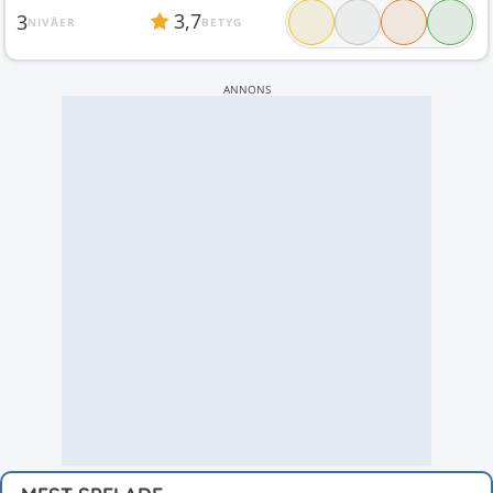
3,7
3
NIVÅER
BETYG
ANNONS