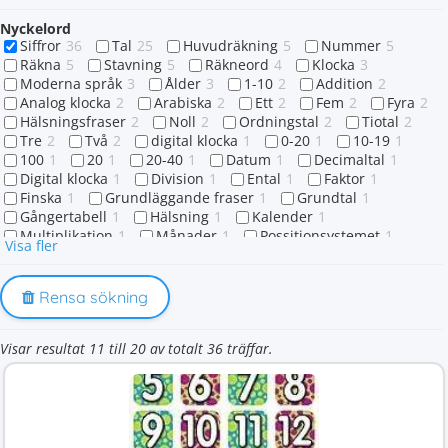
Nyckelord
Siffror
36
Tal
25
Huvudräkning
5
Nummer
5
Räkna
5
Stavning
5
Räkneord
4
Klocka
3
Moderna språk
3
Ålder
3
1-10
2
Addition
2
Analog klocka
2
Arabiska
2
Ett
2
Fem
2
Fyra
2
Hälsningsfraser
2
Noll
2
Ordningstal
2
Tiotal
2
Tre
2
Två
2
digital klocka
1
0-20
1
10-19
1
100
1
20
1
20-40
1
Datum
1
Decimaltal
1
Digital klocka
1
Division
1
Ental
1
Faktor
1
Finska
1
Grundläggande fraser
1
Grundtal
1
Gångertabell
1
Hälsning
1
Kalender
1
Multiplikation
1
Månader
1
Possitionsystemet
1
Visa fler
Presentation
1
Produkt
1
Räkna till 12
1
Sammansatta tal
1
Självintroduktion
1
Självpresentation
1
Stava
1
Subtraktion
1
Rensa sökning
Tal med bokstäver
1
Tal med ord
1
Talföljd
1
Talkamrater
1
Thailändska
1
Tidsuttryck
1
Visar resultat 11 till 20 av totalt 36 träffar.
Uttal
1
Vardagliga uttryck
1
Vardagsuttryck
1