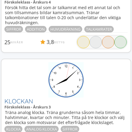
Förskoleklass - Årskurs 4
Försök hitta det tal som är talkamrat med ett annat tal och
som tillsammans bildar kamratsumman. Tränar
talkombinationer till talen 0-20 och underlättar den viktiga
huvudräkningen.
SIFFROR
ADDITION
HUVUDRÄKNING
TALKAMRATER
3,8
25
NIVÅER
BETYG
KLOCKAN
Förskoleklass - Årskurs 3
Träna analog klocka. Träna grunderna såsom hela timmar,
halvtimmar, kvartar och minuter. Titta på tre klockor och välj
den klocka som motsvarar det efterfrågade klockslaget.
KLOCKA
ANALOG KLOCKA
SIFFROR