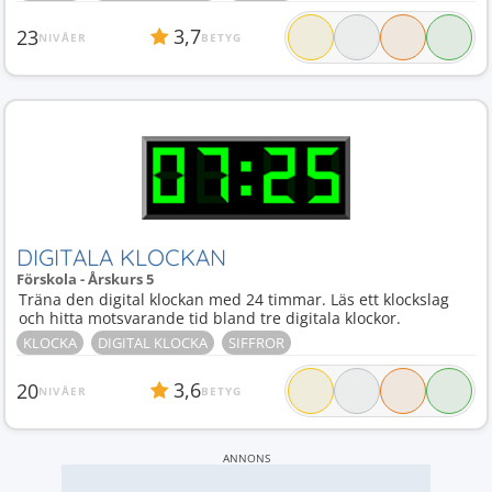
3,7
23
NIVÅER
BETYG
DIGITALA KLOCKAN
Förskola - Årskurs 5
Träna den digital klockan med 24 timmar. Läs ett klockslag
och hitta motsvarande tid bland tre digitala klockor.
KLOCKA
DIGITAL KLOCKA
SIFFROR
3,6
20
NIVÅER
BETYG
ANNONS