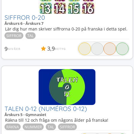
SIFFROR 0-20
Årskurs 6 - Årskurs 7
Lär dig hur man skriver siffrorna 0-20 på franska i detta spel.
SIFFROR
TAL
3,9
9
NIVÅER
BETYG
TALEN 0-12 (NUMÉROS 0-12)
Årskurs 5 - Gymnasiet
Räkna till 12 och fråga om någons ålder på franska!
RÄKNA
NUMMER
TAL
SIFFROR