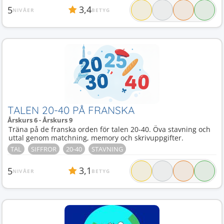
3,4
5
NIVÅER
BETYG
TALEN 20-40 PÅ FRANSKA
Årskurs 6 - Årskurs 9
Träna på de franska orden för talen 20-40. Öva stavning och
uttal genom matchning, memory och skrivuppgifter.
TAL
SIFFROR
20-40
STAVNING
3,1
5
NIVÅER
BETYG