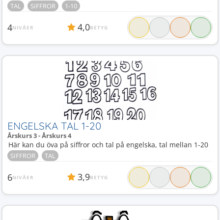
TAL
SIFFROR
1-10
4,0
4
NIVÅER
BETYG
ENGELSKA TAL 1-20
Årskurs 3 - Årskurs 4
Här kan du öva på siffror och tal på engelska, tal mellan 1-20
SIFFROR
TAL
3,9
6
NIVÅER
BETYG