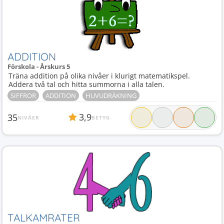
ADDITION
Förskola - Årskurs 5
Träna addition på olika nivåer i klurigt matematikspel.
Addera två tal och hitta summorna i alla talen.
SIFFROR
ADDITION
HUVUDRÄKNING
3,9
35
NIVÅER
BETYG
TALKAMRATER