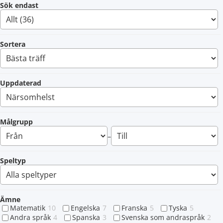
Sök endast
Sortera
Uppdaterad
Målgrupp
–
Speltyp
Ämne
Matematik
10
Engelska
7
Franska
5
Tyska
5
Andra språk
4
Spanska
3
Svenska som andraspråk
2