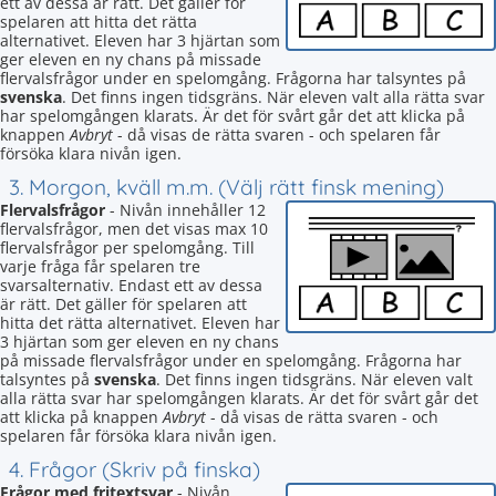
ett av dessa är rätt. Det gäller för
spelaren att hitta det rätta
alternativet. Eleven har 3 hjärtan som
ger eleven en ny chans på missade
flervalsfrågor under en spelomgång. Frågorna har talsyntes på
svenska
. Det finns ingen tidsgräns. När eleven valt alla rätta svar
har spelomgången klarats. Är det för svårt går det att klicka på
knappen
Avbryt
- då visas de rätta svaren - och spelaren får
försöka klara nivån igen.
3. Morgon, kväll m.m. (Välj rätt finsk mening)
Flervalsfrågor
- Nivån innehåller 12
flervalsfrågor, men det visas max 10
flervalsfrågor per spelomgång. Till
varje fråga får spelaren tre
svarsalternativ. Endast ett av dessa
är rätt. Det gäller för spelaren att
hitta det rätta alternativet. Eleven har
3 hjärtan som ger eleven en ny chans
på missade flervalsfrågor under en spelomgång. Frågorna har
talsyntes på
svenska
. Det finns ingen tidsgräns. När eleven valt
alla rätta svar har spelomgången klarats. Är det för svårt går det
att klicka på knappen
Avbryt
- då visas de rätta svaren - och
spelaren får försöka klara nivån igen.
4. Frågor (Skriv på finska)
Frågor med fritextsvar
- Nivån