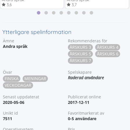
3,6
3,7
Ytterligare spelinformation
Ämne
Rekommenderas för
Andra språk
ÅRSKURS 3
ÅRSKURS 4
ÅRSKURS 5
ÅRSKURS 6
ÅRSKURS 7
Övar
Spelskapare
Raderad användare
FINSKA
MENINGAR
VECKODAGAR
Senast uppdaterat
Publicerat online
2020-05-06
2017-12-11
Unikt id
Favoritmarkerat av
7511
0-5 användare
Operativsystem
Pris