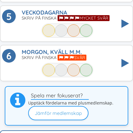
VECKODAGARNA
5
SKRIV PÅ FINSKA
MYCKET SVÅR
MORGON, KVÄLL M.M.
6
SKRIV PÅ FINSKA
SVÅR
Spela mer fokuserat?
Upptäck fördelarna med plusmedlemskap.
Jämför medlemskap