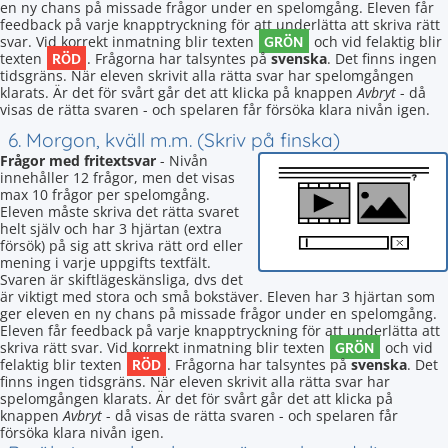
en ny chans på missade frågor under en spelomgång. Eleven får
feedback på varje knapptryckning för att underlätta att skriva rätt
GRÖN
svar. Vid korrekt inmatning blir texten
och vid felaktig blir
RÖD
texten
. Frågorna har talsyntes på
svenska
. Det finns ingen
tidsgräns. När eleven skrivit alla rätta svar har spelomgången
klarats. Är det för svårt går det att klicka på knappen
Avbryt
- då
visas de rätta svaren - och spelaren får försöka klara nivån igen.
6. Morgon, kväll m.m. (Skriv på finska)
Frågor med fritextsvar
- Nivån
innehåller 12 frågor, men det visas
max 10 frågor per spelomgång.
Eleven måste skriva det rätta svaret
helt själv och har 3 hjärtan (extra
försök) på sig att skriva rätt ord eller
mening i varje uppgifts textfält.
Svaren är skiftlägeskänsliga, dvs det
är viktigt med stora och små bokstäver. Eleven har 3 hjärtan som
ger eleven en ny chans på missade frågor under en spelomgång.
Eleven får feedback på varje knapptryckning för att underlätta att
GRÖN
skriva rätt svar. Vid korrekt inmatning blir texten
och vid
RÖD
felaktig blir texten
. Frågorna har talsyntes på
svenska
. Det
finns ingen tidsgräns. När eleven skrivit alla rätta svar har
spelomgången klarats. Är det för svårt går det att klicka på
knappen
Avbryt
- då visas de rätta svaren - och spelaren får
försöka klara nivån igen.