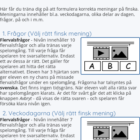
Här får du träna dig på att formulera korrekta meningar på finska.
Meningarna innehåller bl.a. veckodagarna, olika delar av dagen,
frågor, på och i m.m.
1. Frågor (Välj rätt finsk mening)
Flervalsfrågor
- Nivån innehåller 10
flervalsfrågor och alla tränas varje
spelomgång. Till varje fråga får
spelaren tre svarsalternativ. Endast
ett av dessa är rätt. Det gäller för
spelaren att hitta det rätta
alternativet. Eleven har 3 hjärtan som
ger eleven en ny chans på missade
flervalsfrågor under en spelomgång. Frågorna har talsyntes på
svenska
. Det finns ingen tidsgräns. När eleven valt alla rätta svar
har spelomgången klarats. Är det för svårt går det att klicka på
knappen
Avbryt
- då visas de rätta svaren - och spelaren får
försöka klara nivån igen.
2. Veckodagarna (Välj rätt finsk mening)
Flervalsfrågor
- Nivån innehåller 7
flervalsfrågor och alla tränas varje
spelomgång. Till varje fråga får
spelaren tre svarsalternativ. Endast