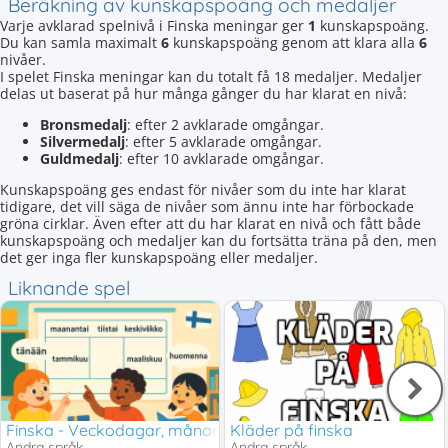
Beräkning av kunskapspoäng och medaljer
Varje avklarad spelnivå i Finska meningar ger
1
kunskapspoäng.
Du kan samla maximalt
6
kunskapspoäng genom att klara alla
6
nivåer.
I spelet Finska meningar kan du totalt få 18 medaljer. Medaljer
delas ut baserat på hur många gånger du har klarat en nivå:
Bronsmedalj
: efter 2 avklarade omgångar.
Silvermedalj
: efter 5 avklarade omgångar.
Guldmedalj
: efter 10 avklarade omgångar.
Kunskapspoäng ges endast för nivåer som du inte har klarat
tidigare, det vill säga de nivåer som ännu inte har förbockade
gröna cirklar. Även efter att du har klarat en nivå och fått både
kunskapspoäng och medaljer kan du fortsätta träna på den, men
det ger inga fler kunskapspoäng eller medaljer.
Liknande spel
Finska - Veckodagar, månader och andra tidsbegrepp
Kläder på finska
Andra språk
Andra språk