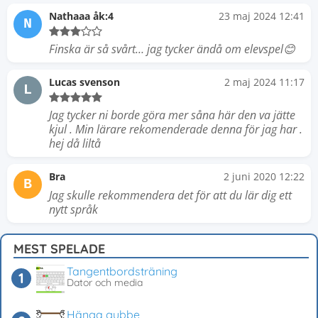
Nathaaa åk:4
23 maj 2024 12:41
N
Finska är så svårt… jag tycker ändå om elevspel😊
Lucas svenson
2 maj 2024 11:17
L
Jag tycker ni borde göra mer såna här den va jätte
kjul . Min lärare rekomenderade denna för jag har .
hej då liltå
Bra
2 juni 2020 12:22
B
Jag skulle rekommendera det för att du lär dig ett
nytt språk
MEST SPELADE
Tangentbordsträning
Dator och media
Hänga gubbe