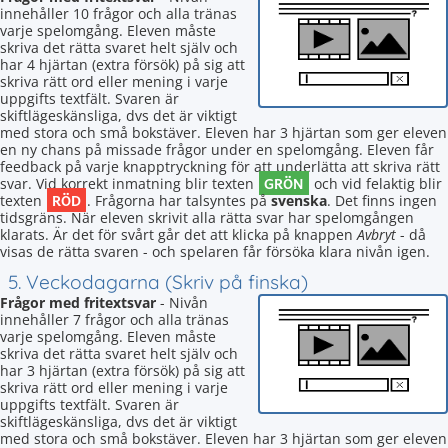
innehåller 10 frågor och alla tränas
varje spelomgång. Eleven måste
skriva det rätta svaret helt själv och
har 4 hjärtan (extra försök) på sig att
skriva rätt ord eller mening i varje
uppgifts textfält. Svaren är
skiftlägeskänsliga, dvs det är viktigt
med stora och små bokstäver. Eleven har 3 hjärtan som ger eleven
en ny chans på missade frågor under en spelomgång. Eleven får
feedback på varje knapptryckning för att underlätta att skriva rätt
GRÖN
svar. Vid korrekt inmatning blir texten
och vid felaktig blir
RÖD
texten
. Frågorna har talsyntes på
svenska
. Det finns ingen
tidsgräns. När eleven skrivit alla rätta svar har spelomgången
klarats. Är det för svårt går det att klicka på knappen
Avbryt
- då
visas de rätta svaren - och spelaren får försöka klara nivån igen.
5. Veckodagarna (Skriv på finska)
Frågor med fritextsvar
- Nivån
innehåller 7 frågor och alla tränas
varje spelomgång. Eleven måste
skriva det rätta svaret helt själv och
har 3 hjärtan (extra försök) på sig att
skriva rätt ord eller mening i varje
uppgifts textfält. Svaren är
skiftlägeskänsliga, dvs det är viktigt
med stora och små bokstäver. Eleven har 3 hjärtan som ger eleven