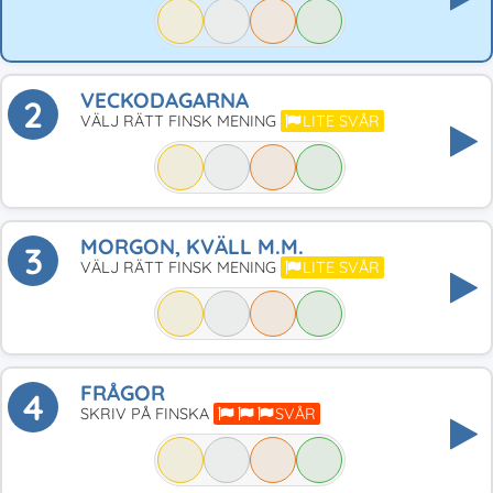
VECKODAGARNA
2
VÄLJ RÄTT FINSK MENING
LITE SVÅR
MORGON, KVÄLL M.M.
3
VÄLJ RÄTT FINSK MENING
LITE SVÅR
FRÅGOR
4
SKRIV PÅ FINSKA
SVÅR