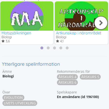
Matspjälkningen
Artkunskap i närområdet
Biologi
Biologi
3,6
4,1
Ytterligare spelinformation
Ämne
Rekommenderas för
Biologi
ÅRSKURS 4
ÅRSKURS 5
ÅRSKURS 6
Övar
Spelskapare
En användare (id 196100)
EVOLUTION
LIVETS UTVECKLING