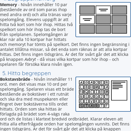
Memory
- Nivån innehåller 10 par
(bestående av ord som paras ihop
med andra ord) och alla tränas varje
spelomgång. Elevens uppgift är att
hitta två kort som hör ihop. Hittas två
spelkort som hör ihop tas de bort
från spelplanen. Spelomgången är
klar när alla 10 kortpar har hittats
och memoryt har tömts på spelkort. Det finns ingen begränsning i
antalet tillåtna missar, så det enda som räknas är att alla kortpar
hittas. Det finns ingen tidsgräns. Är det för svårt går det att klicka
på knappen
Avbryt
- då visas vilka kortpar som hör ihop - och
spelaren får försöka klara nivån igen.
5. Hitta begreppen
Bokstavsbräde
- Nivån innehåller 11
ord, men det visas max 10 ord per
spelomgång. Spelaren visas ett bräde
bestående av bokstäver i ett rutnät
och ska dra med muspekaren eller
fingret över bokstäverna tills ordet
hittats. Orden som ska hittas är
förlagda på brädet som 4-vägs raka
ord och de listas i klartext bredvid ordbrädet. Klarar eleven att
hitta alla efterfrågade orden har spelomgången vunnits. Det finns
ingen tidsgräns. Är det för svårt går det att klicka på knappen