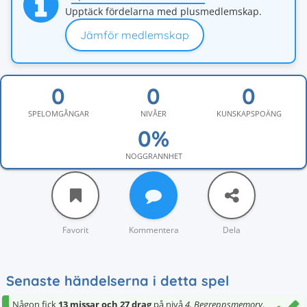
Upptäck fördelarna med plusmedlemskap.
Jämför medlemskap
SPELOMGÅNGAR
NIVÅER
KUNSKAPSPOÄNG
NOGGRANNHET
Favorit
Kommentera
Dela
Senaste händelserna i detta spel
Någon fick
13 missar och 27 drag
på nivå
4. Begreppsmemory
.