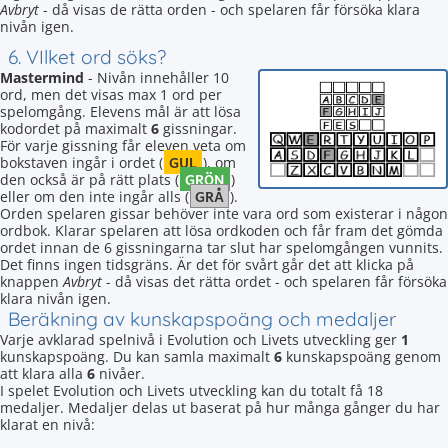
Avbryt
- då visas de rätta orden - och spelaren får försöka klara
nivån igen.
6. VIlket ord söks?
Mastermind
- Nivån innehåller 10
ord, men det visas max 1 ord per
spelomgång. Elevens mål är att lösa
kodordet på maximalt
6
gissningar.
För varje gissning får eleven veta om
GUL
bokstaven ingår i ordet (
), om
GRÖN
den också är på rätt plats (
)
GRÅ
eller om den inte ingår alls (
).
Orden spelaren gissar behöver inte vara ord som existerar i någon
ordbok. Klarar spelaren att lösa ordkoden och får fram det gömda
ordet innan de 6 gissningarna tar slut har spelomgången vunnits.
Det finns ingen tidsgräns. Är det för svårt går det att klicka på
knappen
Avbryt
- då visas det rätta ordet - och spelaren får försöka
klara nivån igen.
Beräkning av kunskapspoäng och medaljer
Varje avklarad spelnivå i Evolution och Livets utveckling ger
1
kunskapspoäng. Du kan samla maximalt
6
kunskapspoäng genom
att klara alla
6
nivåer.
I spelet Evolution och Livets utveckling kan du totalt få 18
medaljer. Medaljer delas ut baserat på hur många gånger du har
klarat en nivå: