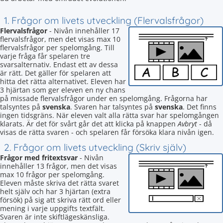
1. Frågor om livets utveckling (Flervalsfrågor)
Flervalsfrågor
- Nivån innehåller 17
flervalsfrågor, men det visas max 10
flervalsfrågor per spelomgång. Till
varje fråga får spelaren tre
svarsalternativ. Endast ett av dessa
är rätt. Det gäller för spelaren att
hitta det rätta alternativet. Eleven har
3 hjärtan som ger eleven en ny chans
på missade flervalsfrågor under en spelomgång. Frågorna har
talsyntes på
svenska
. Svaren har talsyntes på
svenska
. Det finns
ingen tidsgräns. När eleven valt alla rätta svar har spelomgången
klarats. Är det för svårt går det att klicka på knappen
Avbryt
- då
visas de rätta svaren - och spelaren får försöka klara nivån igen.
2. Frågor om livets utveckling (Skriv själv)
Frågor med fritextsvar
- Nivån
innehåller 13 frågor, men det visas
max 10 frågor per spelomgång.
Eleven måste skriva det rätta svaret
helt själv och har 3 hjärtan (extra
försök) på sig att skriva rätt ord eller
mening i varje uppgifts textfält.
Svaren är inte skiftlägeskänsliga.