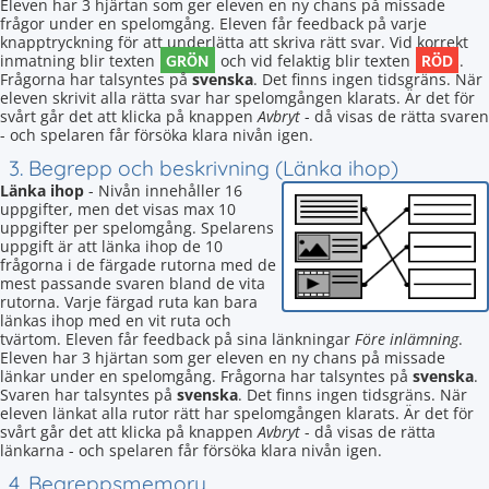
Eleven har 3 hjärtan som ger eleven en ny chans på missade
frågor under en spelomgång. Eleven får feedback på varje
knapptryckning för att underlätta att skriva rätt svar. Vid korrekt
GRÖN
RÖD
inmatning blir texten
och vid felaktig blir texten
.
Frågorna har talsyntes på
svenska
. Det finns ingen tidsgräns. När
eleven skrivit alla rätta svar har spelomgången klarats. Är det för
svårt går det att klicka på knappen
Avbryt
- då visas de rätta svaren
- och spelaren får försöka klara nivån igen.
3. Begrepp och beskrivning (Länka ihop)
Länka ihop
- Nivån innehåller 16
uppgifter, men det visas max 10
uppgifter per spelomgång. Spelarens
uppgift är att länka ihop de 10
frågorna i de färgade rutorna med de
mest passande svaren bland de vita
rutorna. Varje färgad ruta kan bara
länkas ihop med en vit ruta och
tvärtom. Eleven får feedback på sina länkningar
Före inlämning
.
Eleven har 3 hjärtan som ger eleven en ny chans på missade
länkar under en spelomgång. Frågorna har talsyntes på
svenska
.
Svaren har talsyntes på
svenska
. Det finns ingen tidsgräns. När
eleven länkat alla rutor rätt har spelomgången klarats. Är det för
svårt går det att klicka på knappen
Avbryt
- då visas de rätta
länkarna - och spelaren får försöka klara nivån igen.
4. Begreppsmemory