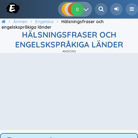
0
0
0
0
Ämnen
Engelska
Hälsningsfraser och
engelskspråkiga länder
HÄLSNINGSFRASER OCH
ENGELSKSPRÅKIGA LÄNDER
ANNONS