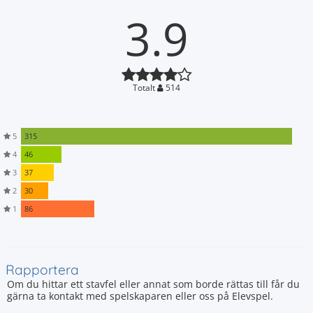
3.9
Totalt
514
5
315
4
46
3
37
2
30
1
86
Rapportera
Om du hittar ett stavfel eller annat som borde rättas till får du
gärna ta kontakt med spelskaparen eller oss på Elevspel.