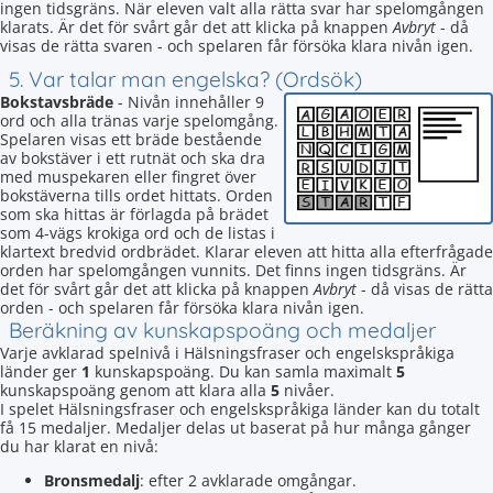
ingen tidsgräns. När eleven valt alla rätta svar har spelomgången
klarats. Är det för svårt går det att klicka på knappen
Avbryt
- då
visas de rätta svaren - och spelaren får försöka klara nivån igen.
5. Var talar man engelska? (Ordsök)
Bokstavsbräde
- Nivån innehåller 9
ord och alla tränas varje spelomgång.
Spelaren visas ett bräde bestående
av bokstäver i ett rutnät och ska dra
med muspekaren eller fingret över
bokstäverna tills ordet hittats. Orden
som ska hittas är förlagda på brädet
som 4-vägs krokiga ord och de listas i
klartext bredvid ordbrädet. Klarar eleven att hitta alla efterfrågade
orden har spelomgången vunnits. Det finns ingen tidsgräns. Är
det för svårt går det att klicka på knappen
Avbryt
- då visas de rätta
orden - och spelaren får försöka klara nivån igen.
Beräkning av kunskapspoäng och medaljer
Varje avklarad spelnivå i Hälsningsfraser och engelskspråkiga
länder ger
1
kunskapspoäng. Du kan samla maximalt
5
kunskapspoäng genom att klara alla
5
nivåer.
I spelet Hälsningsfraser och engelskspråkiga länder kan du totalt
få 15 medaljer. Medaljer delas ut baserat på hur många gånger
du har klarat en nivå:
Bronsmedalj
: efter 2 avklarade omgångar.