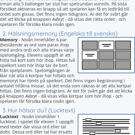
innan alla 5 ballonger tar slut har spelrundan vunnits. På sista
försöket aktiveras en knapp så att spelaren kan få en ledtråd till
ordet som gissas. Det finns ingen tidsgräns. Är det för svårt går
det att klicka på knappen
Avbryt
- då visas det rätta ordet - och
spelaren får försöka klara nivån igen.
2. Hälsningsmemory (Engelska till svenska)
Memory
- Nivån innehåller 6 par
(bestående av ord som paras ihop
med andra ord) och alla tränas varje
spelomgång. Elevens uppgift är att
hitta två kort som hör ihop. Hittas två
spelkort som hör ihop tas de bort
från spelplanen. Spelomgången är
klar när alla 6 kortpar har hittats och
memoryt har tömts på spelkort. Det finns ingen begränsning i
antalet tillåtna missar, så det enda som räknas är att alla kortpar
hittas. Det finns ingen tidsgräns. Är det för svårt går det att klicka
på knappen
Avbryt
- då visas vilka kortpar som hör ihop - och
spelaren får försöka klara nivån igen.
3. Hur hälsar du? (Lucktext)
Lucktext
- Nivån innehåller 1
lucktext. I spelet får eleven 1 uppgift
med texter där vissa ord eller tal
dolts. Dessa ord eller tal har ersatts