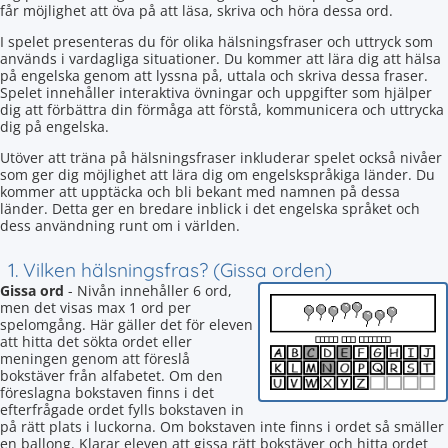
får möjlighet att öva på att läsa, skriva och höra dessa ord.
I spelet presenteras du för olika hälsningsfraser och uttryck som
används i vardagliga situationer. Du kommer att lära dig att hälsa
på engelska genom att lyssna på, uttala och skriva dessa fraser.
Spelet innehåller interaktiva övningar och uppgifter som hjälper
dig att förbättra din förmåga att förstå, kommunicera och uttrycka
dig på engelska.
Utöver att träna på hälsningsfraser inkluderar spelet också nivåer
som ger dig möjlighet att lära dig om engelskspråkiga länder. Du
kommer att upptäcka och bli bekant med namnen på dessa
länder. Detta ger en bredare inblick i det engelska språket och
dess användning runt om i världen.
1. Vilken hälsningsfras? (Gissa orden)
Gissa ord
- Nivån innehåller 6 ord,
men det visas max 1 ord per
spelomgång. Här gäller det för eleven
att hitta det sökta ordet eller
meningen genom att föreslå
bokstäver från alfabetet. Om den
föreslagna bokstaven finns i det
efterfrågade ordet fylls bokstaven in
på rätt plats i luckorna. Om bokstaven inte finns i ordet så smäller
en ballong. Klarar eleven att gissa rätt bokstäver och hitta ordet