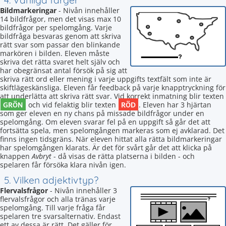
4. Vanliga färger
Bildmarkeringar
- Nivån innehåller
14 bildfrågor, men det visas max 10
bildfrågor per spelomgång. Varje
bildfråga besvaras genom att skriva
rätt svar som passar den blinkande
markören i bilden. Eleven måste
skriva det rätta svaret helt själv och
har obegränsat antal försök på sig att
skriva rätt ord eller mening i varje uppgifts textfält som inte är
skiftlägeskänsliga. Eleven får feedback på varje knapptryckning för
att underlätta att skriva rätt svar. Vid korrekt inmatning blir texten
GRÖN
RÖD
och vid felaktig blir texten
. Eleven har 3 hjärtan
som ger eleven en ny chans på missade bildfrågor under en
spelomgång. Om eleven svarar fel på en uppgift så går det att
fortsätta spela, men spelomgången markeras som ej avklarad. Det
finns ingen tidsgräns. När eleven hittat alla rätta bildmarkeringar
har spelomgången klarats. Är det för svårt går det att klicka på
knappen
Avbryt
- då visas de rätta platserna i bilden - och
spelaren får försöka klara nivån igen.
5. Vilken adjektivtyp?
Flervalsfrågor
- Nivån innehåller 3
flervalsfrågor och alla tränas varje
spelomgång. Till varje fråga får
spelaren tre svarsalternativ. Endast
ett av dessa är rätt. Det gäller för