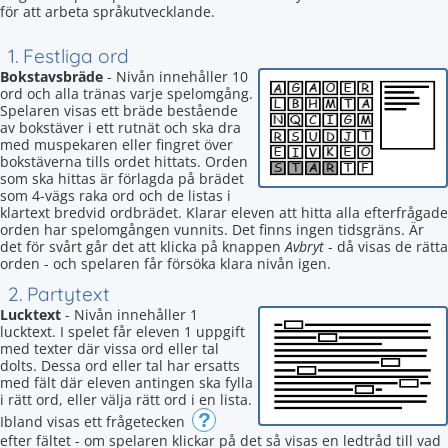
för att arbeta språkutvecklande.
1. Festliga ord
Bokstavsbräde
- Nivån innehåller 10
ord och alla tränas varje spelomgång.
Spelaren visas ett bräde bestående
av bokstäver i ett rutnät och ska dra
med muspekaren eller fingret över
bokstäverna tills ordet hittats. Orden
som ska hittas är förlagda på brädet
som 4-vägs raka ord och de listas i
klartext bredvid ordbrädet. Klarar eleven att hitta alla efterfrågade
orden har spelomgången vunnits. Det finns ingen tidsgräns. Är
det för svårt går det att klicka på knappen
Avbryt
- då visas de rätta
orden - och spelaren får försöka klara nivån igen.
2. Partytext
Lucktext
- Nivån innehåller 1
lucktext. I spelet får eleven 1 uppgift
med texter där vissa ord eller tal
dolts. Dessa ord eller tal har ersatts
med fält där eleven antingen ska fylla
i rätt ord, eller välja rätt ord i en lista.
?
Ibland visas ett frågetecken
efter fältet - om spelaren klickar på det så visas en ledtråd till vad