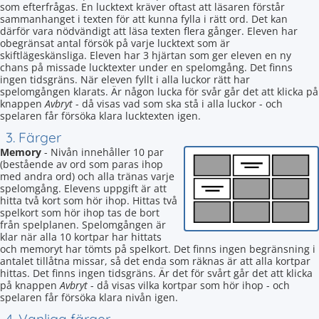
som efterfrågas. En lucktext kräver oftast att läsaren förstår
sammanhanget i texten för att kunna fylla i rätt ord. Det kan
därför vara nödvändigt att läsa texten flera gånger. Eleven har
obegränsat antal försök på varje lucktext som är
skiftlägeskänsliga. Eleven har 3 hjärtan som ger eleven en ny
chans på missade lucktexter under en spelomgång. Det finns
ingen tidsgräns. När eleven fyllt i alla luckor rätt har
spelomgången klarats. Är någon lucka för svår går det att klicka på
knappen
Avbryt
- då visas vad som ska stå i alla luckor - och
spelaren får försöka klara lucktexten igen.
3. Färger
Memory
- Nivån innehåller 10 par
(bestående av ord som paras ihop
med andra ord) och alla tränas varje
spelomgång. Elevens uppgift är att
hitta två kort som hör ihop. Hittas två
spelkort som hör ihop tas de bort
från spelplanen. Spelomgången är
klar när alla 10 kortpar har hittats
och memoryt har tömts på spelkort. Det finns ingen begränsning i
antalet tillåtna missar, så det enda som räknas är att alla kortpar
hittas. Det finns ingen tidsgräns. Är det för svårt går det att klicka
på knappen
Avbryt
- då visas vilka kortpar som hör ihop - och
spelaren får försöka klara nivån igen.