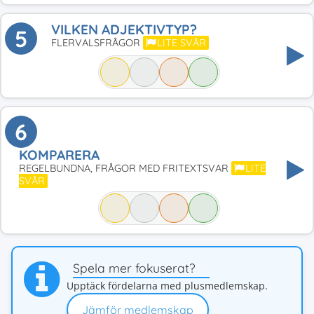
VILKEN ADJEKTIVTYP?
5
FLERVALSFRÅGOR
LITE SVÅR
6
KOMPARERA
REGELBUNDNA, FRÅGOR MED FRITEXTSVAR
LITE
SVÅR
Spela mer fokuserat?
Upptäck fördelarna med plusmedlemskap.
Jämför medlemskap