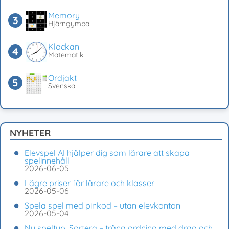
Memory
Hjärngympa
Klockan
Matematik
Ordjakt
Svenska
NYHETER
Elevspel AI hjälper dig som lärare att skapa
spelinnehåll
2026-06-05
Lägre priser för lärare och klasser
2026-05-06
Spela spel med pinkod – utan elevkonton
2026-05-04
Ny speltyp: Sortera – träna ordning med drag och