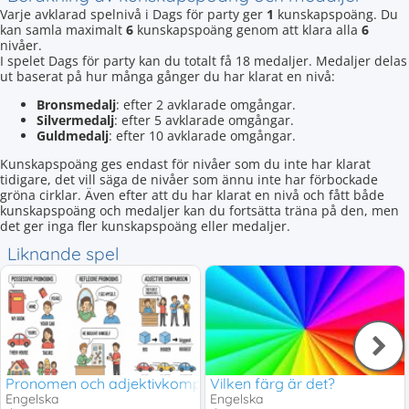
Varje avklarad spelnivå i Dags för party ger
1
kunskapspoäng. Du
kan samla maximalt
6
kunskapspoäng genom att klara alla
6
nivåer.
I spelet Dags för party kan du totalt få 18 medaljer. Medaljer delas
ut baserat på hur många gånger du har klarat en nivå:
Bronsmedalj
: efter 2 avklarade omgångar.
Silvermedalj
: efter 5 avklarade omgångar.
Guldmedalj
: efter 10 avklarade omgångar.
Kunskapspoäng ges endast för nivåer som du inte har klarat
tidigare, det vill säga de nivåer som ännu inte har förbockade
gröna cirklar. Även efter att du har klarat en nivå och fått både
kunskapspoäng och medaljer kan du fortsätta träna på den, men
det ger inga fler kunskapspoäng eller medaljer.
Liknande spel
Pronomen och adjektivkomparation på engelska
Vilken färg är det?
Engelska
Engelska