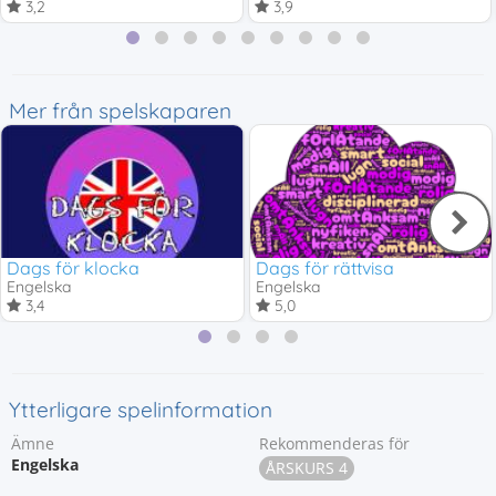
3,2
3,9
Mer från spelskaparen
Dags för klocka
Dags för rättvisa
Engelska
Engelska
3,4
5,0
Ytterligare spelinformation
Ämne
Rekommenderas för
Engelska
ÅRSKURS 4