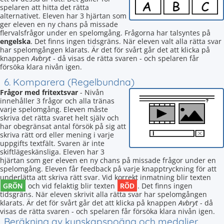
spelaren att hitta det rätta
alternativet. Eleven har 3 hjärtan som
ger eleven en ny chans på missade
flervalsfrågor under en spelomgång. Frågorna har talsyntes på
engelska
. Det finns ingen tidsgräns. När eleven valt alla rätta svar
har spelomgången klarats. Är det för svårt går det att klicka på
knappen
Avbryt
- då visas de rätta svaren - och spelaren får
försöka klara nivån igen.
6. Komparera (Regelbundna)
Frågor med fritextsvar
- Nivån
innehåller 3 frågor och alla tränas
varje spelomgång. Eleven måste
skriva det rätta svaret helt själv och
har obegränsat antal försök på sig att
skriva rätt ord eller mening i varje
uppgifts textfält. Svaren är inte
skiftlägeskänsliga. Eleven har 3
hjärtan som ger eleven en ny chans på missade frågor under en
spelomgång. Eleven får feedback på varje knapptryckning för att
underlätta att skriva rätt svar. Vid korrekt inmatning blir texten
GRÖN
RÖD
och vid felaktig blir texten
. Det finns ingen
tidsgräns. När eleven skrivit alla rätta svar har spelomgången
klarats. Är det för svårt går det att klicka på knappen
Avbryt
- då
visas de rätta svaren - och spelaren får försöka klara nivån igen.
Beräkning av kunskapspoäng och medaljer