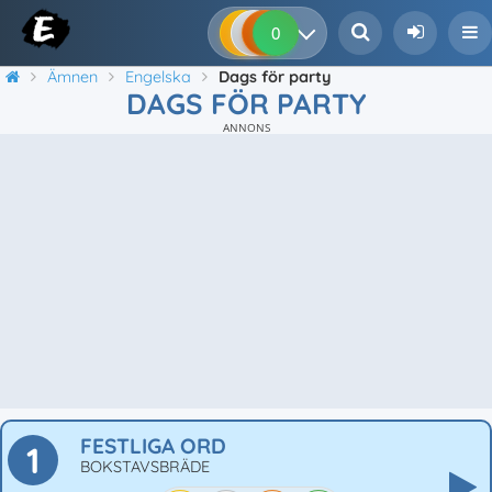
0
0
0
0
Ämnen
Engelska
Dags för party
DAGS FÖR PARTY
ANNONS
FESTLIGA ORD
1
BOKSTAVSBRÄDE