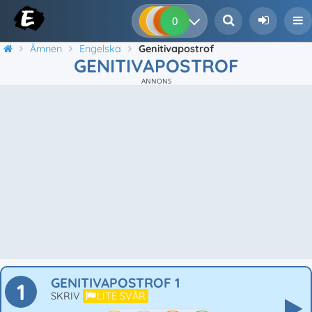
0
0
0
0
Ämnen
Engelska
Genitivapostrof
GENITIVAPOSTROF
ANNONS
GENITIVAPOSTROF 1
1
SKRIV
LITE SVÅR