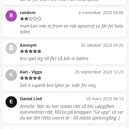
random
8 november 2023 09:06
R
man kan inte ta fram en rak apostrof so får fel hela
tiden
Anonym
25 oktober 2023 09:20
bra spel leg till fler så blir ni bättre
Karl - Viggo
25 september 2023 12:23
K
Det ä superb bra tyker ja. svår för mej,
Daniel Lind
20 mars 2023 08:13
E
Annelie: När du har stavat rätt så blir uppgiften
automatiskt rätt. Klicka på knappen "Ge upp" så ser
du var det rätta svaret är - till nästa spelomgång :)