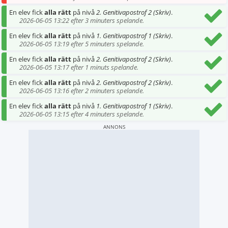
En elev fick
alla rätt
på nivå
2. Genitivapostrof 2 (Skriv)
.
2026-06-05 13:22 efter 3 minuters spelande.
En elev fick
alla rätt
på nivå
1. Genitivapostrof 1 (Skriv)
.
2026-06-05 13:19 efter 5 minuters spelande.
En elev fick
alla rätt
på nivå
2. Genitivapostrof 2 (Skriv)
.
2026-06-05 13:17 efter 1 minuts spelande.
En elev fick
alla rätt
på nivå
2. Genitivapostrof 2 (Skriv)
.
2026-06-05 13:16 efter 2 minuters spelande.
En elev fick
alla rätt
på nivå
1. Genitivapostrof 1 (Skriv)
.
2026-06-05 13:15 efter 4 minuters spelande.
ANNONS