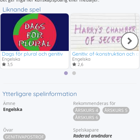
Liknande spel
Dags för plural och genitiv
Genitiv: of-konstruktion och 
Engelska
Engelska
3,5
2,6
Ytterligare spelinformation
Ämne
Rekommenderas för
Engelska
ÅRSKURS 4
ÅRSKURS 5
ÅRSKURS 6
Övar
Spelskapare
Raderad användare
GENITIVAPOSTROF