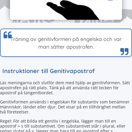
Träning av genitivformen på engelska och var
man sätter apostrofen.
Instruktioner till Genitivapostrof
Läs meningarna och slutför dem med hjälp av genitivformen. Sätt
apostrofen på rätt plats. Tänk på att använda rätt tecken för
apostrof på tangentbordet.
Genitivformen används i engelskan för substantiv som benämner
människor, länder eller djur. Det visar på en tillhörighet mellan
två företeelser.
Regel: För att bilda ett genitiv i engelska, lägger man till en
apostrof + s till substantivet. Om substantivet står i plural, eller
redan slutar på s, lägger man bara till en apostrof efter s.