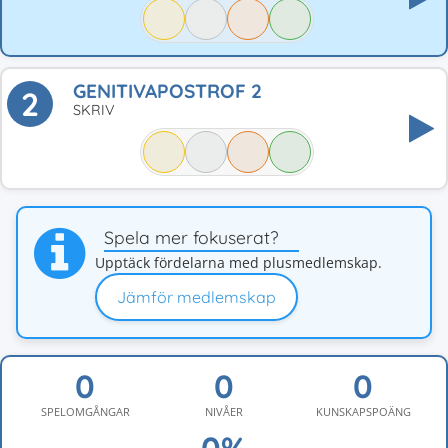
GENITIVAPOSTROF 2
2
SKRIV
Spela mer fokuserat?
Upptäck fördelarna med plusmedlemskap.
Jämför medlemskap
SPELOMGÅNGAR
NIVÅER
KUNSKAPSPOÄNG