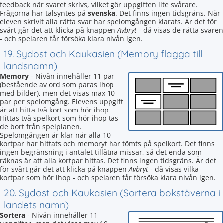
feedback när svaret skrivs, vilket gör uppgiften lite svårare.
Frågorna har talsyntes på
svenska
. Det finns ingen tidsgräns. När
eleven skrivit alla rätta svar har spelomgången klarats. Är det för
svårt går det att klicka på knappen
Avbryt
- då visas de rätta svaren
- och spelaren får försöka klara nivån igen.
19. Sydost och Kaukasien (Memory flagga till
landsnamn)
Memory
- Nivån innehåller 11 par
(bestående av ord som paras ihop
med bilder), men det visas max 10
par per spelomgång. Elevens uppgift
är att hitta två kort som hör ihop.
Hittas två spelkort som hör ihop tas
de bort från spelplanen.
Spelomgången är klar när alla 10
kortpar har hittats och memoryt har tömts på spelkort. Det finns
ingen begränsning i antalet tillåtna missar, så det enda som
räknas är att alla kortpar hittas. Det finns ingen tidsgräns. Är det
för svårt går det att klicka på knappen
Avbryt
- då visas vilka
kortpar som hör ihop - och spelaren får försöka klara nivån igen.
20. Sydost och Kaukasien (Sortera bokstäverna i
landets namn)
Sortera
- Nivån innehåller 11