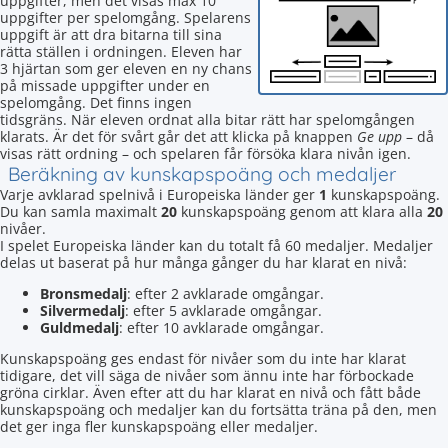
uppgifter, men det visas max 10
uppgifter per spelomgång. Spelarens
uppgift är att dra bitarna till sina
rätta ställen i ordningen. Eleven har
3 hjärtan som ger eleven en ny chans
på missade uppgifter under en
spelomgång. Det finns ingen
tidsgräns. När eleven ordnat alla bitar rätt har spelomgången
klarats. Är det för svårt går det att klicka på knappen
Ge upp
– då
visas rätt ordning – och spelaren får försöka klara nivån igen.
Beräkning av kunskapspoäng och medaljer
Varje avklarad spelnivå i Europeiska länder ger
1
kunskapspoäng.
Du kan samla maximalt
20
kunskapspoäng genom att klara alla
20
nivåer.
I spelet Europeiska länder kan du totalt få 60 medaljer. Medaljer
delas ut baserat på hur många gånger du har klarat en nivå:
Bronsmedalj
: efter 2 avklarade omgångar.
Silvermedalj
: efter 5 avklarade omgångar.
Guldmedalj
: efter 10 avklarade omgångar.
Kunskapspoäng ges endast för nivåer som du inte har klarat
tidigare, det vill säga de nivåer som ännu inte har förbockade
gröna cirklar. Även efter att du har klarat en nivå och fått både
kunskapspoäng och medaljer kan du fortsätta träna på den, men
det ger inga fler kunskapspoäng eller medaljer.