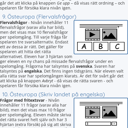
går det att klicka på knappen
Ge upp
– då visas rätt ordning – och
spelaren får försöka klara nivån igen.
9. Östeuropa (Flervalsfrågor)
Flervalsfrågor
- Nivån innehåller 11
flervalsfrågor (varav alla har bild),
men det visas max 10 flervalsfrågor
per spelomgång. Till varje fråga får
spelaren tre svarsalternativ. Endast
ett av dessa är rätt. Det gäller för
spelaren att hitta det rätta
alternativet. Eleven har 3 hjärtan som
ger eleven en ny chans på missade flervalsfrågor under en
spelomgång. Frågorna har talsyntes på
svenska
. Svaren har
talsyntes på
engelska
. Det finns ingen tidsgräns. När eleven valt
alla rätta svar har spelomgången klarats. Är det för svårt går det
att klicka på knappen
Avbryt
- då visas de rätta svaren - och
spelaren får försöka klara nivån igen.
10. Östeuropa (Skriv landet på engelska)
Frågor med fritextsvar
- Nivån
innehåller 11 frågor (varav alla har
bild), men det visas max 10 frågor
per spelomgång. Eleven måste skriva
det rätta svaret helt själv och har 3
hjärtan (extra försök) på sig att skriva