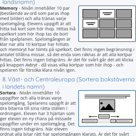
landsnamn)
Memory
- Nivån innehåller 10 par
(bestående av ord som paras ihop
med bilder) och alla tränas varje
spelomgång. Elevens uppgift är att
hitta två kort som hör ihop. Hittas två
spelkort som hör ihop tas de bort
från spelplanen. Spelomgången är
klar när alla 10 kortpar har hittats
och memoryt har tömts på spelkort. Det finns ingen begränsning i
antalet tillåtna missar, så det enda som räknas är att alla kortpar
hittas. Det finns ingen tidsgräns. Är det för svårt går det att klicka
på knappen
Avbryt
- då visas vilka kortpar som hör ihop - och
spelaren får försöka klara nivån igen.
8. Väst- och Centraleuropa (Sortera bokstäverna
i landets namn)
Sortera
- Nivån innehåller 10
uppgifter och alla tränas varje
spelomgång. Spelarens uppgift är att
dra bitarna till sina rätta ställen i
ordningen. Eleven har 3 hjärtan som
ger eleven en ny chans på missade
uppgifter under en spelomgång. Det
finns ingen tidsgräns. När eleven
ordnat alla bitar rätt har spelomgången klarats. Är det för svårt