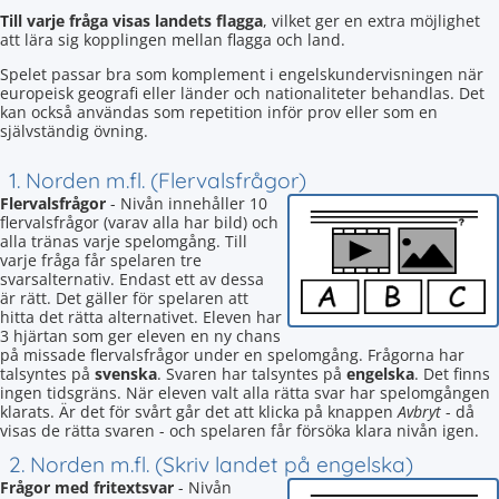
Till varje fråga visas landets flagga
, vilket ger en extra möjlighet
att lära sig kopplingen mellan flagga och land.
Spelet passar bra som komplement i engelskundervisningen när
europeisk geografi eller länder och nationaliteter behandlas. Det
kan också användas som repetition inför prov eller som en
självständig övning.
1. Norden m.fl. (Flervalsfrågor)
Flervalsfrågor
- Nivån innehåller 10
flervalsfrågor (varav alla har bild) och
alla tränas varje spelomgång. Till
varje fråga får spelaren tre
svarsalternativ. Endast ett av dessa
är rätt. Det gäller för spelaren att
hitta det rätta alternativet. Eleven har
3 hjärtan som ger eleven en ny chans
på missade flervalsfrågor under en spelomgång. Frågorna har
talsyntes på
svenska
. Svaren har talsyntes på
engelska
. Det finns
ingen tidsgräns. När eleven valt alla rätta svar har spelomgången
klarats. Är det för svårt går det att klicka på knappen
Avbryt
- då
visas de rätta svaren - och spelaren får försöka klara nivån igen.
2. Norden m.fl. (Skriv landet på engelska)
Frågor med fritextsvar
- Nivån