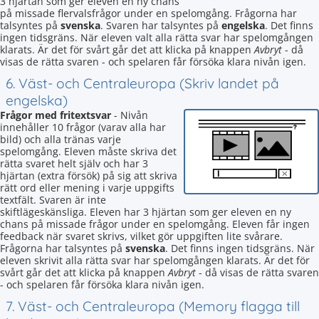
3 hjärtan som ger eleven en ny chans
på missade flervalsfrågor under en spelomgång. Frågorna har
talsyntes på
svenska
. Svaren har talsyntes på
engelska
. Det finns
ingen tidsgräns. När eleven valt alla rätta svar har spelomgången
klarats. Är det för svårt går det att klicka på knappen
Avbryt
- då
visas de rätta svaren - och spelaren får försöka klara nivån igen.
6. Väst- och Centraleuropa (Skriv landet på
engelska)
Frågor med fritextsvar
- Nivån
innehåller 10 frågor (varav alla har
bild) och alla tränas varje
spelomgång. Eleven måste skriva det
rätta svaret helt själv och har 3
hjärtan (extra försök) på sig att skriva
rätt ord eller mening i varje uppgifts
textfält. Svaren är inte
skiftlägeskänsliga. Eleven har 3 hjärtan som ger eleven en ny
chans på missade frågor under en spelomgång. Eleven får ingen
feedback när svaret skrivs, vilket gör uppgiften lite svårare.
Frågorna har talsyntes på
svenska
. Det finns ingen tidsgräns. När
eleven skrivit alla rätta svar har spelomgången klarats. Är det för
svårt går det att klicka på knappen
Avbryt
- då visas de rätta svaren
- och spelaren får försöka klara nivån igen.
7. Väst- och Centraleuropa (Memory flagga till