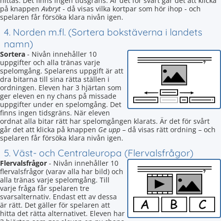
hittas. Det finns ingen tidsgräns. Är det för svårt går det att klicka
på knappen
Avbryt
- då visas vilka kortpar som hör ihop - och
spelaren får försöka klara nivån igen.
4. Norden m.fl. (Sortera bokstäverna i landets
namn)
Sortera
- Nivån innehåller 10
uppgifter och alla tränas varje
spelomgång. Spelarens uppgift är att
dra bitarna till sina rätta ställen i
ordningen. Eleven har 3 hjärtan som
ger eleven en ny chans på missade
uppgifter under en spelomgång. Det
finns ingen tidsgräns. När eleven
ordnat alla bitar rätt har spelomgången klarats. Är det för svårt
går det att klicka på knappen
Ge upp
– då visas rätt ordning – och
spelaren får försöka klara nivån igen.
5. Väst- och Centraleuropa (Flervalsfrågor)
Flervalsfrågor
- Nivån innehåller 10
flervalsfrågor (varav alla har bild) och
alla tränas varje spelomgång. Till
varje fråga får spelaren tre
svarsalternativ. Endast ett av dessa
är rätt. Det gäller för spelaren att
hitta det rätta alternativet. Eleven har