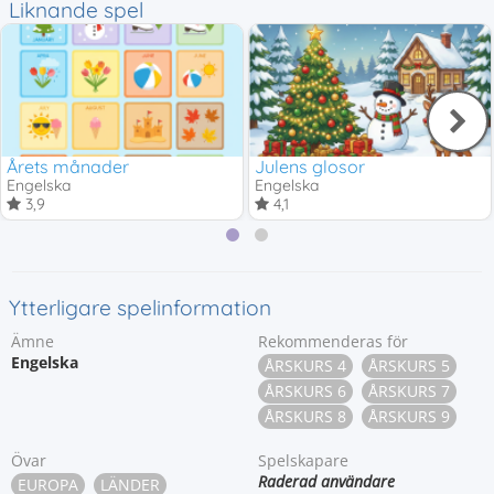
Liknande spel
Årets månader
Julens glosor
Engelska
Engelska
3,9
4,1
Ytterligare spelinformation
Ämne
Rekommenderas för
Engelska
ÅRSKURS 4
ÅRSKURS 5
ÅRSKURS 6
ÅRSKURS 7
ÅRSKURS 8
ÅRSKURS 9
Övar
Spelskapare
Raderad användare
EUROPA
LÄNDER