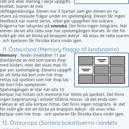
rätt ord eller mening i varje uppgifts
textfält. Svaren är inte
skiftlägeskänsliga. Eleven har 3 hjärtan som ger eleven en ny
chans på missade frågor under en spelomgång. Eleven får ingen
feedback när svaret skrivs, vilket gör uppgiften lite svårare.
Frågorna har talsyntes på
svenska
. Det finns ingen tidsgräns. När
eleven skrivit alla rätta svar har spelomgången klarats. Är det för
svårt går det att klicka på knappen
Avbryt
- då visas de rätta svaren
- och spelaren får försöka klara nivån igen.
11. Östeuropa (Memory flagga till landsnamn)
Memory
- Nivån innehåller 11 par
(bestående av ord som paras ihop
med bilder), men det visas max 10
par per spelomgång. Elevens uppgift
är att hitta två kort som hör ihop.
Hittas två spelkort som hör ihop tas
de bort från spelplanen.
Spelomgången är klar när alla 10
kortpar har hittats och memoryt har tömts på spelkort. Det finns
ingen begränsning i antalet tillåtna missar, så det enda som
räknas är att alla kortpar hittas. Det finns ingen tidsgräns. Är det
för svårt går det att klicka på knappen
Avbryt
- då visas vilka
kortpar som hör ihop - och spelaren får försöka klara nivån igen.
12. Östeuropa (Sortera bokstäverna i landets