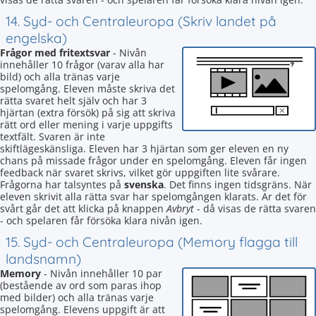
14. Syd- och Centraleuropa (Skriv landet på
engelska)
Frågor med fritextsvar
- Nivån
innehåller 10 frågor (varav alla har
bild) och alla tränas varje
spelomgång. Eleven måste skriva det
rätta svaret helt själv och har 3
hjärtan (extra försök) på sig att skriva
rätt ord eller mening i varje uppgifts
textfält. Svaren är inte
skiftlägeskänsliga. Eleven har 3 hjärtan som ger eleven en ny
chans på missade frågor under en spelomgång. Eleven får ingen
feedback när svaret skrivs, vilket gör uppgiften lite svårare.
Frågorna har talsyntes på
svenska
. Det finns ingen tidsgräns. När
eleven skrivit alla rätta svar har spelomgången klarats. Är det för
svårt går det att klicka på knappen
Avbryt
- då visas de rätta svaren
- och spelaren får försöka klara nivån igen.
15. Syd- och Centraleuropa (Memory flagga till
landsnamn)
Memory
- Nivån innehåller 10 par
(bestående av ord som paras ihop
med bilder) och alla tränas varje
spelomgång. Elevens uppgift är att