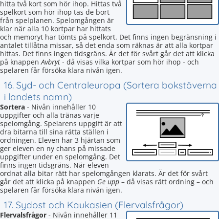
hitta två kort som hör ihop. Hittas två
spelkort som hör ihop tas de bort
från spelplanen. Spelomgången är
klar när alla 10 kortpar har hittats
och memoryt har tömts på spelkort. Det finns ingen begränsning i
antalet tillåtna missar, så det enda som räknas är att alla kortpar
hittas. Det finns ingen tidsgräns. Är det för svårt går det att klicka
på knappen
Avbryt
- då visas vilka kortpar som hör ihop - och
spelaren får försöka klara nivån igen.
16. Syd- och Centraleuropa (Sortera bokstäverna
i landets namn)
Sortera
- Nivån innehåller 10
uppgifter och alla tränas varje
spelomgång. Spelarens uppgift är att
dra bitarna till sina rätta ställen i
ordningen. Eleven har 3 hjärtan som
ger eleven en ny chans på missade
uppgifter under en spelomgång. Det
finns ingen tidsgräns. När eleven
ordnat alla bitar rätt har spelomgången klarats. Är det för svårt
går det att klicka på knappen
Ge upp
– då visas rätt ordning – och
spelaren får försöka klara nivån igen.
17. Sydost och Kaukasien (Flervalsfrågor)
Flervalsfrågor
- Nivån innehåller 11