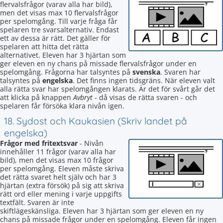
flervalsfrågor (varav alla har bild),
men det visas max 10 flervalsfrågor
per spelomgång. Till varje fråga får
spelaren tre svarsalternativ. Endast
ett av dessa är rätt. Det gäller för
spelaren att hitta det rätta
alternativet. Eleven har 3 hjärtan som
ger eleven en ny chans på missade flervalsfrågor under en
spelomgång. Frågorna har talsyntes på
svenska
. Svaren har
talsyntes på
engelska
. Det finns ingen tidsgräns. När eleven valt
alla rätta svar har spelomgången klarats. Är det för svårt går det
att klicka på knappen
Avbryt
- då visas de rätta svaren - och
spelaren får försöka klara nivån igen.
18. Sydost och Kaukasien (Skriv landet på
engelska)
Frågor med fritextsvar
- Nivån
innehåller 11 frågor (varav alla har
bild), men det visas max 10 frågor
per spelomgång. Eleven måste skriva
det rätta svaret helt själv och har 3
hjärtan (extra försök) på sig att skriva
rätt ord eller mening i varje uppgifts
textfält. Svaren är inte
skiftlägeskänsliga. Eleven har 3 hjärtan som ger eleven en ny
chans på missade frågor under en spelomgång. Eleven får ingen