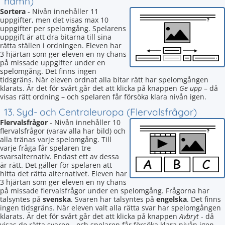
namn)
Sortera
- Nivån innehåller 11
uppgifter, men det visas max 10
uppgifter per spelomgång. Spelarens
uppgift är att dra bitarna till sina
rätta ställen i ordningen. Eleven har
3 hjärtan som ger eleven en ny chans
på missade uppgifter under en
spelomgång. Det finns ingen
tidsgräns. När eleven ordnat alla bitar rätt har spelomgången
klarats. Är det för svårt går det att klicka på knappen
Ge upp
– då
visas rätt ordning – och spelaren får försöka klara nivån igen.
13. Syd- och Centraleuropa (Flervalsfrågor)
Flervalsfrågor
- Nivån innehåller 10
flervalsfrågor (varav alla har bild) och
alla tränas varje spelomgång. Till
varje fråga får spelaren tre
svarsalternativ. Endast ett av dessa
är rätt. Det gäller för spelaren att
hitta det rätta alternativet. Eleven har
3 hjärtan som ger eleven en ny chans
på missade flervalsfrågor under en spelomgång. Frågorna har
talsyntes på
svenska
. Svaren har talsyntes på
engelska
. Det finns
ingen tidsgräns. När eleven valt alla rätta svar har spelomgången
klarats. Är det för svårt går det att klicka på knappen
Avbryt
- då
visas de rätta svaren - och spelaren får försöka klara nivån igen.