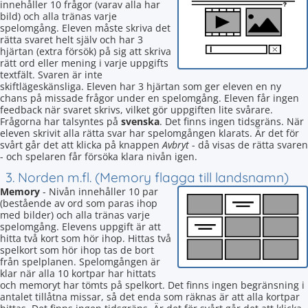
innehåller 10 frågor (varav alla har
bild) och alla tränas varje
spelomgång. Eleven måste skriva det
rätta svaret helt själv och har 3
hjärtan (extra försök) på sig att skriva
rätt ord eller mening i varje uppgifts
textfält. Svaren är inte
skiftlägeskänsliga. Eleven har 3 hjärtan som ger eleven en ny
chans på missade frågor under en spelomgång. Eleven får ingen
feedback när svaret skrivs, vilket gör uppgiften lite svårare.
Frågorna har talsyntes på
svenska
. Det finns ingen tidsgräns. När
eleven skrivit alla rätta svar har spelomgången klarats. Är det för
svårt går det att klicka på knappen
Avbryt
- då visas de rätta svaren
- och spelaren får försöka klara nivån igen.
3. Norden m.fl. (Memory flagga till landsnamn)
Memory
- Nivån innehåller 10 par
(bestående av ord som paras ihop
med bilder) och alla tränas varje
spelomgång. Elevens uppgift är att
hitta två kort som hör ihop. Hittas två
spelkort som hör ihop tas de bort
från spelplanen. Spelomgången är
klar när alla 10 kortpar har hittats
och memoryt har tömts på spelkort. Det finns ingen begränsning i
antalet tillåtna missar, så det enda som räknas är att alla kortpar