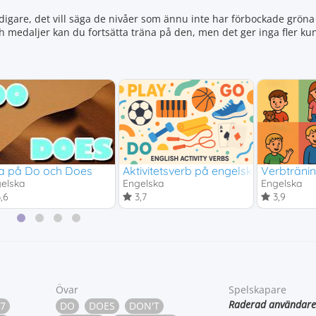
igare, det vill säga de nivåer som ännu inte har förbockade gröna 
ch medaljer kan du fortsätta träna på den, men det ger inga fler 
a på Do och Does
Aktivitetsverb på engelska - Play, Do
Verbträni
elska
Engelska
Engelska
,6
3,7
3,9
Övar
Spelskapare
Raderad användare
7
DO
DOES
DON'T