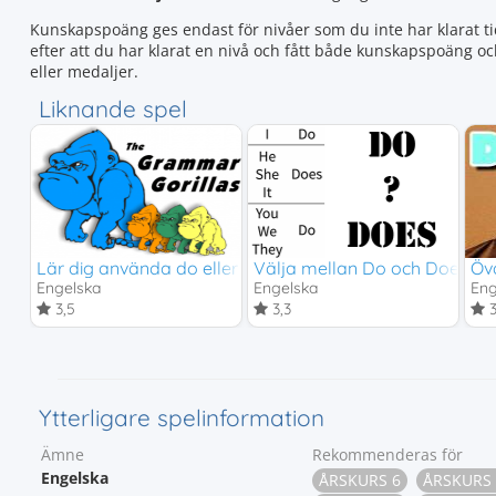
Kunskapspoäng ges endast för nivåer som du inte har klarat tid
efter att du har klarat en nivå och fått både kunskapspoäng o
eller medaljer.
Liknande spel
Lär dig använda do eller does
Välja mellan Do och Does
Öv
Engelska
Engelska
Eng
3,5
3,3
3
Ytterligare spelinformation
Ämne
Rekommenderas för
Engelska
ÅRSKURS 6
ÅRSKURS 