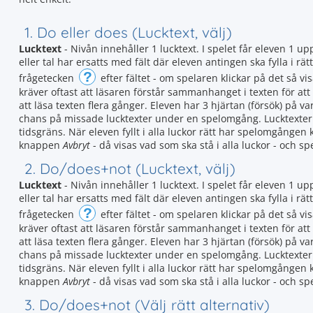
1. Do eller does (Lucktext, välj)
Lucktext
- Nivån innehåller 1 lucktext. I spelet får eleven 1 up
eller tal har ersatts med fält där eleven antingen ska fylla i rätt 
?
frågetecken
efter fältet - om spelaren klickar på det så vi
kräver oftast att läsaren förstår sammanhanget i texten för att 
att läsa texten flera gånger. Eleven har 3 hjärtan (försök) på v
chans på missade lucktexter under en spelomgång. Lucktexter
tidsgräns. När eleven fyllt i alla luckor rätt har spelomgången k
knappen
Avbryt
- då visas vad som ska stå i alla luckor - och sp
2. Do/does+not (Lucktext, välj)
Lucktext
- Nivån innehåller 1 lucktext. I spelet får eleven 1 up
eller tal har ersatts med fält där eleven antingen ska fylla i rätt 
?
frågetecken
efter fältet - om spelaren klickar på det så vi
kräver oftast att läsaren förstår sammanhanget i texten för att 
att läsa texten flera gånger. Eleven har 3 hjärtan (försök) på v
chans på missade lucktexter under en spelomgång. Lucktexter
tidsgräns. När eleven fyllt i alla luckor rätt har spelomgången k
knappen
Avbryt
- då visas vad som ska stå i alla luckor - och sp
3. Do/does+not (Välj rätt alternativ)