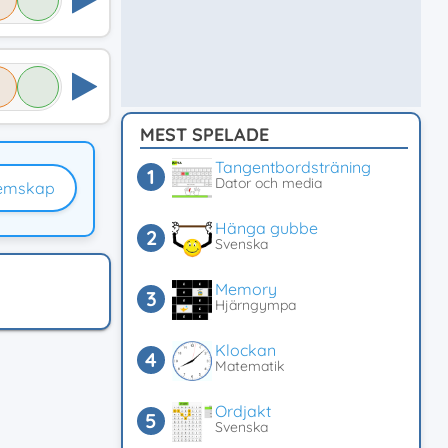
MEST SPELADE
Tangentbordsträning
Dator och media
emskap
Hänga gubbe
Svenska
Memory
Hjärngympa
Klockan
Matematik
Ordjakt
Svenska