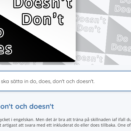
ska sätta in do, does, don't och doesn't.
don't och doesn't
cket i engelskan. Men det är bra att träna på skillnaden iaf ifall 
artigast att svara med ett inkluderat do eller does tillbaka. One o