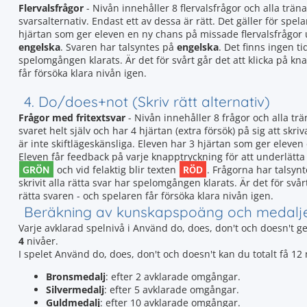
Flervalsfrågor
- Nivån innehåller 8 flervalsfrågor och alla träna
svarsalternativ. Endast ett av dessa är rätt. Det gäller för spela
hjärtan som ger eleven en ny chans på missade flervalsfrågor
engelska
. Svaren har talsyntes på
engelska
. Det finns ingen ti
spelomgången klarats. Är det för svårt går det att klicka på k
får försöka klara nivån igen.
4. Do/does+not (Skriv rätt alternativ)
Frågor med fritextsvar
- Nivån innehåller 8 frågor och alla tr
svaret helt själv och har 4 hjärtan (extra försök) på sig att skriv
är inte skiftlägeskänsliga. Eleven har 3 hjärtan som ger elev
Eleven får feedback på varje knapptryckning för att underlätta a
GRÖN
RÖD
och vid felaktig blir texten
. Frågorna har talsyn
skrivit alla rätta svar har spelomgången klarats. Är det för svå
rätta svaren - och spelaren får försöka klara nivån igen.
Beräkning av kunskapspoäng och medalj
Varje avklarad spelnivå i Använd do, does, don't och doesn't g
4
nivåer.
I spelet Använd do, does, don't och doesn't kan du totalt få 1
Bronsmedalj
: efter 2 avklarade omgångar.
Silvermedalj
: efter 5 avklarade omgångar.
Guldmedalj
: efter 10 avklarade omgångar.