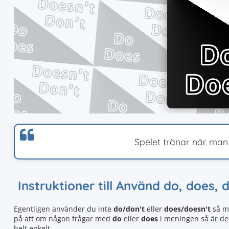
Spelet tränar när man 
Instruktioner till Använd do, does, 
Egentligen använder du inte
do/don't
eller
does/doesn't
så my
på att om någon frågar med
do
eller
does
i meningen så är det 
helt enkelt.