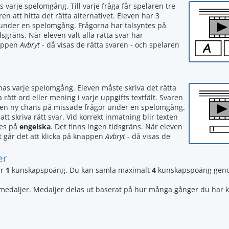
s varje spelomgång. Till varje fråga får spelaren tre
ren att hitta det rätta alternativet. Eleven har 3
 under en spelomgång. Frågorna har talsyntes på
dsgräns. När eleven valt alla rätta svar har
nappen
Avbryt
- då visas de rätta svaren - och spelaren
änas varje spelomgång. Eleven måste skriva det rätta
a rätt ord eller mening i varje uppgifts textfält. Svaren
en en ny chans på missade frågor under en spelomgång.
tt skriva rätt svar. Vid korrekt inmatning blir texten
tes på
engelska
. Det finns ingen tidsgräns. När eleven
rt går det att klicka på knappen
Avbryt
- då visas de
er
er
1
kunskapspoäng. Du kan samla maximalt
4
kunskapspoäng genom
2 medaljer. Medaljer delas ut baserat på hur många gånger du har k