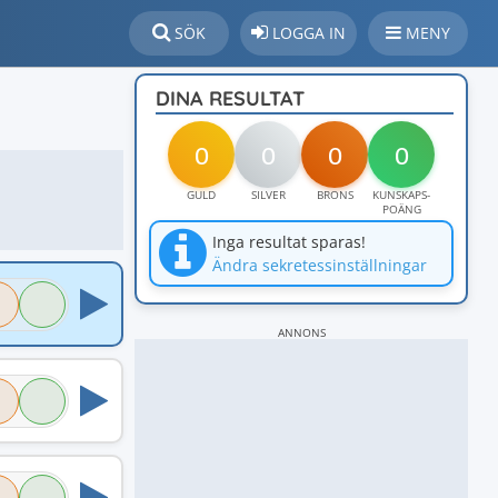
SÖK
LOGGA IN
MENY
DINA RESULTAT
0
0
0
0
GULD
SILVER
BRONS
KUNSKAPS-
POÄNG
Inga resultat sparas!
Ändra sekretessinställningar
ANNONS