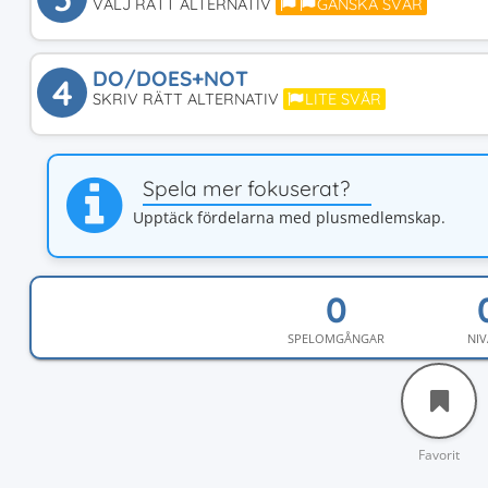
VÄLJ RÄTT ALTERNATIV
GANSKA SVÅR
DO/DOES+NOT
4
SKRIV RÄTT ALTERNATIV
LITE SVÅR
Spela mer fokuserat?
Upptäck fördelarna med plusmedlemskap.
SPELOMGÅNGAR
NIV
Favorit