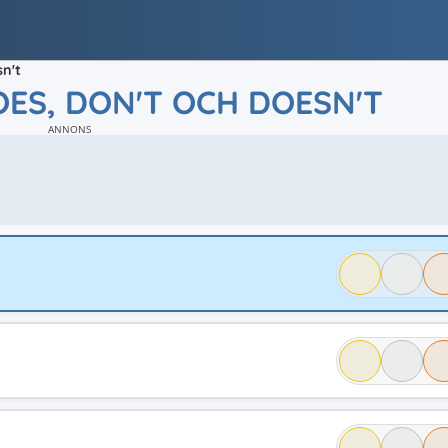
n't
ES, DON'T OCH DOESN'T
ANNONS