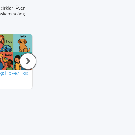
cirklar. Även
kunskapspoäng
, Go
ng: Have/Has
Pronomen (engelska)
Beskriva kroppss
Engelska
Engelska
3,6
3,8