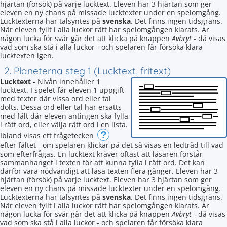
hjärtan (försök) på varje lucktext. Eleven har 3 hjärtan som ger
eleven en ny chans på missade lucktexter under en spelomgång.
Lucktexterna har talsyntes på
svenska
. Det finns ingen tidsgräns.
När eleven fyllt i alla luckor rätt har spelomgången klarats. Är
någon lucka för svår går det att klicka på knappen
Avbryt
- då visas
vad som ska stå i alla luckor - och spelaren får försöka klara
lucktexten igen.
2. Planeterna steg 1 (Lucktext, fritext)
Lucktext
- Nivån innehåller 1
lucktext. I spelet får eleven 1 uppgift
med texter där vissa ord eller tal
dolts. Dessa ord eller tal har ersatts
med fält där eleven antingen ska fylla
i rätt ord, eller välja rätt ord i en lista.
?
Ibland visas ett frågetecken
efter fältet - om spelaren klickar på det så visas en ledtråd till vad
som efterfrågas. En lucktext kräver oftast att läsaren förstår
sammanhanget i texten för att kunna fylla i rätt ord. Det kan
därför vara nödvändigt att läsa texten flera gånger. Eleven har 3
hjärtan (försök) på varje lucktext. Eleven har 3 hjärtan som ger
eleven en ny chans på missade lucktexter under en spelomgång.
Lucktexterna har talsyntes på
svenska
. Det finns ingen tidsgräns.
När eleven fyllt i alla luckor rätt har spelomgången klarats. Är
någon lucka för svår går det att klicka på knappen
Avbryt
- då visas
vad som ska stå i alla luckor - och spelaren får försöka klara