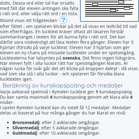
dolts. Dessa ord eller tal har ersatts
med fält där eleven antingen ska fylla
i rätt ord, eller välja rätt ord i en lista.
?
Ibland visas ett frågetecken
efter fältet - om spelaren klickar på det så visas en ledtråd till vad
som efterfrågas. En lucktext kräver oftast att läsaren förstår
sammanhanget i texten för att kunna fylla i rätt ord. Det kan
därför vara nödvändigt att läsa texten flera gånger. Eleven har 3
hjärtan (försök) på varje lucktext. Eleven har 3 hjärtan som ger
eleven en ny chans på missade lucktexter under en spelomgång.
Lucktexterna har talsyntes på
svenska
. Det finns ingen tidsgräns.
När eleven fyllt i alla luckor rätt har spelomgången klarats. Är
någon lucka för svår går det att klicka på knappen
Avbryt
- då visas
vad som ska stå i alla luckor - och spelaren får försöka klara
lucktexten igen.
Beräkning av kunskapspoäng och medaljer
Varje avklarad spelnivå i Rymden lucktext ger
1
kunskapspoäng.
Du kan samla maximalt
4
kunskapspoäng genom att klara alla
4
nivåer.
I spelet Rymden lucktext kan du totalt få 12 medaljer. Medaljer
delas ut baserat på hur många gånger du har klarat en nivå:
Bronsmedalj
: efter 2 avklarade omgångar.
Silvermedalj
: efter 5 avklarade omgångar.
Guldmedalj
: efter 10 avklarade omgångar.