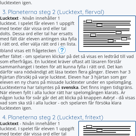
lucktexten igen.
3. Planeterna steg 2 (Lucktext, flerval)
Lucktext
- Nivån innehåller 1
lucktext. I spelet får eleven 1 uppgift
med texter där vissa ord eller tal
dolts. Dessa ord eller tal har ersatts
med fält där eleven antingen ska fylla
i rätt ord, eller välja rätt ord i en lista.
?
Ibland visas ett frågetecken
efter fältet - om spelaren klickar på det så visas en ledtråd till vad
som efterfrågas. En lucktext kräver oftast att läsaren förstår
sammanhanget i texten för att kunna fylla i rätt ord. Det kan
därför vara nödvändigt att läsa texten flera gånger. Eleven har 3
hjärtan (försök) på varje lucktext. Eleven har 3 hjärtan som ger
eleven en ny chans på missade lucktexter under en spelomgång.
Lucktexterna har talsyntes på
svenska
. Det finns ingen tidsgräns.
När eleven fyllt i alla luckor rätt har spelomgången klarats. Är
någon lucka för svår går det att klicka på knappen
Avbryt
- då visas
vad som ska stå i alla luckor - och spelaren får försöka klara
lucktexten igen.
4. Planeterna steg 2 (Lucktext, fritext)
Lucktext
- Nivån innehåller 1
lucktext. I spelet får eleven 1 uppgift
med texter där vissa ord eller tal