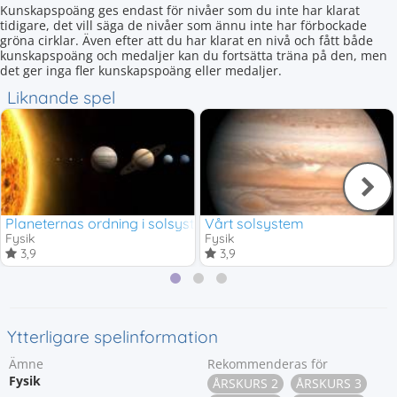
Kunskapspoäng ges endast för nivåer som du inte har klarat
tidigare, det vill säga de nivåer som ännu inte har förbockade
gröna cirklar. Även efter att du har klarat en nivå och fått både
kunskapspoäng och medaljer kan du fortsätta träna på den, men
det ger inga fler kunskapspoäng eller medaljer.
Liknande spel
Planeternas ordning i solsystemet
Vårt solsystem
Fysik
Fysik
3,9
3,9
Ytterligare spelinformation
Ämne
Rekommenderas för
Fysik
ÅRSKURS 2
ÅRSKURS 3