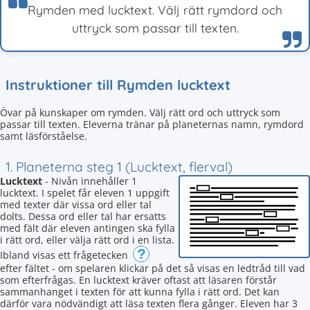
Rymden med lucktext. Välj rätt rymdord och
uttryck som passar till texten.
Instruktioner till Rymden lucktext
Övar på kunskaper om rymden. Välj rätt ord och uttryck som
passar till texten. Eleverna tränar på planeternas namn, rymdord
samt läsförståelse.
1. Planeterna steg 1 (Lucktext, flerval)
Lucktext
- Nivån innehåller 1
lucktext. I spelet får eleven 1 uppgift
med texter där vissa ord eller tal
dolts. Dessa ord eller tal har ersatts
med fält där eleven antingen ska fylla
i rätt ord, eller välja rätt ord i en lista.
?
Ibland visas ett frågetecken
efter fältet - om spelaren klickar på det så visas en ledtråd till vad
som efterfrågas. En lucktext kräver oftast att läsaren förstår
sammanhanget i texten för att kunna fylla i rätt ord. Det kan
därför vara nödvändigt att läsa texten flera gånger. Eleven har 3