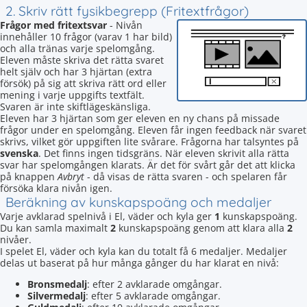
2. Skriv rätt fysikbegrepp (Fritextfrågor)
Frågor med fritextsvar
- Nivån
innehåller 10 frågor (varav 1 har bild)
och alla tränas varje spelomgång.
Eleven måste skriva det rätta svaret
helt själv och har 3 hjärtan (extra
försök) på sig att skriva rätt ord eller
mening i varje uppgifts textfält.
Svaren är inte skiftlägeskänsliga.
Eleven har 3 hjärtan som ger eleven en ny chans på missade
frågor under en spelomgång. Eleven får ingen feedback när svaret
skrivs, vilket gör uppgiften lite svårare. Frågorna har talsyntes på
svenska
. Det finns ingen tidsgräns. När eleven skrivit alla rätta
svar har spelomgången klarats. Är det för svårt går det att klicka
på knappen
Avbryt
- då visas de rätta svaren - och spelaren får
försöka klara nivån igen.
Beräkning av kunskapspoäng och medaljer
Varje avklarad spelnivå i El, väder och kyla ger
1
kunskapspoäng.
Du kan samla maximalt
2
kunskapspoäng genom att klara alla
2
nivåer.
I spelet El, väder och kyla kan du totalt få 6 medaljer. Medaljer
delas ut baserat på hur många gånger du har klarat en nivå:
Bronsmedalj
: efter 2 avklarade omgångar.
Silvermedalj
: efter 5 avklarade omgångar.