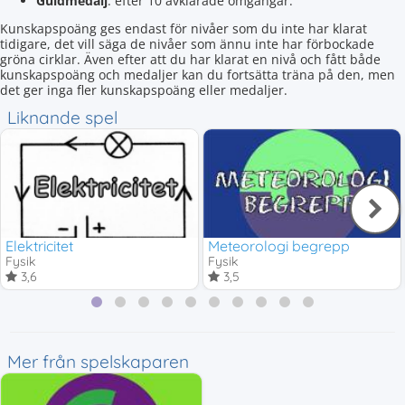
Guldmedalj
: efter 10 avklarade omgångar.
Kunskapspoäng ges endast för nivåer som du inte har klarat
tidigare, det vill säga de nivåer som ännu inte har förbockade
gröna cirklar. Även efter att du har klarat en nivå och fått både
kunskapspoäng och medaljer kan du fortsätta träna på den, men
det ger inga fler kunskapspoäng eller medaljer.
Liknande spel
Elektricitet
Meteorologi begrepp
Fysik
Fysik
3,6
3,5
Mer från spelskaparen