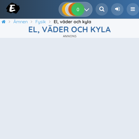
0
0
0
0
Ämnen
Fysik
El, väder och kyla
EL, VÄDER OCH KYLA
ANNONS