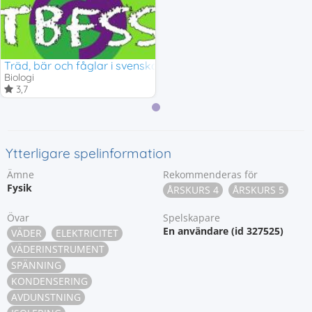
Träd, bär och fåglar i svenska skogar
Biologi
3,7
Ytterligare spelinformation
Ämne
Rekommenderas för
Fysik
ÅRSKURS 4
ÅRSKURS 5
Övar
Spelskapare
En användare (id 327525)
VÄDER
ELEKTRICITET
VÄDERINSTRUMENT
SPÄNNING
KONDENSERING
AVDUNSTNING