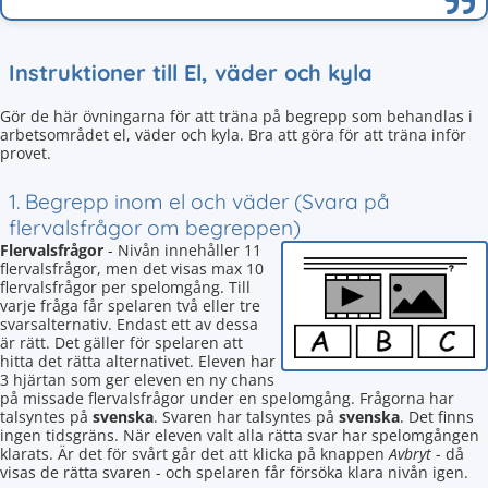
Instruktioner till El, väder och kyla
Gör de här övningarna för att träna på begrepp som behandlas i
arbetsområdet el, väder och kyla. Bra att göra för att träna inför
provet.
1. Begrepp inom el och väder (Svara på
flervalsfrågor om begreppen)
Flervalsfrågor
- Nivån innehåller 11
flervalsfrågor, men det visas max 10
flervalsfrågor per spelomgång. Till
varje fråga får spelaren två eller tre
svarsalternativ. Endast ett av dessa
är rätt. Det gäller för spelaren att
hitta det rätta alternativet. Eleven har
3 hjärtan som ger eleven en ny chans
på missade flervalsfrågor under en spelomgång. Frågorna har
talsyntes på
svenska
. Svaren har talsyntes på
svenska
. Det finns
ingen tidsgräns. När eleven valt alla rätta svar har spelomgången
klarats. Är det för svårt går det att klicka på knappen
Avbryt
- då
visas de rätta svaren - och spelaren får försöka klara nivån igen.