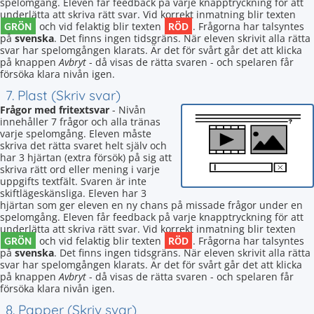
spelomgång. Eleven får feedback på varje knapptryckning för att
underlätta att skriva rätt svar. Vid korrekt inmatning blir texten
GRÖN
RÖD
och vid felaktig blir texten
. Frågorna har talsyntes
på
svenska
. Det finns ingen tidsgräns. När eleven skrivit alla rätta
svar har spelomgången klarats. Är det för svårt går det att klicka
på knappen
Avbryt
- då visas de rätta svaren - och spelaren får
försöka klara nivån igen.
7. Plast (Skriv svar)
Frågor med fritextsvar
- Nivån
innehåller 7 frågor och alla tränas
varje spelomgång. Eleven måste
skriva det rätta svaret helt själv och
har 3 hjärtan (extra försök) på sig att
skriva rätt ord eller mening i varje
uppgifts textfält. Svaren är inte
skiftlägeskänsliga. Eleven har 3
hjärtan som ger eleven en ny chans på missade frågor under en
spelomgång. Eleven får feedback på varje knapptryckning för att
underlätta att skriva rätt svar. Vid korrekt inmatning blir texten
GRÖN
RÖD
och vid felaktig blir texten
. Frågorna har talsyntes
på
svenska
. Det finns ingen tidsgräns. När eleven skrivit alla rätta
svar har spelomgången klarats. Är det för svårt går det att klicka
på knappen
Avbryt
- då visas de rätta svaren - och spelaren får
försöka klara nivån igen.
8. Papper (Skriv svar)