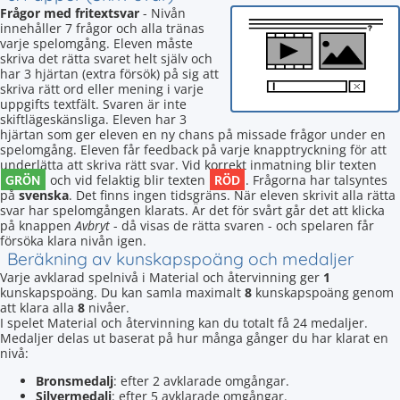
Frågor med fritextsvar
- Nivån
innehåller 7 frågor och alla tränas
varje spelomgång. Eleven måste
skriva det rätta svaret helt själv och
har 3 hjärtan (extra försök) på sig att
skriva rätt ord eller mening i varje
uppgifts textfält. Svaren är inte
skiftlägeskänsliga. Eleven har 3
hjärtan som ger eleven en ny chans på missade frågor under en
spelomgång. Eleven får feedback på varje knapptryckning för att
underlätta att skriva rätt svar. Vid korrekt inmatning blir texten
GRÖN
RÖD
och vid felaktig blir texten
. Frågorna har talsyntes
på
svenska
. Det finns ingen tidsgräns. När eleven skrivit alla rätta
svar har spelomgången klarats. Är det för svårt går det att klicka
på knappen
Avbryt
- då visas de rätta svaren - och spelaren får
försöka klara nivån igen.
Beräkning av kunskapspoäng och medaljer
Varje avklarad spelnivå i Material och återvinning ger
1
kunskapspoäng. Du kan samla maximalt
8
kunskapspoäng genom
att klara alla
8
nivåer.
I spelet Material och återvinning kan du totalt få 24 medaljer.
Medaljer delas ut baserat på hur många gånger du har klarat en
nivå:
Bronsmedalj
: efter 2 avklarade omgångar.
Silvermedalj
: efter 5 avklarade omgångar.