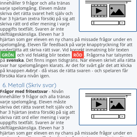
innehåller 9 frågor och alla tränas
varje spelomgång. Eleven måste
skriva det rätta svaret helt själv och
har 3 hjärtan (extra försök) på sig att
skriva rätt ord eller mening i varje
uppgifts textfält. Svaren är inte
skiftlägeskänsliga. Eleven har 3
hjärtan som ger eleven en ny chans på missade frågor under en
spelomgång. Eleven får feedback på varje knapptryckning för att
underlätta att skriva rätt svar. Vid korrekt inmatning blir texten
GRÖN
RÖD
och vid felaktig blir texten
. Frågorna har talsyntes
på
svenska
. Det finns ingen tidsgräns. När eleven skrivit alla rätta
svar har spelomgången klarats. Är det för svårt går det att klicka
på knappen
Avbryt
- då visas de rätta svaren - och spelaren får
försöka klara nivån igen.
6. Metall (Skriv svar)
Frågor med fritextsvar
- Nivån
innehåller 9 frågor och alla tränas
varje spelomgång. Eleven måste
skriva det rätta svaret helt själv och
har 3 hjärtan (extra försök) på sig att
skriva rätt ord eller mening i varje
uppgifts textfält. Svaren är inte
skiftlägeskänsliga. Eleven har 3
hjärtan som ger eleven en ny chans på missade frågor under en