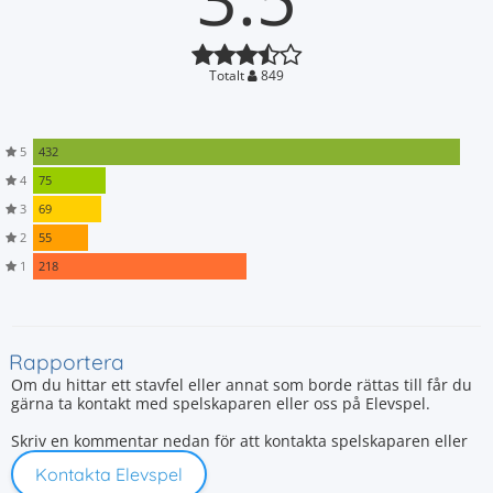
Totalt
849
5
432
4
75
3
69
2
55
1
218
Rapportera
Om du hittar ett stavfel eller annat som borde rättas till får du
gärna ta kontakt med spelskaparen eller oss på Elevspel.
Skriv en kommentar nedan för att kontakta spelskaparen eller
Kontakta Elevspel