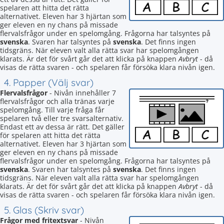
spelaren att hitta det rätta
alternativet. Eleven har 3 hjärtan som
ger eleven en ny chans på missade
flervalsfrågor under en spelomgång. Frågorna har talsyntes på
svenska
. Svaren har talsyntes på
svenska
. Det finns ingen
tidsgräns. När eleven valt alla rätta svar har spelomgången
klarats. Är det för svårt går det att klicka på knappen
Avbryt
- då
visas de rätta svaren - och spelaren får försöka klara nivån igen.
4. Papper (Välj svar)
Flervalsfrågor
- Nivån innehåller 7
flervalsfrågor och alla tränas varje
spelomgång. Till varje fråga får
spelaren två eller tre svarsalternativ.
Endast ett av dessa är rätt. Det gäller
för spelaren att hitta det rätta
alternativet. Eleven har 3 hjärtan som
ger eleven en ny chans på missade
flervalsfrågor under en spelomgång. Frågorna har talsyntes på
svenska
. Svaren har talsyntes på
svenska
. Det finns ingen
tidsgräns. När eleven valt alla rätta svar har spelomgången
klarats. Är det för svårt går det att klicka på knappen
Avbryt
- då
visas de rätta svaren - och spelaren får försöka klara nivån igen.
5. Glas (Skriv svar)
Frågor med fritextsvar
- Nivån