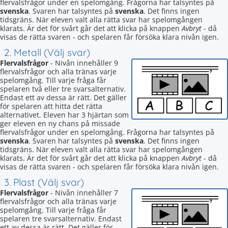
flervalsfrågor under en spelomgång. Frågorna har talsyntes på
svenska
. Svaren har talsyntes på
svenska
. Det finns ingen
tidsgräns. När eleven valt alla rätta svar har spelomgången
klarats. Är det för svårt går det att klicka på knappen
Avbryt
- då
visas de rätta svaren - och spelaren får försöka klara nivån igen.
2. Metall (Välj svar)
Flervalsfrågor
- Nivån innehåller 9
flervalsfrågor och alla tränas varje
spelomgång. Till varje fråga får
spelaren två eller tre svarsalternativ.
Endast ett av dessa är rätt. Det gäller
för spelaren att hitta det rätta
alternativet. Eleven har 3 hjärtan som
ger eleven en ny chans på missade
flervalsfrågor under en spelomgång. Frågorna har talsyntes på
svenska
. Svaren har talsyntes på
svenska
. Det finns ingen
tidsgräns. När eleven valt alla rätta svar har spelomgången
klarats. Är det för svårt går det att klicka på knappen
Avbryt
- då
visas de rätta svaren - och spelaren får försöka klara nivån igen.
3. Plast (Välj svar)
Flervalsfrågor
- Nivån innehåller 7
flervalsfrågor och alla tränas varje
spelomgång. Till varje fråga får
spelaren tre svarsalternativ. Endast
ett av dessa är rätt. Det gäller för