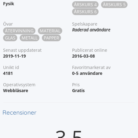
Fysik
ÅRSKURS 4
ÅRSKURS 5
ÅRSKURS 6
Övar
Spelskapare
Raderad användare
ÅTERVINNING
MATERIAL
GLAS
METALL
PAPPER
Senast uppdaterat
Publicerat online
2019-11-19
2016-03-08
Unikt id
Favoritmarkerat av
4181
0-5 användare
Operativsystem
Pris
Webbläsare
Gratis
Recensioner
3.5