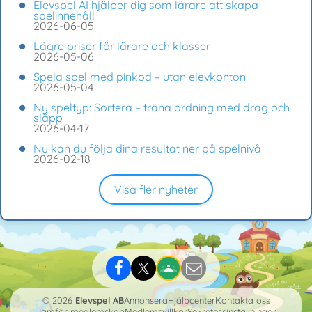
Elevspel AI hjälper dig som lärare att skapa
spelinnehåll
2026-06-05
Lägre priser för lärare och klasser
2026-05-06
Spela spel med pinkod – utan elevkonton
2026-05-04
Ny speltyp: Sortera – träna ordning med drag och
släpp
2026-04-17
Nu kan du följa dina resultat ner på spelnivå
2026-02-18
Visa fler nyheter
© 2026
Elevspel AB
Annonsera
Hjälpcenter
Kontakta oss
Jämför medlemskap
Medlemsvillkor
Sekretessinställningar