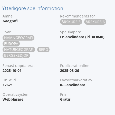
Ytterligare spelinformation
Ämne
Rekommenderas för
Geografi
ÅRSKURS 5
ÅRSKURS 6
Övar
Spelskapare
En användare (id 303840)
NAMNGEOGRAFI
EUROPA
NATURGEOGRAFI
BERG
BERGSKEDJOR
Senast uppdaterat
Publicerat online
2025-10-01
2025-08-26
Unikt id
Favoritmarkerat av
17621
0-5 användare
Operativsystem
Pris
Webbläsare
Gratis