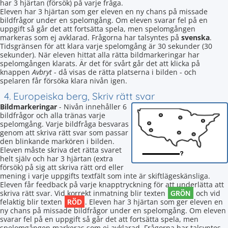
har 3 hjärtan (försök) på varje fråga.
Eleven har 3 hjärtan som ger eleven en ny chans på missade
bildfrågor under en spelomgång. Om eleven svarar fel på en
uppgift så går det att fortsätta spela, men spelomgången
markeras som ej avklarad. Frågorna har talsyntes på
svenska
.
Tidsgränsen för att klara varje spelomgång är 30 sekunder (30
sekunder). När eleven hittat alla rätta bildmarkeringar har
spelomgången klarats. Är det för svårt går det att klicka på
knappen
Avbryt
- då visas de rätta platserna i bilden - och
spelaren får försöka klara nivån igen.
4. Europeiska berg, Skriv rätt svar
Bildmarkeringar
- Nivån innehåller 6
bildfrågor och alla tränas varje
spelomgång. Varje bildfråga besvaras
genom att skriva rätt svar som passar
den blinkande markören i bilden.
Eleven måste skriva det rätta svaret
helt själv och har 3 hjärtan (extra
försök) på sig att skriva rätt ord eller
mening i varje uppgifts textfält som inte är skiftlägeskänsliga.
Eleven får feedback på varje knapptryckning för att underlätta att
GRÖN
skriva rätt svar. Vid korrekt inmatning blir texten
och vid
RÖD
felaktig blir texten
. Eleven har 3 hjärtan som ger eleven en
ny chans på missade bildfrågor under en spelomgång. Om eleven
svarar fel på en uppgift så går det att fortsätta spela, men
spelomgången markeras som ej avklarad. Frågorna har talsyntes