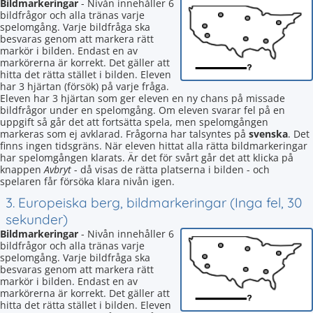
Bildmarkeringar
- Nivån innehåller 6
bildfrågor och alla tränas varje
spelomgång. Varje bildfråga ska
besvaras genom att markera rätt
markör i bilden. Endast en av
markörerna är korrekt. Det gäller att
hitta det rätta stället i bilden. Eleven
har 3 hjärtan (försök) på varje fråga.
Eleven har 3 hjärtan som ger eleven en ny chans på missade
bildfrågor under en spelomgång. Om eleven svarar fel på en
uppgift så går det att fortsätta spela, men spelomgången
markeras som ej avklarad. Frågorna har talsyntes på
svenska
. Det
finns ingen tidsgräns. När eleven hittat alla rätta bildmarkeringar
har spelomgången klarats. Är det för svårt går det att klicka på
knappen
Avbryt
- då visas de rätta platserna i bilden - och
spelaren får försöka klara nivån igen.
3. Europeiska berg, bildmarkeringar (Inga fel, 30
sekunder)
Bildmarkeringar
- Nivån innehåller 6
bildfrågor och alla tränas varje
spelomgång. Varje bildfråga ska
besvaras genom att markera rätt
markör i bilden. Endast en av
markörerna är korrekt. Det gäller att
hitta det rätta stället i bilden. Eleven