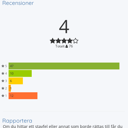
Recensioner
4
Totalt
76
5
47
4
10
3
6
2
1
1
12
Rapportera
Om du hittar ett stavfel eller annat som borde rättas till får du