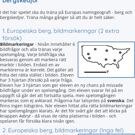
bergskedjor
I det här spelet ska du träna på Europas namngeografi - berg och
bergskedjor. Träna många gånger så att du är helt säker.
1. Europeiska berg, bildmarkeringar (2 extra
försök)
Bildmarkeringar
- Nivån innehåller 6
bildfrågor och alla tränas varje
spelomgång. Varje bildfråga ska
besvaras genom att markera rätt
markör i bilden. Endast en av
markörerna är korrekt. Det gäller att
hitta det rätta stället i bilden. Eleven
har 3 hjärtan (försök) på varje fråga.
Eleven har 3 hjärtan som ger eleven en ny chans på missade
bildfrågor under en spelomgång. Om eleven svarar fel på en
uppgift så går det att fortsätta spela, men spelomgången
markeras som ej avklarad. Frågorna har talsyntes på
svenska
. Det
finns ingen tidsgräns. När eleven hittat alla rätta bildmarkeringar
har spelomgången klarats. Är det för svårt går det att klicka på
knappen
Avbryt
- då visas de rätta platserna i bilden - och
spelaren får försöka klara nivån igen.
2. Europeiska berg, bildmarkeringar (Inga fel)