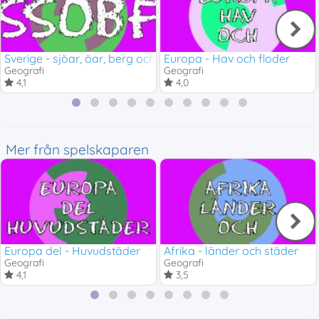
Sverige - sjöar, öar, berg och floder
Europa - Hav och floder
Geografi
Geografi
4,1
4,0
Mer från spelskaparen
Europa del - Huvudstäder
Afrika - länder och städer
Geografi
Geografi
4,1
3,5