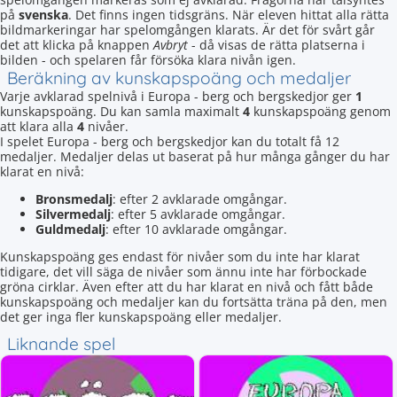
på
svenska
. Det finns ingen tidsgräns. När eleven hittat alla rätta
bildmarkeringar har spelomgången klarats. Är det för svårt går
det att klicka på knappen
Avbryt
- då visas de rätta platserna i
bilden - och spelaren får försöka klara nivån igen.
Beräkning av kunskapspoäng och medaljer
Varje avklarad spelnivå i Europa - berg och bergskedjor ger
1
kunskapspoäng. Du kan samla maximalt
4
kunskapspoäng genom
att klara alla
4
nivåer.
I spelet Europa - berg och bergskedjor kan du totalt få 12
medaljer. Medaljer delas ut baserat på hur många gånger du har
klarat en nivå:
Bronsmedalj
: efter 2 avklarade omgångar.
Silvermedalj
: efter 5 avklarade omgångar.
Guldmedalj
: efter 10 avklarade omgångar.
Kunskapspoäng ges endast för nivåer som du inte har klarat
tidigare, det vill säga de nivåer som ännu inte har förbockade
gröna cirklar. Även efter att du har klarat en nivå och fått både
kunskapspoäng och medaljer kan du fortsätta träna på den, men
det ger inga fler kunskapspoäng eller medaljer.
Liknande spel