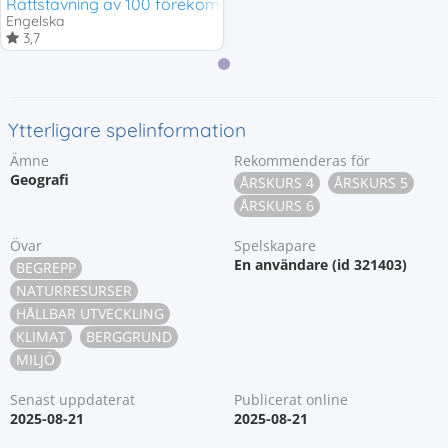
Rättstavning av 100 förekommande ord på engelska
Engelska
3,7
Ytterligare spelinformation
Ämne
Rekommenderas för
Geografi
ÅRSKURS 4
ÅRSKURS 5
ÅRSKURS 6
Övar
Spelskapare
En användare (id 321403)
BEGREPP
NATURRESURSER
HÅLLBAR UTVECKLING
KLIMAT
BERGGRUND
MILJÖ
Senast uppdaterat
Publicerat online
2025-08-21
2025-08-21