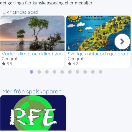
det ger inga fler kunskapspoäng eller medaljer.
Liknande spel
Väder, klimat och klimatzoner
Sveriges natur och geografi
Geografi
Geografi
3,5
4,2
Mer från spelskaparen