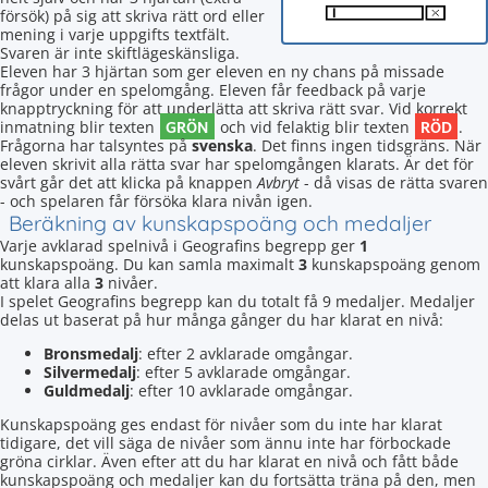
försök) på sig att skriva rätt ord eller
mening i varje uppgifts textfält.
Svaren är inte skiftlägeskänsliga.
Eleven har 3 hjärtan som ger eleven en ny chans på missade
frågor under en spelomgång. Eleven får feedback på varje
knapptryckning för att underlätta att skriva rätt svar. Vid korrekt
GRÖN
RÖD
inmatning blir texten
och vid felaktig blir texten
.
Frågorna har talsyntes på
svenska
. Det finns ingen tidsgräns. När
eleven skrivit alla rätta svar har spelomgången klarats. Är det för
svårt går det att klicka på knappen
Avbryt
- då visas de rätta svaren
- och spelaren får försöka klara nivån igen.
Beräkning av kunskapspoäng och medaljer
Varje avklarad spelnivå i Geografins begrepp ger
1
kunskapspoäng. Du kan samla maximalt
3
kunskapspoäng genom
att klara alla
3
nivåer.
I spelet Geografins begrepp kan du totalt få 9 medaljer. Medaljer
delas ut baserat på hur många gånger du har klarat en nivå:
Bronsmedalj
: efter 2 avklarade omgångar.
Silvermedalj
: efter 5 avklarade omgångar.
Guldmedalj
: efter 10 avklarade omgångar.
Kunskapspoäng ges endast för nivåer som du inte har klarat
tidigare, det vill säga de nivåer som ännu inte har förbockade
gröna cirklar. Även efter att du har klarat en nivå och fått både
kunskapspoäng och medaljer kan du fortsätta träna på den, men