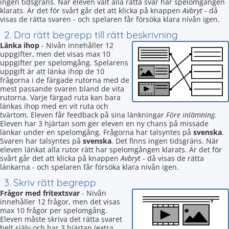
ingen tidsgräns. När eleven valt alla rätta svar har spelomgången
klarats. Är det för svårt går det att klicka på knappen
Avbryt
- då
visas de rätta svaren - och spelaren får försöka klara nivån igen.
2. Dra rätt begrepp till rätt beskrivning
Länka ihop
- Nivån innehåller 12
uppgifter, men det visas max 10
uppgifter per spelomgång. Spelarens
uppgift är att länka ihop de 10
frågorna i de färgade rutorna med de
mest passande svaren bland de vita
rutorna. Varje färgad ruta kan bara
länkas ihop med en vit ruta och
tvärtom. Eleven får feedback på sina länkningar
Före inlämning
.
Eleven har 3 hjärtan som ger eleven en ny chans på missade
länkar under en spelomgång. Frågorna har talsyntes på
svenska
.
Svaren har talsyntes på
svenska
. Det finns ingen tidsgräns. När
eleven länkat alla rutor rätt har spelomgången klarats. Är det för
svårt går det att klicka på knappen
Avbryt
- då visas de rätta
länkarna - och spelaren får försöka klara nivån igen.
3. Skriv rätt begrepp
Frågor med fritextsvar
- Nivån
innehåller 12 frågor, men det visas
max 10 frågor per spelomgång.
Eleven måste skriva det rätta svaret
helt själv och har 3 hjärtan (extra