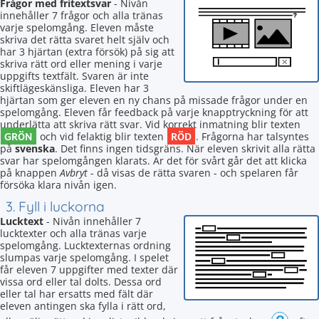
Frågor med fritextsvar
- Nivån
innehåller 7 frågor och alla tränas
varje spelomgång. Eleven måste
skriva det rätta svaret helt själv och
har 3 hjärtan (extra försök) på sig att
skriva rätt ord eller mening i varje
uppgifts textfält. Svaren är inte
skiftlägeskänsliga. Eleven har 3
hjärtan som ger eleven en ny chans på missade frågor under en
spelomgång. Eleven får feedback på varje knapptryckning för att
underlätta att skriva rätt svar. Vid korrekt inmatning blir texten
GRÖN
RÖD
och vid felaktig blir texten
. Frågorna har talsyntes
på
svenska
. Det finns ingen tidsgräns. När eleven skrivit alla rätta
svar har spelomgången klarats. Är det för svårt går det att klicka
på knappen
Avbryt
- då visas de rätta svaren - och spelaren får
försöka klara nivån igen.
3. Fyll i luckorna
Lucktext
- Nivån innehåller 7
lucktexter och alla tränas varje
spelomgång. Lucktexternas ordning
slumpas varje spelomgång. I spelet
får eleven 7 uppgifter med texter där
vissa ord eller tal dolts. Dessa ord
eller tal har ersatts med fält där
eleven antingen ska fylla i rätt ord,