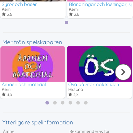
Syror och baser
Blandningar och lösningar, s
Kemi
Kemi
3,6
3,6
Mer från spelskaparen
Ämnen och material
Öva på Stormaktstiden
Kemi
Historia
3,5
3,8
Ytterligare spelinformation
Ämne
Rekommenderas för