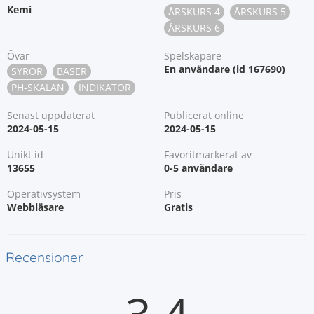
Kemi
ÅRSKURS 4
ÅRSKURS 5
ÅRSKURS 6
Övar
Spelskapare
En användare (id 167690)
SYROR
BASER
PH-SKALAN
INDIKATOR
Senast uppdaterat
Publicerat online
2024-05-15
2024-05-15
Unikt id
Favoritmarkerat av
13655
0-5 användare
Operativsystem
Pris
Webbläsare
Gratis
Recensioner