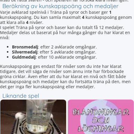
Beräkning av kunskapspoäng och medaljer
Varje avklarad spelnivå i Träna på syror och baser ger
1
kunskapspoäng. Du kan samla maximalt
4
kunskapspoäng genom
att klara alla
4
nivåer.
I spelet Träna på syror och baser kan du totalt få 12 medaljer.
Medaljer delas ut baserat på hur många gånger du har klarat en
nivå:
Bronsmedalj
: efter 2 avklarade omgångar.
Silvermedalj
: efter 5 avklarade omgångar.
Guldmedalj
: efter 10 avklarade omgångar.
Kunskapspoäng ges endast för nivåer som du inte har klarat
tidigare, det vill säga de nivåer som ännu inte har förbockade
gröna cirklar. Även efter att du har klarat en nivå och fått både
kunskapspoäng och medaljer kan du fortsätta träna på den, men
det ger inga fler kunskapspoäng eller medaljer.
Liknande spel