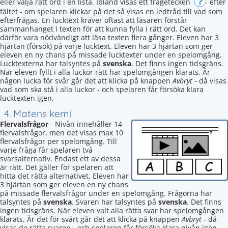
?
eller välja rätt ord i en lista. Ibland visas ett frågetecken
efter
fältet - om spelaren klickar på det så visas en ledtråd till vad som
efterfrågas. En lucktext kräver oftast att läsaren förstår
sammanhanget i texten för att kunna fylla i rätt ord. Det kan
därför vara nödvändigt att läsa texten flera gånger. Eleven har 3
hjärtan (försök) på varje lucktext. Eleven har 3 hjärtan som ger
eleven en ny chans på missade lucktexter under en spelomgång.
Lucktexterna har talsyntes på
svenska
. Det finns ingen tidsgräns.
När eleven fyllt i alla luckor rätt har spelomgången klarats. Är
någon lucka för svår går det att klicka på knappen
Avbryt
- då visas
vad som ska stå i alla luckor - och spelaren får försöka klara
lucktexten igen.
4. Matens kemi
Flervalsfrågor
- Nivån innehåller 14
flervalsfrågor, men det visas max 10
flervalsfrågor per spelomgång. Till
varje fråga får spelaren två
svarsalternativ. Endast ett av dessa
är rätt. Det gäller för spelaren att
hitta det rätta alternativet. Eleven har
3 hjärtan som ger eleven en ny chans
på missade flervalsfrågor under en spelomgång. Frågorna har
talsyntes på
svenska
. Svaren har talsyntes på
svenska
. Det finns
ingen tidsgräns. När eleven valt alla rätta svar har spelomgången
klarats. Är det för svårt går det att klicka på knappen
Avbryt
- då
visas de rätta svaren - och spelaren får försöka klara nivån igen.