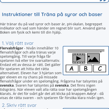
Instruktioner till Träna på syror och baser
Här tränar du på vad syror och baser är, pH-skalan, begreppet
indikator och vad som händer om regnet blir surt. Använd gärna
Boken om fysik och kemi till din hjälp.
1. Välj rätt svar
Flervalsfrågor
- Nivån innehåller 10
flervalsfrågor och alla tränas varje
spelomgång. Till varje fråga får
spelaren två eller tre svarsalternativ.
Endast ett av dessa är rätt. Det gäller
för spelaren att hitta det rätta
alternativet. Eleven har 3 hjärtan som
ger eleven en ny chans på missade
flervalsfrågor under en spelomgång. Frågorna har talsyntes på
svenska
. Svaren har talsyntes på
svenska
. Det finns ingen
tidsgräns. När eleven valt alla rätta svar har spelomgången
klarats. Är det för svårt går det att klicka på knappen
Avbryt
- då
visas de rätta svaren - och spelaren får försöka klara nivån igen.
2. Skriv rätt svar