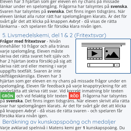
Eleven har 3 hjärtan som ger eleven en ny chans på missade
länkar under en spelomgång. Frågorna har talsyntes på
svenska
.
Svaren har talsyntes på
svenska
. Det finns ingen tidsgräns. När
eleven länkat alla rutor rätt har spelomgången klarats. Är det för
svårt går det att klicka på knappen
Avbryt
- då visas de rätta
länkarna - och spelaren får försöka klara nivån igen.
5. Livsmedelskemi, del 1 & 2 (Fritextsvar)
Frågor med fritextsvar
- Nivån
innehåller 10 frågor och alla tränas
varje spelomgång. Eleven måste
skriva det rätta svaret helt själv och
har 2 hjärtan (extra försök) på sig att
skriva rätt ord eller mening i varje
uppgifts textfält. Svaren är inte
skiftlägeskänsliga. Eleven har 3
hjärtan som ger eleven en ny chans på missade frågor under en
spelomgång. Eleven får feedback på varje knapptryckning för att
underlätta att skriva rätt svar. Vid korrekt inmatning blir texten
GRÖN
RÖD
och vid felaktig blir texten
. Frågorna har talsyntes
på
svenska
. Det finns ingen tidsgräns. När eleven skrivit alla rätta
svar har spelomgången klarats. Är det för svårt går det att klicka
på knappen
Avbryt
- då visas de rätta svaren - och spelaren får
försöka klara nivån igen.
Beräkning av kunskapspoäng och medaljer
Varje avklarad spelnivå i Matens kemi ger
1
kunskapspoäng. Du