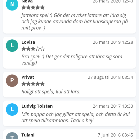
Nova
26 mars 2020 12:40
N
Jättebra spel :) Gör det mycket lättare att lära sig
och jag kunde använda dom här kunskaperna på
mitt prov=)
Lovisa
26 mars 2019 12:28
L
Bra spel! :) Det gör det roligare att lära sig som
vanligt!
Privat
27 augusti 2018 08:34
P
Roligt att spela, kul att lära.
Ludvig Tolsten
24 mars 2017 13:33
L
Min pappa och jag gillar att spela, och detta är kul
att spela tillsammans. Tack o hej!
Tulani
7 juni 2016 08:45
T