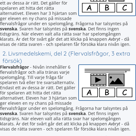
ett av dessa är rätt. Det gäller för
spelaren att hitta det rätta
alternativet. Eleven har 3 hjärtan som
ger eleven en ny chans på missade
flervalsfrågor under en spelomgång. Frågorna har talsyntes på
svenska
. Svaren har talsyntes på
svenska
. Det finns ingen
tidsgräns. När eleven valt alla rätta svar har spelomgången
klarats. Är det för svårt går det att klicka på knappen
Avbryt
- då
visas de rätta svaren - och spelaren får försöka klara nivån igen.
2. Livsmedelskemi, del 2 (Flervalsfrågor, 3 extra
försök)
Flervalsfrågor
- Nivån innehåller 6
flervalsfrågor och alla tränas varje
spelomgång. Till varje fråga får
spelaren två eller tre svarsalternativ.
Endast ett av dessa är rätt. Det gäller
för spelaren att hitta det rätta
alternativet. Eleven har 3 hjärtan som
ger eleven en ny chans på missade
flervalsfrågor under en spelomgång. Frågorna har talsyntes på
svenska
. Svaren har talsyntes på
svenska
. Det finns ingen
tidsgräns. När eleven valt alla rätta svar har spelomgången
klarats. Är det för svårt går det att klicka på knappen
Avbryt
- då
visas de rätta svaren - och spelaren får försöka klara nivån igen.