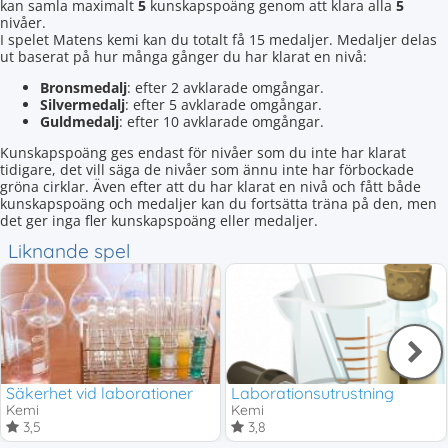
kan samla maximalt
5
kunskapspoäng genom att klara alla
5
nivåer.
I spelet Matens kemi kan du totalt få 15 medaljer. Medaljer delas
ut baserat på hur många gånger du har klarat en nivå:
Bronsmedalj
: efter 2 avklarade omgångar.
Silvermedalj
: efter 5 avklarade omgångar.
Guldmedalj
: efter 10 avklarade omgångar.
Kunskapspoäng ges endast för nivåer som du inte har klarat
tidigare, det vill säga de nivåer som ännu inte har förbockade
gröna cirklar. Även efter att du har klarat en nivå och fått både
kunskapspoäng och medaljer kan du fortsätta träna på den, men
det ger inga fler kunskapspoäng eller medaljer.
Liknande spel
Säkerhet vid laborationer
Laborationsutrustning
Kemi
Kemi
3,5
3,8