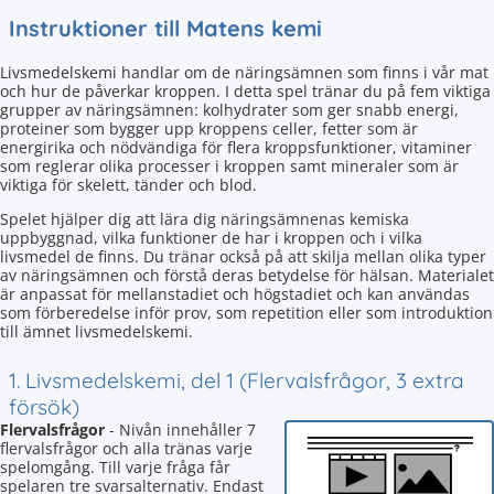
Instruktioner till Matens kemi
Livsmedelskemi handlar om de näringsämnen som finns i vår mat
och hur de påverkar kroppen. I detta spel tränar du på fem viktiga
grupper av näringsämnen: kolhydrater som ger snabb energi,
proteiner som bygger upp kroppens celler, fetter som är
energirika och nödvändiga för flera kroppsfunktioner, vitaminer
som reglerar olika processer i kroppen samt mineraler som är
viktiga för skelett, tänder och blod.
Spelet hjälper dig att lära dig näringsämnenas kemiska
uppbyggnad, vilka funktioner de har i kroppen och i vilka
livsmedel de finns. Du tränar också på att skilja mellan olika typer
av näringsämnen och förstå deras betydelse för hälsan. Materialet
är anpassat för mellanstadiet och högstadiet och kan användas
som förberedelse inför prov, som repetition eller som introduktion
till ämnet livsmedelskemi.
1. Livsmedelskemi, del 1 (Flervalsfrågor, 3 extra
försök)
Flervalsfrågor
- Nivån innehåller 7
flervalsfrågor och alla tränas varje
spelomgång. Till varje fråga får
spelaren tre svarsalternativ. Endast