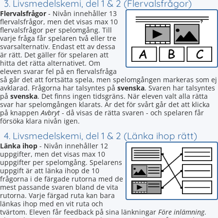
3. Livsmedelskemi, del 1 & 2 (Flervalsfrågor)
Flervalsfrågor
- Nivån innehåller 13
flervalsfrågor, men det visas max 10
flervalsfrågor per spelomgång. Till
varje fråga får spelaren två eller tre
svarsalternativ. Endast ett av dessa
är rätt. Det gäller för spelaren att
hitta det rätta alternativet. Om
eleven svarar fel på en flervalsfråga
så går det att fortsätta spela, men spelomgången markeras som ej
avklarad. Frågorna har talsyntes på
svenska
. Svaren har talsyntes
på
svenska
. Det finns ingen tidsgräns. När eleven valt alla rätta
svar har spelomgången klarats. Är det för svårt går det att klicka
på knappen
Avbryt
- då visas de rätta svaren - och spelaren får
försöka klara nivån igen.
4. Livsmedelskemi, del 1 & 2 (Länka ihop rätt)
Länka ihop
- Nivån innehåller 12
uppgifter, men det visas max 10
uppgifter per spelomgång. Spelarens
uppgift är att länka ihop de 10
frågorna i de färgade rutorna med de
mest passande svaren bland de vita
rutorna. Varje färgad ruta kan bara
länkas ihop med en vit ruta och
tvärtom. Eleven får feedback på sina länkningar
Före inlämning
.