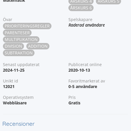
Matematik
ÅRSKURS 4
ÅRSKURS 5
ÅRSKURS 6
Övar
Spelskapare
Raderad användare
PRIORITERINGSREGLER
PARENTESER
MULTIPLIKATION
DIVISION
ADDITION
SUBTRAKTION
Senast uppdaterat
Publicerat online
2024-11-25
2020-10-13
Unikt id
Favoritmarkerat av
12021
0-5 användare
Operativsystem
Pris
Webbläsare
Gratis
Recensioner