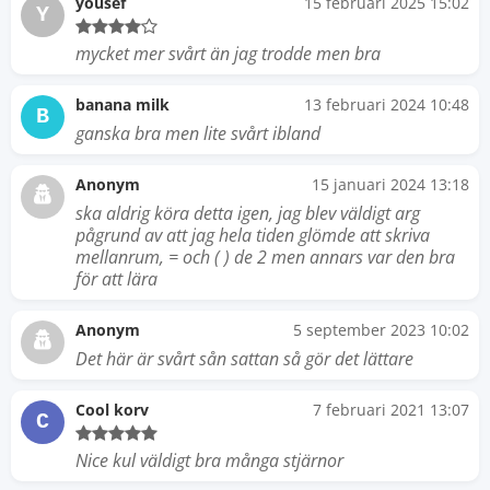
yousef
15 februari 2025 15:02
Y
mycket mer svårt än jag trodde men bra
banana milk
13 februari 2024 10:48
B
ganska bra men lite svårt ibland
Anonym
15 januari 2024 13:18
ska aldrig köra detta igen, jag blev väldigt arg
pågrund av att jag hela tiden glömde att skriva
mellanrum, = och ( ) de 2 men annars var den bra
för att lära
Anonym
5 september 2023 10:02
Det här är svårt sån sattan så gör det lättare
Cool korv
7 februari 2021 13:07
C
Nice kul väldigt bra många stjärnor