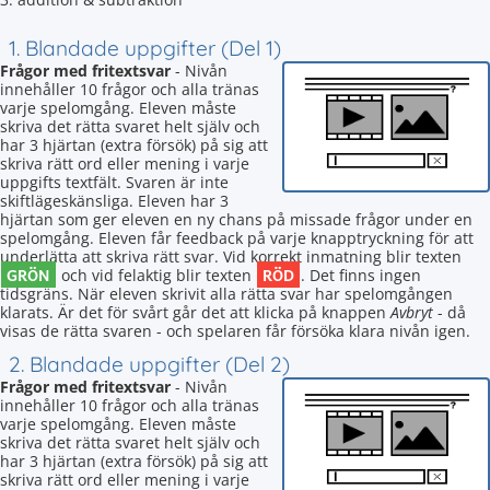
1. Blandade uppgifter (Del 1)
Frågor med fritextsvar
- Nivån
innehåller 10 frågor och alla tränas
varje spelomgång. Eleven måste
skriva det rätta svaret helt själv och
har 3 hjärtan (extra försök) på sig att
skriva rätt ord eller mening i varje
uppgifts textfält. Svaren är inte
skiftlägeskänsliga. Eleven har 3
hjärtan som ger eleven en ny chans på missade frågor under en
spelomgång. Eleven får feedback på varje knapptryckning för att
underlätta att skriva rätt svar. Vid korrekt inmatning blir texten
GRÖN
RÖD
och vid felaktig blir texten
. Det finns ingen
tidsgräns. När eleven skrivit alla rätta svar har spelomgången
klarats. Är det för svårt går det att klicka på knappen
Avbryt
- då
visas de rätta svaren - och spelaren får försöka klara nivån igen.
2. Blandade uppgifter (Del 2)
Frågor med fritextsvar
- Nivån
innehåller 10 frågor och alla tränas
varje spelomgång. Eleven måste
skriva det rätta svaret helt själv och
har 3 hjärtan (extra försök) på sig att
skriva rätt ord eller mening i varje