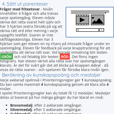
4. Sätt ut parenteser
Frågor med fritextsvar
- Nivån
innehåller 4 frågor och alla tränas
varje spelomgång. Eleven måste
skriva det rätta svaret helt själv och
har 3 hjärtan (extra försök) på sig att
skriva rätt ord eller mening i varje
uppgifts textfält. Svaren är inte
skiftlägeskänsliga. Eleven har 3
hjärtan som ger eleven en ny chans på missade frågor under en
spelomgång. Eleven får feedback på varje knapptryckning för att
underlätta att skriva rätt svar. Vid korrekt inmatning blir texten
GRÖN
RÖD
och vid felaktig blir texten
. Det finns ingen
tidsgräns. När eleven skrivit alla rätta svar har spelomgången
klarats. Är det för svårt går det att klicka på knappen
Avbryt
- då
visas de rätta svaren - och spelaren får försöka klara nivån igen.
Beräkning av kunskapspoäng och medaljer
Varje avklarad spelnivå i Prioriteringsregler ger
1
kunskapspoäng.
Du kan samla maximalt
4
kunskapspoäng genom att klara alla
4
nivåer.
I spelet Prioriteringsregler kan du totalt få 12 medaljer. Medaljer
delas ut baserat på hur många gånger du har klarat en nivå:
Bronsmedalj
: efter 2 avklarade omgångar.
Silvermedalj
: efter 5 avklarade omgångar.
Guldmedalj
: efter 10 avklarade omgångar.