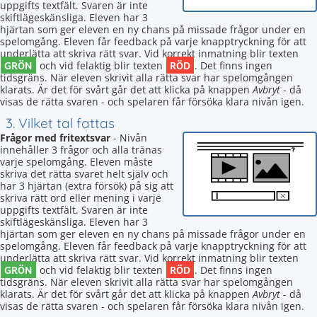
uppgifts textfält. Svaren är inte
skiftlägeskänsliga. Eleven har 3
hjärtan som ger eleven en ny chans på missade frågor under en
spelomgång. Eleven får feedback på varje knapptryckning för att
underlätta att skriva rätt svar. Vid korrekt inmatning blir texten
GRÖN
RÖD
och vid felaktig blir texten
. Det finns ingen
tidsgräns. När eleven skrivit alla rätta svar har spelomgången
klarats. Är det för svårt går det att klicka på knappen
Avbryt
- då
visas de rätta svaren - och spelaren får försöka klara nivån igen.
3. Vilket tal fattas
Frågor med fritextsvar
- Nivån
innehåller 3 frågor och alla tränas
varje spelomgång. Eleven måste
skriva det rätta svaret helt själv och
har 3 hjärtan (extra försök) på sig att
skriva rätt ord eller mening i varje
uppgifts textfält. Svaren är inte
skiftlägeskänsliga. Eleven har 3
hjärtan som ger eleven en ny chans på missade frågor under en
spelomgång. Eleven får feedback på varje knapptryckning för att
underlätta att skriva rätt svar. Vid korrekt inmatning blir texten
GRÖN
RÖD
och vid felaktig blir texten
. Det finns ingen
tidsgräns. När eleven skrivit alla rätta svar har spelomgången
klarats. Är det för svårt går det att klicka på knappen
Avbryt
- då
visas de rätta svaren - och spelaren får försöka klara nivån igen.