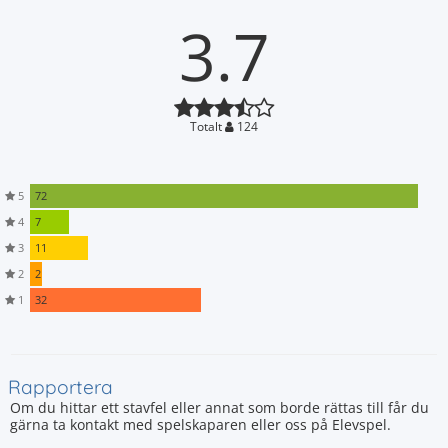
3.7
Totalt
124
5
72
4
7
3
11
2
2
1
32
Rapportera
Om du hittar ett stavfel eller annat som borde rättas till får du
gärna ta kontakt med spelskaparen eller oss på Elevspel.