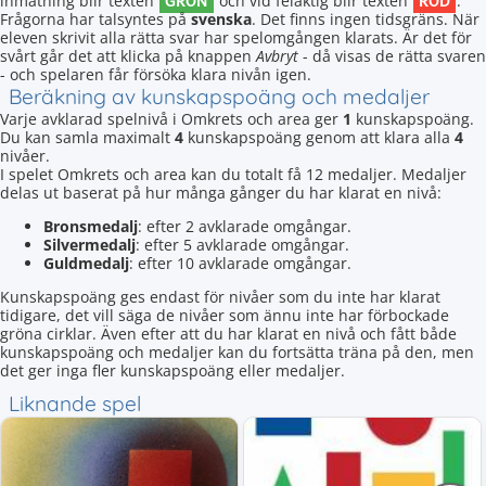
GRÖN
RÖD
inmatning blir texten
och vid felaktig blir texten
.
Frågorna har talsyntes på
svenska
. Det finns ingen tidsgräns. När
eleven skrivit alla rätta svar har spelomgången klarats. Är det för
svårt går det att klicka på knappen
Avbryt
- då visas de rätta svaren
- och spelaren får försöka klara nivån igen.
Beräkning av kunskapspoäng och medaljer
Varje avklarad spelnivå i Omkrets och area ger
1
kunskapspoäng.
Du kan samla maximalt
4
kunskapspoäng genom att klara alla
4
nivåer.
I spelet Omkrets och area kan du totalt få 12 medaljer. Medaljer
delas ut baserat på hur många gånger du har klarat en nivå:
Bronsmedalj
: efter 2 avklarade omgångar.
Silvermedalj
: efter 5 avklarade omgångar.
Guldmedalj
: efter 10 avklarade omgångar.
Kunskapspoäng ges endast för nivåer som du inte har klarat
tidigare, det vill säga de nivåer som ännu inte har förbockade
gröna cirklar. Även efter att du har klarat en nivå och fått både
kunskapspoäng och medaljer kan du fortsätta träna på den, men
det ger inga fler kunskapspoäng eller medaljer.
Liknande spel