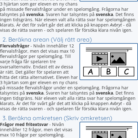
3 hjärtan som ger eleven en ny chans
på missade flervalsfrågor under en spelomgång. Frågorna har
talsyntes på
svenska
. Svaren har talsyntes på
svenska
. Det finns
ingen tidsgräns. När eleven valt alla rätta svar har spelomgången
klarats. Är det för svårt går det att klicka på knappen
Avbryt
- då
visas de rätta svaren - och spelaren får försöka klara nivån igen.
2. Beräkna arean (Välj rätt area)
Flervalsfrågor
- Nivån innehåller 12
flervalsfrågor, men det visas max 10
flervalsfrågor per spelomgång. Till
varje fråga får spelaren tre
svarsalternativ. Endast ett av dessa
är rätt. Det gäller för spelaren att
hitta det rätta alternativet. Eleven har
3 hjärtan som ger eleven en ny chans
på missade flervalsfrågor under en spelomgång. Frågorna har
talsyntes på
svenska
. Svaren har talsyntes på
svenska
. Det finns
ingen tidsgräns. När eleven valt alla rätta svar har spelomgången
klarats. Är det för svårt går det att klicka på knappen
Avbryt
- då
visas de rätta svaren - och spelaren får försöka klara nivån igen.
3. Beräkna omkretsen (Skriv omkretsen)
Frågor med fritextsvar
- Nivån
innehåller 12 frågor, men det visas
max 10 frågor per spelomgång.