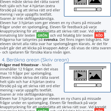
Eleven måste skriva det rätta svaret
helt själv och har 4 hjärtan (extra
försök) på sig att skriva rätt ord eller
mening i varje uppgifts textfält.
Svaren är inte skiftlägeskänsliga.
Eleven har 3 hjärtan som ger eleven en ny chans på missade
frågor under en spelomgång. Eleven får feedback på varje
knapptryckning för att underlätta att skriva rätt svar. Vid korrekt
GRÖN
RÖD
inmatning blir texten
och vid felaktig blir texten
.
Frågorna har talsyntes på
svenska
. Det finns ingen tidsgräns. När
eleven skrivit alla rätta svar har spelomgången klarats. Är det för
svårt går det att klicka på knappen
Avbryt
- då visas de rätta svaren
- och spelaren får försöka klara nivån igen.
4. Beräkna arean (Skriv arean)
Frågor med fritextsvar
- Nivån
innehåller 12 frågor, men det visas
max 10 frågor per spelomgång.
Eleven måste skriva det rätta svaret
helt själv och har 4 hjärtan (extra
försök) på sig att skriva rätt ord eller
mening i varje uppgifts textfält.
Svaren är inte skiftlägeskänsliga.
Eleven har 3 hjärtan som ger eleven en ny chans på missade
frågor under en spelomgång. Eleven får feedback på varje
knapptryckning för att underlätta att skriva rätt svar. Vid korrekt