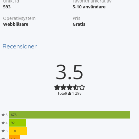
Unikt id
Favoritmarkerat av
593
5-10 användare
Operativsystem
Pris
Webbläsare
Gratis
Recensioner
3.5
Totalt
1 298
5
676
4
92
3
101
2
60