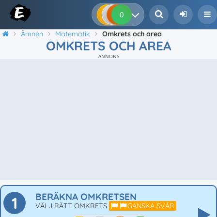
0
0
0
0
Ämnen
Matematik
Omkrets och area
OMKRETS OCH AREA
ANNONS
BERÄKNA OMKRETSEN
1
VÄLJ RÄTT OMKRETS
GANSKA SVÅR