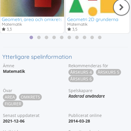
Geometri, area och omkrets
Geometri 2D grunderna
Matematik
Matematik
3,3
3,5
Ytterligare spelinformation
Ämne
Rekommenderas för
Matematik
ÅRSKURS 4
ÅRSKURS 5
ÅRSKURS 6
Övar
Spelskapare
Raderad användare
AREA
OMKRETS
FIGURER
Senast uppdaterat
Publicerat online
2021-12-06
2014-03-28