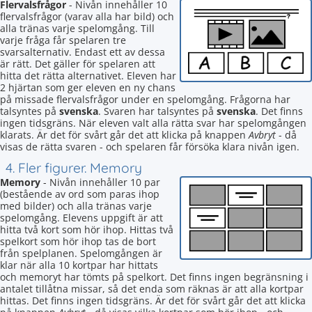
Flervalsfrågor
- Nivån innehåller 10
flervalsfrågor (varav alla har bild) och
alla tränas varje spelomgång. Till
varje fråga får spelaren tre
svarsalternativ. Endast ett av dessa
är rätt. Det gäller för spelaren att
hitta det rätta alternativet. Eleven har
2 hjärtan som ger eleven en ny chans
på missade flervalsfrågor under en spelomgång. Frågorna har
talsyntes på
svenska
. Svaren har talsyntes på
svenska
. Det finns
ingen tidsgräns. När eleven valt alla rätta svar har spelomgången
klarats. Är det för svårt går det att klicka på knappen
Avbryt
- då
visas de rätta svaren - och spelaren får försöka klara nivån igen.
4. Fler figurer. Memory
Memory
- Nivån innehåller 10 par
(bestående av ord som paras ihop
med bilder) och alla tränas varje
spelomgång. Elevens uppgift är att
hitta två kort som hör ihop. Hittas två
spelkort som hör ihop tas de bort
från spelplanen. Spelomgången är
klar när alla 10 kortpar har hittats
och memoryt har tömts på spelkort. Det finns ingen begränsning i
antalet tillåtna missar, så det enda som räknas är att alla kortpar
hittas. Det finns ingen tidsgräns. Är det för svårt går det att klicka