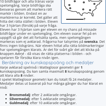
10 bildfrågor och alla tränas varje
spelomgång. Varje bildfråga ska
besvaras genom att markera rätt
markör i bilden. Endast en av
markörerna är korrekt. Det gäller att
hitta det rätta stället i bilden. Eleven
har 3 hjärtan (försök) på varje fråga.
Eleven har 3 hjärtan som ger eleven en ny chans på missade
bildfrågor under en spelomgång. Om eleven svarar fel på en
uppgift så går det att fortsätta spela, men spelomgången
markeras som ej avklarad. Frågorna har talsyntes på
svenska
. Det
finns ingen tidsgräns. När eleven hittat alla rätta bildmarkeringar
har spelomgången klarats. Är det för svårt går det att klicka på
knappen
Avbryt
- då visas de rätta platserna i bilden - och
spelaren får försöka klara nivån igen.
Beräkning av kunskapspoäng och medaljer
Varje avklarad spelnivå i Matteglosor geometri ger
1
kunskapspoäng. Du kan samla maximalt
8
kunskapspoäng genom
att klara alla
8
nivåer.
I spelet Matteglosor geometri kan du totalt få 24 medaljer.
Medaljer delas ut baserat på hur många gånger du har klarat en
nivå:
Bronsmedalj
: efter 2 avklarade omgångar.
Silvermedalj
: efter 5 avklarade omgångar.
Guldmedalj
: efter 10 avklarade omgångar.