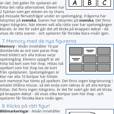
är rätt. Det gäller för spelaren att
hitta det rätta alternativet. Eleven har
2 hjärtan som ger eleven en ny chans
på missade flervalsfrågor under en spelomgång. Frågorna har
talsyntes på
svenska
. Svaren har talsyntes på
svenska
. Det finns
ingen tidsgräns. När eleven valt alla rätta svar har spelomgången
klarats. Är det för svårt går det att klicka på knappen
Avbryt
- då
visas de rätta svaren - och spelaren får försöka klara nivån igen.
7. Memory med de nya figurerna
Memory
- Nivån innehåller 10 par
(bestående av ord som paras ihop
med bilder) och alla tränas varje
spelomgång. Elevens uppgift är att
hitta två kort som hör ihop. Hittas två
spelkort som hör ihop tas de bort
från spelplanen. Spelomgången är
klar när alla 10 kortpar har hittats
och memoryt har tömts på spelkort. Det finns ingen begränsning i
antalet tillåtna missar, så det enda som räknas är att alla kortpar
hittas. Det finns ingen tidsgräns. Är det för svårt går det att klicka
på knappen
Avbryt
- då visas vilka kortpar som hör ihop - och
spelaren får försöka klara nivån igen.
8. Klicka på rätt figur!
Bildmarkeringar
- Nivån innehåller