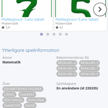
Matteglosor 7:ans tabell
Matteglosor 5:ans tabell
Matematik
Matematik
3,9
4,1
Ytterligare spelinformation
Ämne
Rekommenderas för
Matematik
ÅRSKURS 4
ÅRSKURS 5
ÅRSKURS 6
ÅRSKURS 7
ÅRSKURS 8
ÅRSKURS 9
Övar
Spelskapare
En användare (id 220335)
GEOMETRISKA FIGURER
CIRKEL
KVADRAT
REKTANGEL
DIAGONAL
DIAMETER
RADIE