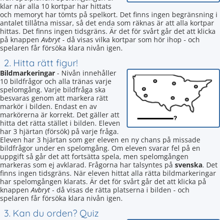
klar när alla 10 kortpar har hittats
och memoryt har tömts på spelkort. Det finns ingen begränsning i
antalet tillåtna missar, så det enda som räknas är att alla kortpar
hittas. Det finns ingen tidsgräns. Är det för svårt går det att klicka
på knappen
Avbryt
- då visas vilka kortpar som hör ihop - och
spelaren får försöka klara nivån igen.
2. Hitta rätt figur!
Bildmarkeringar
- Nivån innehåller
10 bildfrågor och alla tränas varje
spelomgång. Varje bildfråga ska
besvaras genom att markera rätt
markör i bilden. Endast en av
markörerna är korrekt. Det gäller att
hitta det rätta stället i bilden. Eleven
har 3 hjärtan (försök) på varje fråga.
Eleven har 3 hjärtan som ger eleven en ny chans på missade
bildfrågor under en spelomgång. Om eleven svarar fel på en
uppgift så går det att fortsätta spela, men spelomgången
markeras som ej avklarad. Frågorna har talsyntes på
svenska
. Det
finns ingen tidsgräns. När eleven hittat alla rätta bildmarkeringar
har spelomgången klarats. Är det för svårt går det att klicka på
knappen
Avbryt
- då visas de rätta platserna i bilden - och
spelaren får försöka klara nivån igen.
3. Kan du orden? Quiz