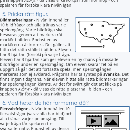
på knappen
Avbryt
- då visas vilka kortpar som hör ihop - och
spelaren får försöka klara nivån igen.
5. Pricka rätt figur.
Bildmarkeringar
- Nivån innehåller
10 bildfrågor och alla tränas varje
spelomgång. Varje bildfråga ska
besvaras genom att markera rätt
markör i bilden. Endast en av
markörerna är korrekt. Det gäller att
hitta det rätta stället i bilden. Eleven
har 3 hjärtan (försök) på varje fråga.
Eleven har 3 hjärtan som ger eleven en ny chans på missade
bildfrågor under en spelomgång. Om eleven svarar fel på en
uppgift så går det att fortsätta spela, men spelomgången
markeras som ej avklarad. Frågorna har talsyntes på
svenska
. Det
finns ingen tidsgräns. När eleven hittat alla rätta bildmarkeringar
har spelomgången klarats. Är det för svårt går det att klicka på
knappen
Avbryt
- då visas de rätta platserna i bilden - och
spelaren får försöka klara nivån igen.
6. Vad heter de här formerna då?
Flervalsfrågor
- Nivån innehåller 10
flervalsfrågor (varav alla har bild) och
alla tränas varje spelomgång. Till
varje fråga får spelaren tre
svarsalternativ. Endast ett av dessa